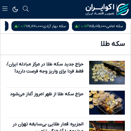
۰٫۱۲ %
۰٫۵۴ %
سکه امامی
185,015,000
سکه بهار آزادی
181,870,000
نیم
سکه طلا
حراج جدید سکه طلا در مرکز مبادله ایران/
فقط فردا برای واریز وجه فرصت دارید!
حراج سکه طلا از ظهر امروز آغاز می‌شود
الجزیره: قمار طلایی بی‌سابقه تهران در