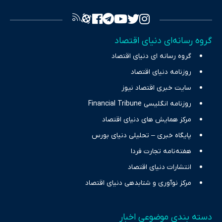
فراهم کرده و می‌کوشد با تفکیک حقایق مستند از ادعاهای بی‌اساس،
تصویری شفاف از واقعیت‌های اقتصادی ارائه دهد. ما در اکوایران با
تمرکز بر منافع اقتصاد رقابتی و آزادی انتخاب، راهکارهای چیرگی بر
گروه رسانه‌ای دنیای اقتصاد
چالش‌های فقر و بیکاری را جست‌وجو کرده و در کنار تحلیل آمارها،
گروه رسانه ای دنیای اقتصاد
نیازهای خبری مخاطبان در حوزه‌های اثرگذار بر اقتصاد را با رویکردی
حرفه‌ای و روزآمد پوشش می‌دهیم.
روزنامه دنیای اقتصاد
سایت خبری اقتصاد نیوز
روزنامه انگلیسی Financial Tribune
مرکز همایش های دنیای اقتصاد
پایگاه خبری – تحلیلی دنیای بورس
هفته‌نامه تجارت فردا
انتشارات دنیای اقتصاد
مرکز نوآوری و شتابدهی دنیای اقتصاد
دسته بندی موضوعی اخبار