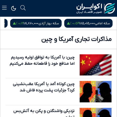
۰٫۱۲ %
۰٫۵۴ %
می
185,015,000
سکه بهار آزادی
181,870,000
نیم سکه
000,000
مذاکرات تجاری آمریکا و چین
چین: با آمریکا به توافق اولیه رسیدیم
اما منافع خود را قاطعانه حفظ می‌کنیم
چین کوتاه آمد یا آمریکا عقب‌نشینی
کرد؟ جزئیات پشت پرده فاش شد
نزدیکی واشنگتن و پکن به آتش‌بس