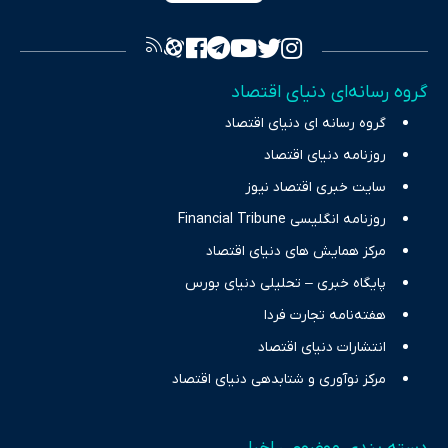
فراهم کرده و می‌کوشد با تفکیک حقایق مستند از ادعاهای بی‌اساس،
تصویری شفاف از واقعیت‌های اقتصادی ارائه دهد. ما در اکوایران با
تمرکز بر منافع اقتصاد رقابتی و آزادی انتخاب، راهکارهای چیرگی بر
گروه رسانه‌ای دنیای اقتصاد
چالش‌های فقر و بیکاری را جست‌وجو کرده و در کنار تحلیل آمارها،
گروه رسانه ای دنیای اقتصاد
نیازهای خبری مخاطبان در حوزه‌های اثرگذار بر اقتصاد را با رویکردی
حرفه‌ای و روزآمد پوشش می‌دهیم.
روزنامه دنیای اقتصاد
سایت خبری اقتصاد نیوز
روزنامه انگلیسی Financial Tribune
مرکز همایش های دنیای اقتصاد
پایگاه خبری – تحلیلی دنیای بورس
هفته‌نامه تجارت فردا
انتشارات دنیای اقتصاد
مرکز نوآوری و شتابدهی دنیای اقتصاد