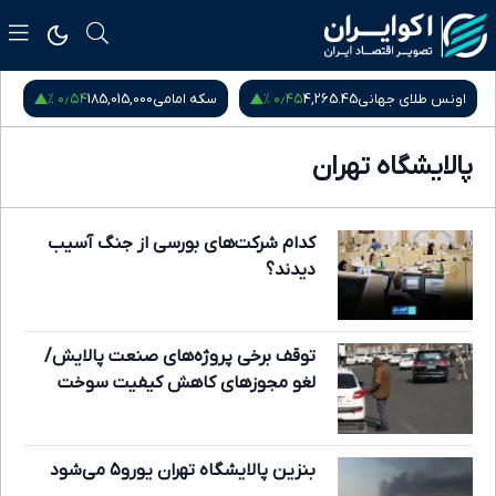
۰٫۵۴ %
۰٫۴۵ %
اونس طلای جهانی
4,265.45
سکه امامی
185,015,000
س
پالایشگاه تهران
کدام شرکت‌های بورسی از جنگ آسیب
دیدند؟
توقف برخی پروژه‌های صنعت پالایش/
لغو مجوزهای کاهش کیفیت سوخت
بنزین پالایشگاه تهران یورو۵ می‌شود