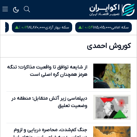
۰٫۱۲ %
۰٫۵۴ %
سکه امامی
185,015,000
سکه بهار آزادی
181,870,000
نیم
کوروش احمدی
از شایعه توافق تا واقعیت مذاکرات؛ تنگه
هرمز همچنان گره اصلی است
دیپلماسی زیر آتش متقابل؛ منطقه در
وضعیت تعلیق
جنگ کم‌شدت، محاصره دریایی و لزوم