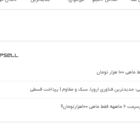
ز سرمایه
چربی میسوزونی
پرداخت
فناوری اروپا،
نصب آسا
افظت
🧨
اقساطی هم
سبک و مقاوم |
پرداخت
داریم!😍 | 📍
پرداخت قسطی
اقساطی 
تهران
تهران
 جدیدترین فناوری اروپا، سبک و مقاوم | پرداخت قسطی