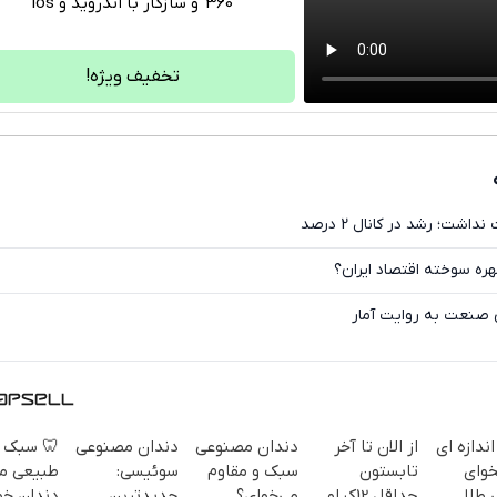
360°و سازگار با اندروید و ios
تلگرام
واتساپ
تخفیف ویژه!
فیسبوک
ایکس
اگر اقتصاد ایران نفت نداش
نفت؛ برگ برنده یا مهره 
حال‌وهوای خاکستری ص
 سبک و
دندان مصنوعی
دندان مصنوعی
از الان تا آخر
به هر اند
یعی مثل
سوئیسی:
سبک و مقاوم
تابستون
که م
ان خودت!
جدیدترین
می‌خوای؟
حداقل 12کیلو
میتو