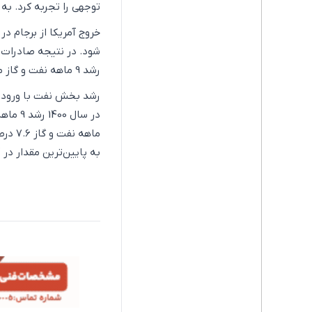
توجهی را تجربه کرد. به زبان اعداد در سال 95 رشد 9 
رشد 9 ماهه نفت و گاز منفی 10.8 درصد و منفی 30.5 درصد گزارش شده است.
به پایین‌ترین مقدار در 4 سال گذشته رسیده و برابر با 6.1 برآورد شده است.