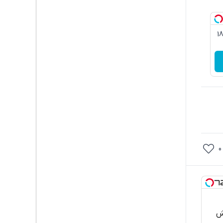
3گیگ اینترنت خانگی 180
0
خش