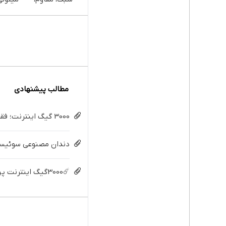
طبیعی! ویزیت
بخری ا
رایگان+پرداخت
ات مح
اقساطی😍
کنی
مطالب پیشنهادی
3000 گیگ اینترنت؛ فقط ماهی 100 هزار تومان
دندان مصنوعی سوئیسی:
☄️3000گیگ اینترنت پرسرعت 6 ماههه فقط ماهی 100هزارتومان!!