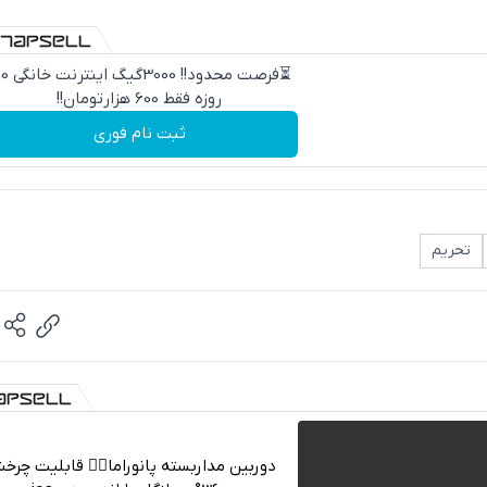
⏳فرصت محدود!! 000
روزه فقط 600 هزارتومان!!
ثبت نام فوری
تحریم
دوربین مداربسته پانوراما👈🏻 قابلیت چر