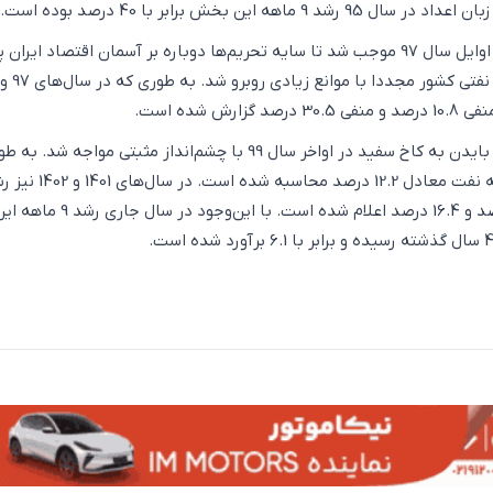
ماهه این بخش برابر با 40 درصد بوده است.
خروج آمریکا از برجام در اوایل سال 97 موجب شد تا سایه تحریم‌ها دوباره بر آسمان اقتصاد ایرا
رشد بخش نفت با ورود بایدن به کاخ سفید در اواخر سال 99 با چشم‌انداز مثبتی مواجه ش
ماهه نفت و گاز 7.6 درصد و 16.4 درصد اعلام شده است. با ای