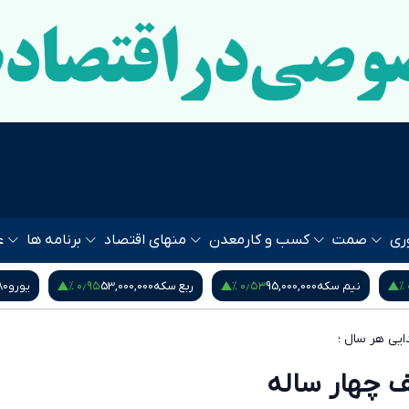
ری
صمت
کسب و کار
معدن
منهای اقتصاد
برنامه ها
ع
۰٫۹۵ %
۰٫۵۳ %
نیم سکه
95,000,000
ربع سکه
53,000,000
یورو
80
ف چهار ساله