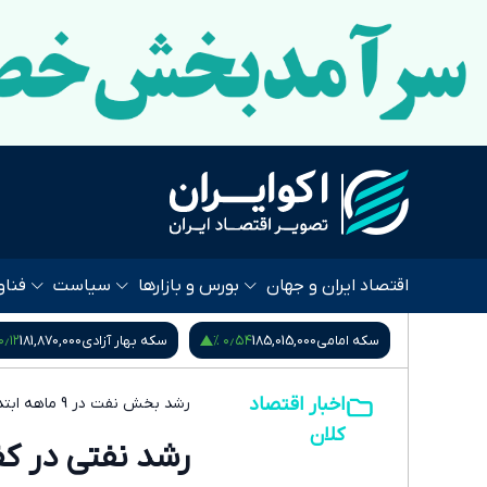
اقتصاد ایران و جهان
بورس و بازارها
سیاست
فناو
۰٫۱۲ %
۰٫۵۴ %
۰٫۴۵ %
4,2
سکه امامی
185,015,000
سکه بهار آزادی
181,870,000
اخبار اقتصاد
رشد بخش نفت در 9 ماهه ابتدایی هر سال ؛
کلان
رشد نفتی در ک