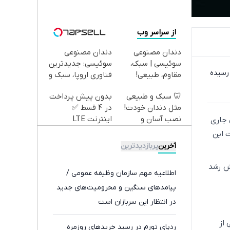
از سراسر وب
دندان مصنوعی
دندان مصنوعی
سوئیسی | سبک،
سوئیسی: جدیدترین
شته رسیده
مقاوم، طبیعی!
فناوری اروپا، سبک و
ویزیت
مقاوم | پرداخت
🦷 سبک و طبیعی
بدون پیش پرداخت
رایگان+پرداخت
قسطی
مثل دندان خودت!
در 4 قسط ✅
اقساطی😍
نصب آسان و
اینترنت LTE
گاز در سال جاری
پرداخت اقساطی 💳
پیشگامان + سیم
الا علت این
📍 تهران
کارت رایگان
آخرین
پربازدیدترین
ش رشد
اطلاعیه مهم سازمان وظیفه عمومی /
پیامدهای سنگین و محرومیت‌های جدید
در انتظار این سربازان است
از
ردپای تورم در رسید خریدهای روزمره