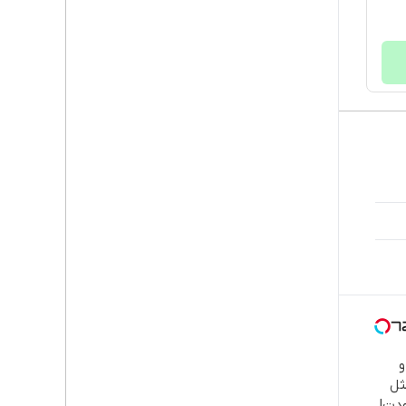

طب
دند