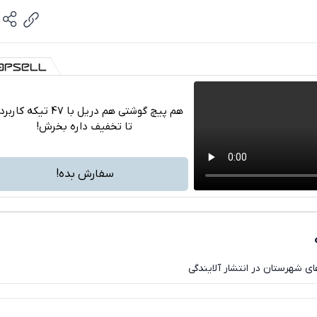
هم پیچ گوشتی هم دریل با 47 تیکه ک
تا تخفیف داره بخرش!
تلگرام
واتساپ
سفارش بده!
فیسبوک
ایکس