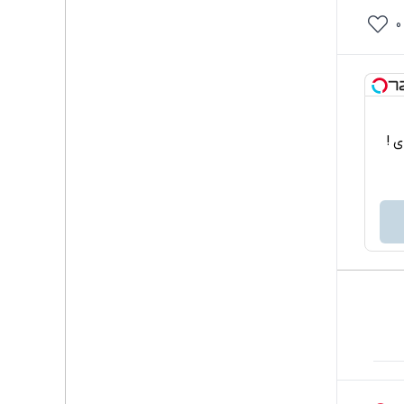
0
اربردی !