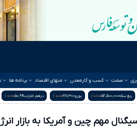
ری
صمت
کسب و کار
معدن
منهای اقتصاد
برنامه ها
ع
۰٫۰۰ %
۰٫۰۰ %
۰٫۰۰ %
ربع سکه
52,500,000
یورو
217,300
درهم امارات
50,991
یگنال مهم چین و آمریکا به بازار انرژ