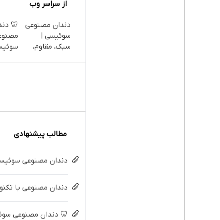
از سراسر وب
دندان مصنوعی
🦷 دند
سوئیسی |
مصنوع
سبک، مقاوم،
سوئیس
طبیعی! ویزیت
تکنولو
رایگان+پرداخت
دیجیتا
اقساطی😍
قسط |
مطالب پیشنهادی
دندان مصنوعی سوئیسی:
دندان مصنوعی با تکنولو
🦷 دندان مصنوعی سوئیسی با 