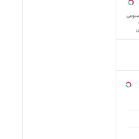
صنوعی
ن
پا،
اوم |
قسطی