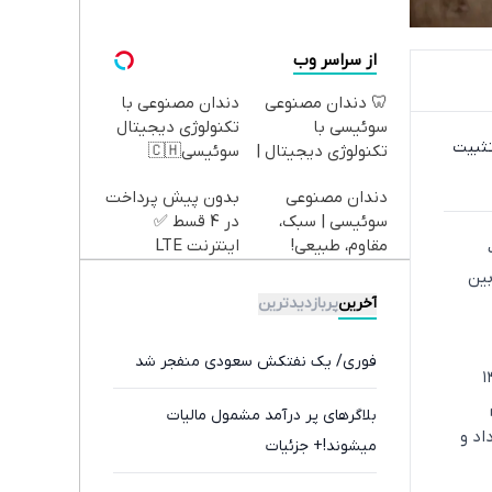
از سراسر وب
🦷 دندان مصنوعی
دندان مصنوعی با
سوئیسی با
تکنولوژی دیجیتال
تثبیت
تکنولوژی دیجیتال |
سوئیسی🇨🇭
پرداخت در 4 قسط |
دندان مصنوعی
بدون پیش پرداخت
📍 تهران
سوئیسی | سبک،
در 4 قسط ✅
مقاوم، طبیعی!
اینترنت LTE
ویزیت
پیشگامان + سیم
بین
رایگان+پرداخت
کارت رایگان
آخرین
پربازدیدترین
اقساطی😍
فوری/ یک نفتکش سعودی منفجر شد
 تا ساعت ۱۳ و ۱۲ دقیقه روز جمعه به وقت گرینویچ با ۱۴
بلاگرهای پر درآمد مشمول مالیات
 هر بشکه داد و
میشوند!+ جزئیات