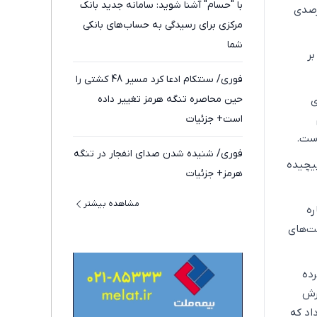
با "حسام" آشنا شوید: سامانه جدید بانک
تانه ثبت کاهش ۷.۳ درصدی و نفت خام آمریکا هم افت ۶.۲ درصدی
مرکزی برای رسیدگی به حساب‌های بانکی
شما
بر
فوری/ سنتکام ادعا کرد مسیر 48 کشتی را
حین محاصره تنگه هرمز تغییر داده
ی
است+ جزئیات
است.
فوری/ شنیده شدن صدای انفجار در تنگه
پیچیده
هرمز+ جزئیات
مشاهده بیشتر
ره
ت‌های
ده
رش
د خواهند داد که