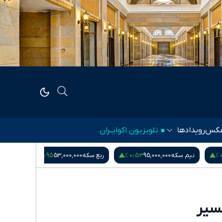
کس
رویدادها
تلویزیون اکوایــران
۱٫۱۴ %
‎−۰٫۰۱ %
۰٫۹۵ %
ربع سکه
53,000,000
یورو
217,280
درهم امارات
51,571
سیر