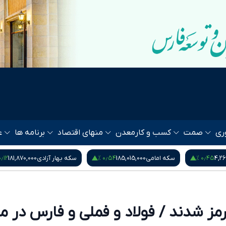
ری
صمت
کسب و کار
معدن
منهای اقتصاد
برنامه ها
ع
۰٫۵۳ %
۰٫۱۲ %
۰٫۵۴
سکه بهار آزادی
181,870,000
نیم سکه
95,000,000
مز شدند / فولاد و فملی و فارس در م