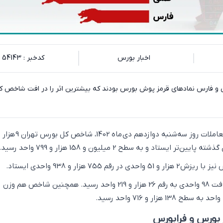
اخبار بورس
کدخبر : 54143
فملی و فارس نمادهای قرمز پوش بورس بودند که بیشترین اثر را در افت شاخص ک
 ایستاد و به سطح 2 میلیون و 158 هزار و 799 واحد رسید.
قم 755 هزار و 938 واحدی ایستاد.
شاخص کل فرابورس با افت 98 واحدی به رقم 26 هزار و 219 واحد رسید. همچنین شاخص هم وزن
 بورس و فرابورس