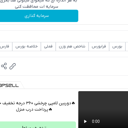
به هر اندازه ای که میخوای میتونی طلا بخری 
سرمایه ات محافظت کنی
سرمایه گذاری
بورس
فرابورس
شاخص هم وزن
فملی
خلاصه بورس
فارس
🔥دوربین لامپی چرخشی 360 درجه تخ
🔥پرداخت درب منزل
تلگرام
واتساپ