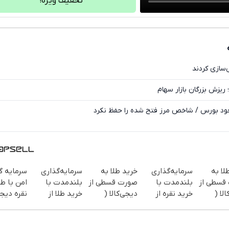
تخفیف ویژه!
فیسبوک
ایکس
سازی کردند
یزش بزرگان بازار سهام
عود بورس / شاخص مرز فتح شده را حفظ نکرد
لا به
سرمایه‌گذاری
خرید طلا به
سرمایه‌گذاری
سرمایه گ
قسطی از
بلندمدت با
صورت قسطی از
بلندمدت با
امن با طل
لا (
خرید نقره از
دیجی‌کالا (
خرید طلا از
نقره دیجی
پرداخت 12
دیجی‌کالا
پرداخت 12
دیجی‌کالا
ماهه )