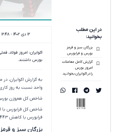
در این مطلب
۱۲ دی ۱۴۰۲ - ۱۲:۴۸
بخوانید:
بزرگان سبز و قرمز
اکوایران: امروز فولاد، 
بورس و فرابورس
بورس داشتند.
گزارش کامل معاملات
امروز بورس
را در اکوایران بخوانید.
واحد نسبت به روز کاری گذشته پایین‌تر
شاخص کل هم‌وزن بورس نیز با ریزش 2 هزار و 51 واحدی در ر
54143
فرابورس با کاهش 443 واحد به سطح 138 هزار و 716 واحد رسید.
بزرگان سبز و قرمز