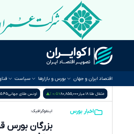
اقتصاد ایران و جهان
بورس و بازارها
سیاست
فناو
 %
۰٫۴۵ %
۰٫۵۷ %
80,
اونس طلای جهانی
4,265.45
سکه امامی
185,015,000
اخبار بورس
اینفوگرافیک:
بزرگان بورس قر