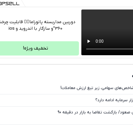
دوربین مداربسته پانوراما👈🏻 قابلیت چر
360°و سازگار با اندروید و ios
تلگرام
واتساپ
تخفیف ویژه!
فیسبوک
ایکس
اخص‌های سهامی، زیر تیغ ارزش معاملات!
ار سرمایه ادامه دارد؟
صعود/ بازگشت تقاضا به بازار در دقیقه 90