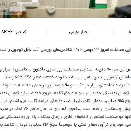
اخبار بورس
کدخبر : 84136
به گزارش اکوایران، شاخص کل طی 90 دقیقه ابتدایی مع
و شاخص هم‌وزن نیز با کاهش 7 هزار واحدی به‌ترتیب به محدوده 2،810،338 و 865،348 واحد
رسید‌ه‌اند. طی روز جاری 10 درصد نمادهای بازار در مثبت و 90 درصد نیز در منفی معامله 
شاهد خروج 607 میلیارد تومان نقدینگی حقیقی از سهام و حق تقدم، خروج 208 م
صندوق‌های سهامی و خروج 915 میلیارد تومان نقدینگی از صندوق‌های درآمد ثابت می‌باشیم. در ر
جاری شدت عرضه‌ها افزایش چشمگیری یافته است به‌نحوی که تنها در حال‌حاضر 76 نماد د
تنها دو صنعت استخراج کانه‌های فلزی و زغال سنگ دارای ورود نقدینگی می‌
و سه صنعت فلزات اساسی، خودرو و فرآورده‌های نفتی با مجموعاً مبلغ 218 میلیار