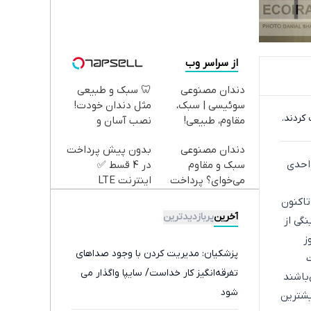
از سراسر وب
دندان مصنوعی
🦷 سبک و طبیعی
سوئیسی | سبک،
مثل دندان خودت!
مقاوم، طبیعی!
نصب آسان و
ویزیت
پرداخت اقساطی 💳
دندان مصنوعی
بدون پیش پرداخت
رایگان+پرداخت
📍 تهران
املات روز جاری تاکنون با کاهش 11 هزار واحدی
سبک و مقاوم
در 4 قسط ✅
اقساطی😍
می‌خوای؟ پرداخت
اینترنت LTE
اقساطی هم داریم!
پیشگامان + سیم
می‌شوند. تاکنون
😍 | 📍تهران
کارت رایگان
آخرین
پربازدیدترین
یلیارد تومان نقدینگی از
وز
پزشکیان: مدیریت کردن با وجود صداهای
ر مثبت
تفرقه‌انگیز کار خداست/ سایپا واگذار می
باشند
شود
د تومان، شاهد بیشترین