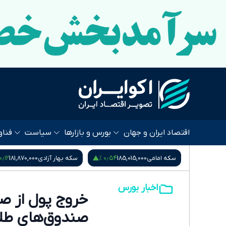
اقتصاد ایران و جهان
بورس و بازارها
سیاست
فناو
۰٫۱۲ %
۰٫۵۴ %
۰٫۴۵ %
4,2
سکه امامی
185,015,000
سکه بهار آزادی
181,870,000
اخبار بورس
خروج پول از صن
صندوق‌های طلا