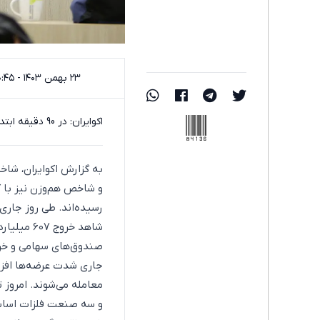
۲۳ بهمن ۱۴۰۳ - ۱۰:۴۵
84136
اکوایران: در 90 دقیقه ابتدایی معاملات‌ امروز 23 بهمن 1403، شاخص‌های بورسی افت قابل توجهی را ثبت کردند.
معامله می‌شوند. امروز 