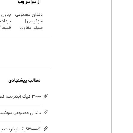
از سراسر وب
دندان مصنوعی
بدون 
سوئیسی |
سبک، مقاوم،
قسط 
طبیعی! ویزیت
رایگان+پرداخت
پیشگا
اقساطی😍
سیم ک
رایگان
مطالب پیشنهادی
3000 گیگ اینترنت؛ فقط ماهی 100 هزار تومان
دندان مصنوعی سوئیسی:
☄️3000گیگ اینترنت پرسرعت 6 ماههه فقط ماهی 100هزارتومان!!