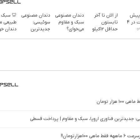
 سبک و
دندان مصنوعی
دندان مصنوعی
از الان تا آخر
بدو
یعی مثل
سوئیسی:
سبک و مقاوم
تابستون
پرداخت در 4
ان خودت!
جدیدترین
می‌خوای؟
حداقل 12کیلو
ق
 آسان و
فناوری اروپا،
پرداخت
چربی میسوزونی
اینترنت LTE
پرداخت
سبک و مقاوم |
اقساطی هم
🧨
پیشگا
طی 💳 📍
پرداخت قسطی
داریم!😍 | 📍
سیم
تهران
تهران
دندان مصنوعی سوئیسی: جدیدترین فناوری اروپا، سبک و