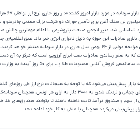
مان قیمت خورد. ۱۰۰ میلیون تن سنگ‌ آهن برای تأمین خوراک دو شرکت بزرگ معدنی چادرملو و
د شناسایی شد. دبیر انجمن صنعت پتروشیمی با اعلام مهمترین چالش صن
نه ۱۴ میلیون دلاری صادرات این حوزه به دلیل ناترازی انرژی‌ خبر داد. طبق اعلامیه‌ی ج
فرابورس، 40 همت اوراق مرابحه دولتی از 24 بهمن سال جاری در بازار سرمایه منتشر خواهد گردی
که به صفر رساندن صادرات نفت ایران آرزویی است که هرگز به آن دست
نخواهند یافت. مسئولیت ساماندهی فروش آنلاین مصنوعات طلا و... برای ۵۰ رو
مه بازار پیش‌بینی می‌شود که با توجه به هیجانات نرخ ارز طی روزهای گذش
افزایش چشمگیر نرخ طلای جهانی و نزدیک شدن به 3000 دلار به ازای هر اونس، همچنان سرما
از سهم و صندوق درآمد ثابت داشته باشند تا بتوانند صندوق‌های طلا خر
بازار پیش‌بینی می‌گردد همچنان با منفی به کار خود ادامه دهد