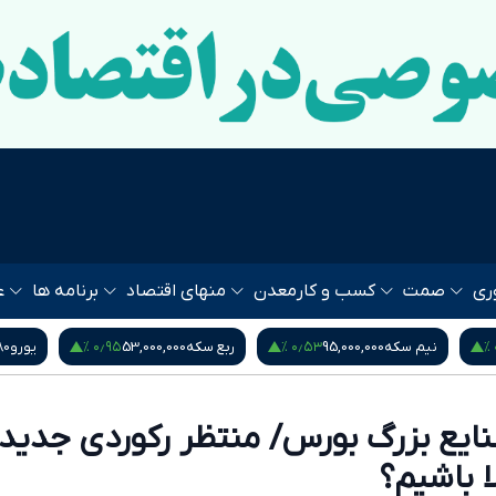
ری
صمت
کسب و کار
معدن
منهای اقتصاد
برنامه ها
ع
۰٫۹۵ %
۰٫۵۳ %
نیم سکه
95,000,000
ربع سکه
53,000,000
یورو
80
ایع بزرگ بورس/ منتظر رکوردی جدید 
 باشیم؟