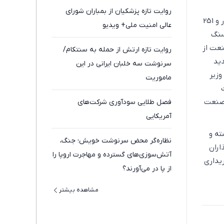
روایت تازه پزشکیان از بمباران شورای
بهناز اکبرپور، کارشناس بازار سرمایه در مورد بازار امروز گفت: «د ر روز جاری نرخ ارز توافقی 67 هزار و 251
عالی امنیت ملی+ ویدیو
 سنگ
عت از
روایت تازه ارتش از حمله به سنتکام/
دید
سرنوشت سه خلبان ایرانی در این
د. وزیر
ماموریت
ز آینده به وزارت صنعت
فصل طلایی سودآوری شرکت‌های
آمریکایی
ته و
نظاره‌گر محض سرنوشت خویش؛ جنگ‌،
یه‌گذاران
آتش‌سوزی‌های گسترده و مهاجرت اروپا را
یداری
از پا در می‌آورند؟
مشاهده بیشتر