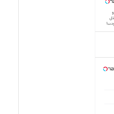

طب
دند
نصب
اقسا