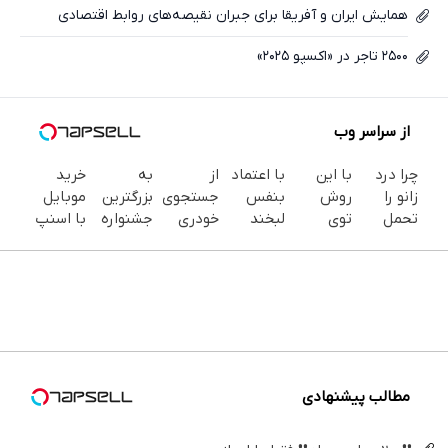
همایش ایران و آفریقا برای جبران نقیصه‌های روابط اقتصادی
۲۵۰۰ تاجر در «اکسپو ۲۰۲۵»
از سراسر وب
چرا درد
با این
با اعتماد
از
به
خرید
زانو را
روش
بنفس
جستجوی
بزرگترین
موبایل
تحمل
توی
لبخند
خودری
جشنواره
با اسنپ
می‌کنی؟
خونه،سفیدی
بزن (ژل
دلخواه
ایمپلنت
پی | در
خیلی
و زیبایی
سفیدکننده
کرمان
تهران سر
۴ قسط
ساده
دندوناتو
دندان40%تخفیف)
موتور تا
بزنید ! |
بدون
درمنزل
برگردون
فروش
فقط ۲۵
سود و
درمانش
(40%off)
آن،
میلیون !
کارمزد!
کن
ساده، بی
واسطه و
مستقیم
مطالب پیشنهادی