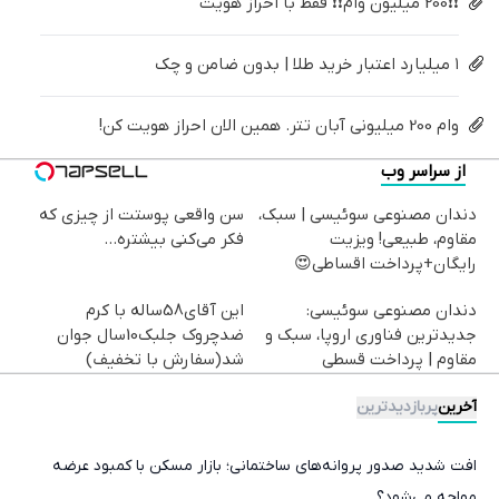
❗❗200 میلیون وام❗❗ فقط با احراز هویت
۱ میلیارد اعتبار خرید طلا | بدون ضامن و چک
وام 200 میلیونی آبان تتر. همین الان احراز هویت کن!
از سراسر وب
دندان مصنوعی سوئیسی | سبک،
سن واقعی پوستت از چیزی که
مقاوم، طبیعی! ویزیت
فکر می‌کنی بیشتره...
رایگان+پرداخت اقساطی😍
دندان مصنوعی سوئیسی:
این آقای58ساله با کرم
جدیدترین فناوری اروپا، سبک و
ضدچروک جلبک10سال جوان
مقاوم | پرداخت قسطی
شد(سفارش با تخفیف)
آخرین
پربازدیدترین
افت شدید صدور پروانه‌های ساختمانی؛ بازار مسکن با کمبود عرضه
مواجه می‌شود؟