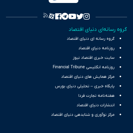
فراهم کرده و می‌کوشد با تفکیک حقایق مستند از ادعاهای بی‌اساس،
تصویری شفاف از واقعیت‌های اقتصادی ارائه دهد. ما در اکوایران با
تمرکز بر منافع اقتصاد رقابتی و آزادی انتخاب، راهکارهای چیرگی بر
گروه رسانه‌ای دنیای اقتصاد
چالش‌های فقر و بیکاری را جست‌وجو کرده و در کنار تحلیل آمارها،
گروه رسانه ای دنیای اقتصاد
نیازهای خبری مخاطبان در حوزه‌های اثرگذار بر اقتصاد را با رویکردی
حرفه‌ای و روزآمد پوشش می‌دهیم.
روزنامه دنیای اقتصاد
سایت خبری اقتصاد نیوز
روزنامه انگلیسی Financial Tribune
مرکز همایش های دنیای اقتصاد
پایگاه خبری – تحلیلی دنیای بورس
هفته‌نامه تجارت فردا
انتشارات دنیای اقتصاد
مرکز نوآوری و شتابدهی دنیای اقتصاد