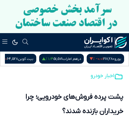
‎−۰٫۶۰ %
۱٫۱۴ %
‎−۰٫۰۱ %
217,
درهم امارات
51,571
بیت کوین
64,528
ش
اخبار خودرو
پشت‌ پرده فروش‌های خودرویی؛ چرا
خریداران بازنده شدند؟