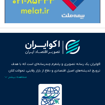
اکوایران یک رسانه تصویری و پلتفرم چندرسانه‌ای است که با هدف
ترویج اندیشه‌های اصیل اقتصادی و دفاع از بازار رقابتی، تحولات کلان
ایران و جهان را در قالب‌های ویدیو، پادکست، متن و گزارش‌های تحلیلی
پایش می‌کند. این رسانه به عنوان منبعی دقیق و قابل اعتماد، فراتر از
اطلاع‌رسانی صرف، به تبیین سیاست‌ها و کارکردهای بازارهای مالی،
سرمایه‌گذاری، تجارت و حوزه‌های نوظهور می‌پردازد. اکوایران با پایبندی
به اصول «انصاف، امانت و صداقت»، بستری برای انعکاس آراء متنوع