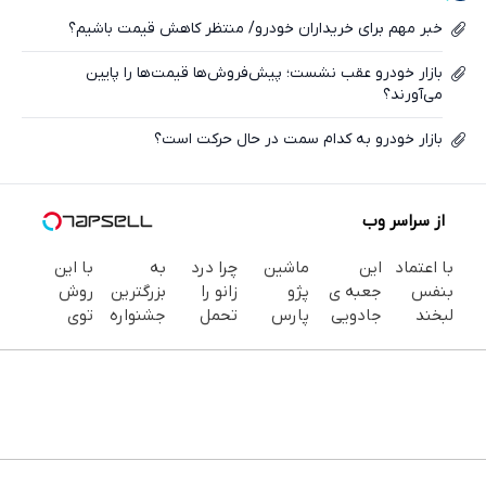
ایکس
خبر مهم برای خریداران خودرو/ منتظر کاهش قیمت باشیم؟
بازار خودرو عقب نشست؛ پیش‌فروش‌ها قیمت‌ها را پایین
می‌آورند؟
بازار خودرو به کدام سمت در حال حرکت است؟
از سراسر وب
با اعتماد
این
ماشین
چرا درد
به
با این
بنفس
جعبه ی
پژو
زانو را
بزرگترین
روش
لبخند
جادویی
پارس
تحمل
جشنواره
توی
بزن (ژل
خنده رو
برای
می‌کنی؟
ایمپلنت
خونه،سفیدی
سفیدکننده
رو لبات
فروش
خیلی
تهران سر
و زیبایی
دندان40%تخفیف)
حک
داری؟
ساده
بزنید ! |
دندوناتو
میکنه
اینجا
درمنزل
فقط ۲۵
برگردون
خرید40%تخفیف
سریع
درمانش
میلیون !
(40%off)
بفروشش
کن