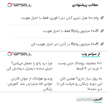
مطالب پیشنهادی
وام 100 هزار تتری آبان تتر | فوری، فقط با احراز هویت
❗❗200 میلیون وام❗❗ فقط با احراز هویت
❗❗200 میلیون وام❗❗ در آبان تتر احراز هویت کن
از سراسر وب
60% تخفیف پوشاک جین وست
چرا درد زانو را تحمل می‌کنی؟
+ خرید در 4 قسط
خیلی ساده درمنزل درمانش کن
به پول نیاز داری؟ همین الان
ویدیو هولناک از جوان کارتن
این دوره رایگان رو شرکت کن تا
خوابی که میلیاردر شد. آموزش
دیر نشده!
رایگان
آخرین
پربازدیدترین