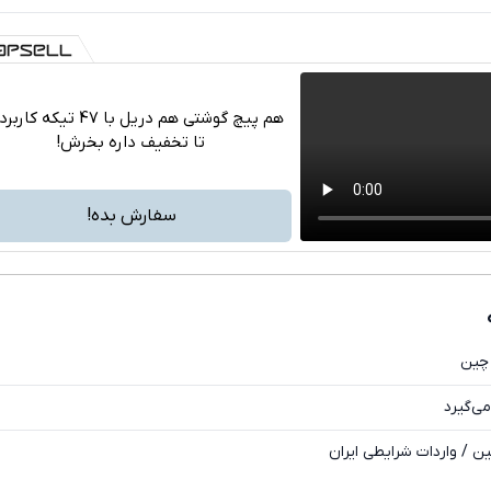
هم پیچ گوشتی هم دریل با 47 تیکه ک
تا تخفیف داره بخرش!
تلگرام
واتساپ
سفارش بده!
فیسبوک
ایکس
 چین
ی‌گیرد
ن / واردات شرایطی ایران