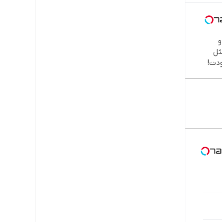

طب
دند
نصب
اقسا