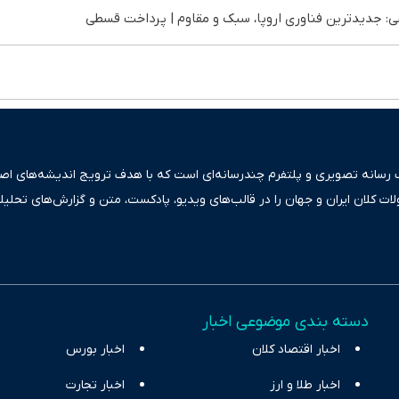
 جدیدترین فناوری اروپا، سبک و مقاوم | پرداخت قسطی
ک رسانه تصویری و پلتفرم چندرسانه‌ای است که با هدف ترویج اندیشه‌های اصیل
ولات کلان ایران و جهان را در قالب‌های ویدیو، پادکست، متن و گزارش‌های تحلیل
بعی دقیق و قابل اعتماد، فراتر از اطلاع‌رسانی صرف، به تبیین سیاست‌ها و کارک
ری، تجارت و حوزه‌های نوظهور می‌پردازد. اکوایران با پایبندی به اصول «انصاف
س آراء متنوع فراهم کرده و می‌کوشد با تفکیک حقایق مستند از ادعاهای بی‌اس
اقتصادی ارائه دهد. ما در اکوایران با تمرکز بر منافع اقتصاد رقابتی و آزادی انت
دسته بندی موضوعی اخبار
ر و بیکاری را جست‌وجو کرده و در کنار تحلیل آمارها، نیازهای خبری مخاطبان د
اخبار اقتصاد کلان
با رویکردی حرفه‌ای و روزآمد پوشش می‌دهیم.
اخبار بورس
اخبار طلا و ارز
اخبار تجارت