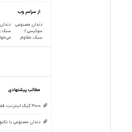
از سراسر وب
دندان مصنوعی
دندان
سوئیسی |
سبک و
سبک، مقاوم،
می‌خوا
طبیعی! ویزیت
پرداخ
رایگان+پرداخت
اقساط
اقساطی😍
داریم!
تهران
مطالب پیشنهادی
3000 گیگ اینترنت؛ فقط ماهی 100 هزار تومان
دندان مصنوعی با تکنولو