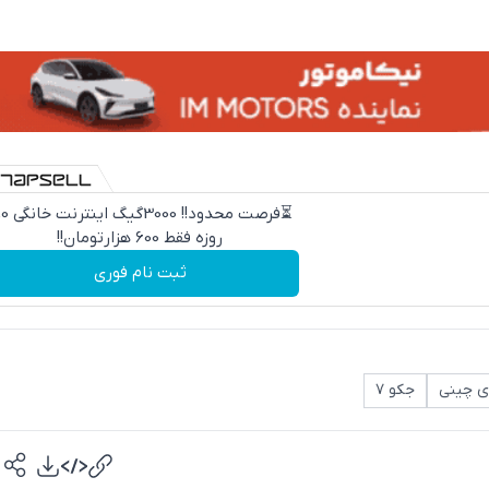
⏳فرصت محدود!! 000
روزه فقط 600 هزارتومان!!
ثبت نام فوری
ی چینی
جکو ۷