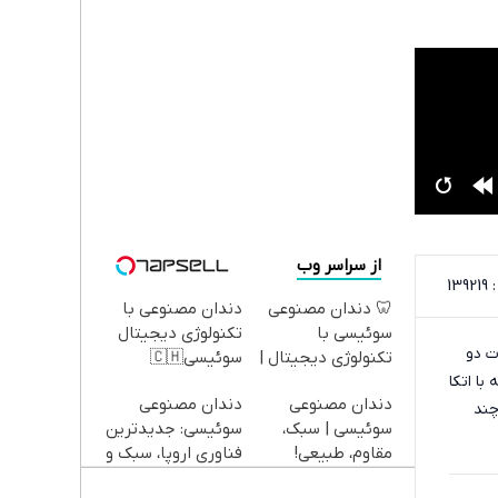
از سراسر وب
13
🦷 دندان مصنوعی
دندان مصنوعی با
سوئیسی با
تکنولوژی دیجیتال
ت دو
تکنولوژی دیجیتال |
سوئیسی🇨🇭
از گروه چری توانسته با اتکا
پرداخت در 4 قسط |
دندان مصنوعی
دندان مصنوعی
📍 تهران
چند
سوئیسی | سبک،
سوئیسی: جدیدترین
مقاوم، طبیعی!
فناوری اروپا، سبک و
ویزیت
مقاوم | پرداخت