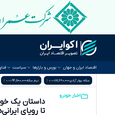
اقتصاد ایران و جهان
بورس و بازارها
سیاست
فناو
۰٫۰۰ %
۰٫۰۰ %
۰٫۰۰ %
181,660
نیم سکه
94,500,000
ربع سکه
52,500,000
یور
اخبار خودرو
داستان یک خودر
تا رویای ایرانی‌