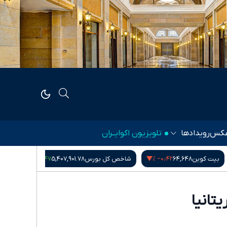
کس
رویدادها
تلویزیون اکوایــران
۰٫۰۰ %
۲٫۴۷ %
خص کل بورس
5,407,901.78
دلار آمریکا
188,000
گرم طلای ۱۸ عیار
تانیا