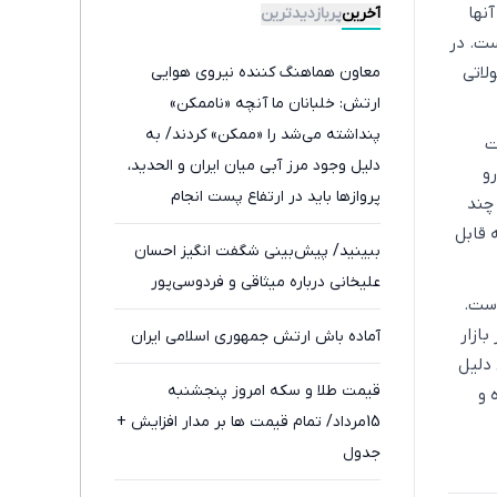
رایگان+پرداخت
قسطی
آنها
آخرین
پربازدیدترین
اقساطی😍
ت. در
لاتی
معاون هماهنگ کننده نیروی هوایی
ارتش: خلبانان ما آنچه «ناممکن»
پنداشته می‌شد را «ممکن» کردند/ به
ت
دلیل وجود مرز آبی میان ایران و الحدید،
و
پرواز‌ها باید در ارتفاع پست انجام
چند
می‌شدند که چالش‌های عملیاتی را دو
 قابل
ببینید/ پیش‌بینی شگفت انگیز احسان
چندان می‌کرد
علیخانی درباره میثاقی و فردوسی‌پور
است.
بازار
آماده باش ارتش جمهوری اسلامی ایران
دلیل
قیمت طلا و سکه امروز پنجشنبه
 و
15مرداد/ تمام قیمت ها بر مدار افزایش +
جدول