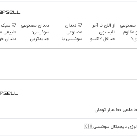
 سبک و
دندان مصنوعی
🦷 دندان
از الان تا آخر
دندان م
یعی مثل
سوئیسی:
مصنوعی
تابستون
سبک و 
ان خودت!
جدیدترین
سوئیسی با
حداقل 12کیلو
می
 آسان و
فناوری اروپا،
تکنولوژی
چربی میسوزونی
پ
پرداخت
سبک و مقاوم |
دیجیتال |
🧨
اقسا
طی 💳 📍
پرداخت قسطی
پرداخت در 4
داریم!
تهران
قسط |📍 تهران
دندان مصنوعی با تکنول