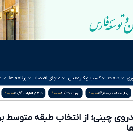
ری
صمت
کسب و کار
معدن
منهای اقتصاد
برنامه ها
ع
‎−۰٫۴۲ %
۰٫۰۰ %
۰٫۰۰ %
و
217,300
درهم امارات
50,991
بیت کوین
64,648
شا
وی چینی؛ از انتخاب طبقه متوسط بری
ها