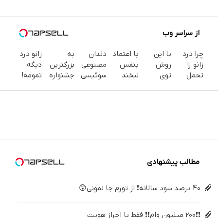
از سراسر وب
چرا درد
با این
با اعتماد
دندان
به
زانو درد
زانو را
روش
بنفس
مصنوعی
بزرگترین
دیگه
تحمل
توی
لبخند
سوئیسی
جشنواره
تمومه!
می‌کنی؟
خونه،سفیدی
بزن (ژل
| سبک،
ایمپلنت
در خانه
خیلی
و زیبایی
سفیدکننده
مقاوم،
تهران سر
درمانش
ساده
دندوناتو
دندان40%تخفیف)
طبیعی!
بزنید ! |
کن ◀
درمنزل
برگردون
ویزیت
فقط ۲۵
پرسش‌نامه
درمانش
(40%off)
رایگان+پرداخت
میلیون !
▶
کن
اقساطی
😍
مطالب پیشنهادی
40 درصد سود سالانه❗ از تورم جا نمونی😲
❗❗200 میلیون وام❗❗ فقط با احراز هویت