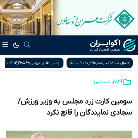
۰٫۴۵ %
۰٫۵۷ %
مثقال طلا ۱۸ عیار
80,855,000
اونس طلای جهانی
4,265.45
اخبار سیاسی
سومین کارت زرد مجلس به وزیر ورزش/
سجادی نمایندگان را قانع نکرد