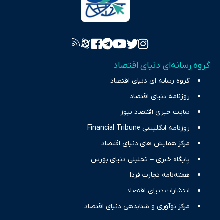
به اصول «انصاف، امانت و صداقت»، بستری برای انعکاس آراء متنوع
فراهم کرده و می‌کوشد با تفکیک حقایق مستند از ادعاهای بی‌اساس،
تصویری شفاف از واقعیت‌های اقتصادی ارائه دهد. ما در اکوایران با
تمرکز بر منافع اقتصاد رقابتی و آزادی انتخاب، راهکارهای چیرگی بر
گروه رسانه‌ای دنیای اقتصاد
چالش‌های فقر و بیکاری را جست‌وجو کرده و در کنار تحلیل آمارها،
گروه رسانه ای دنیای اقتصاد
نیازهای خبری مخاطبان در حوزه‌های اثرگذار بر اقتصاد را با رویکردی
حرفه‌ای و روزآمد پوشش می‌دهیم.
روزنامه دنیای اقتصاد
سایت خبری اقتصاد نیوز
روزنامه انگلیسی Financial Tribune
مرکز همایش های دنیای اقتصاد
پایگاه خبری – تحلیلی دنیای بورس
هفته‌نامه تجارت فردا
انتشارات دنیای اقتصاد
مرکز نوآوری و شتابدهی دنیای اقتصاد