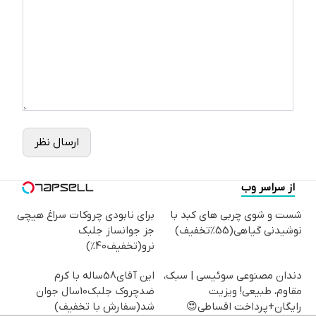
ارسال نظر
از سراسر وب
شست و شوی چربی های کبد با
برای نابودی چروکات سراغ هیچی
نوشیدنی گیاهی(55%تخفیف)
جز جوانساز جلبک
نرو(تخفیف40%)
دندان مصنوعی سوئیسی | سبک،
این آقای58ساله با کرم
مقاوم، طبیعی! ویزیت
ضدچروک جلبک10سال جوان
رایگان+پرداخت اقساطی😍
شد(سفارش با تخفیف)