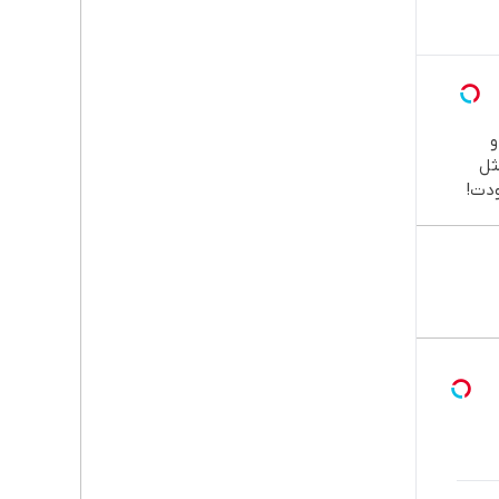

طب
دند
نصب
اقسا