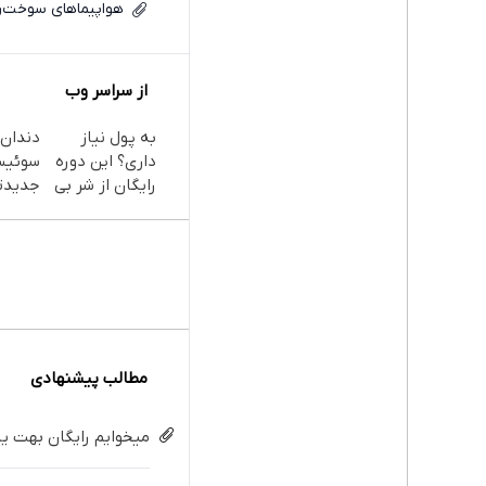
هواپیماهای سوخت‌رس
از سراسر وب
به پول نیاز
دندان
داری؟ این دوره
سوئیس
رایگان از شر بی
جدیدت
پولی خلاصت
فناوری 
میکنه
سبک و 
پرداخ
مطالب پیشنهادی
میخوایم رایگان بهت یا