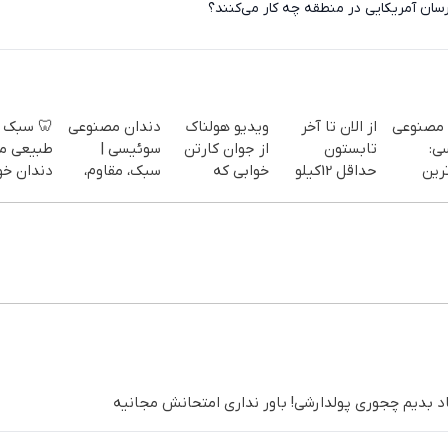
هواپیماهای سوخت‌رسان آمریکایی در منط
 سبک و
دندان مصنوعی
ویدیو هولناک
از الان تا آخر
دندان م
یعی مثل
سوئیسی |
از جوان کارتن
تابستون
سو
ان خودت!
سبک، مقاوم،
خوابی که
حداقل 12کیلو
جدی
 آسان و
طبیعی! ویزیت
میلیاردر شد.
چربی میسوزونی
فناوری
پرداخت
رایگان+پرداخت
آموزش رایگان
🧨
سبک و م
طی 💳 📍
اقساطی😍
پرداخت
تهران
میخوایم رایگان بهت یاد بدیم چجوری پولدارشی! باور