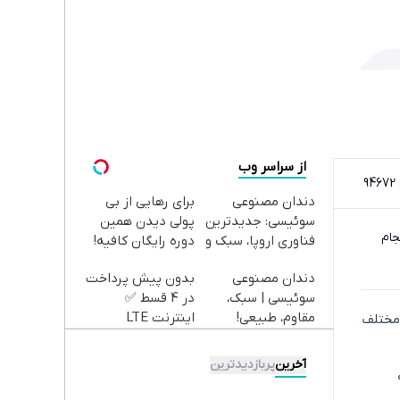
از سراسر وب
9
دندان مصنوعی
برای رهایی از بی
سوئیسی: جدیدترین
پولی دیدن همین
جام
فناوری اروپا، سبک و
دوره رایگان کافیه!
مقاوم | پرداخت
(شمارتو وارد کن)
دندان مصنوعی
بدون پیش پرداخت
قسطی
سوئیسی | سبک،
در 4 قسط ✅
مقاوم، طبیعی!
اینترنت LTE
 مختلف
ویزیت
پیشگامان + سیم
رایگان+پرداخت
کارت رایگان
آخرین
پربازدیدترین
اقساطی😍