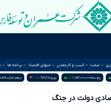
ری
صمت
کسب و کار
معدن
منهای اقتصاد
برنامه ها
ع
‎−۰٫۰۱ %
۰٫۹۵ %
ربع سکه
53,000,000
یورو
217,280
درهم امارات
1,571
صادی دولت در جنگ