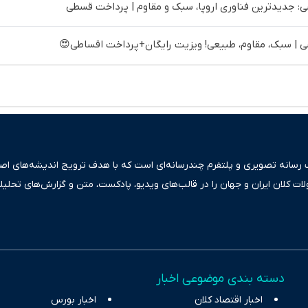
 جدیدترین فناوری اروپا، سبک و مقاوم | پرداخت قسطی
| سبک، مقاوم، طبیعی! ویزیت رایگان+پرداخت اقساطی😍
ک رسانه تصویری و پلتفرم چندرسانه‌ای است که با هدف ترویج اندیشه‌های اصیل
ولات کلان ایران و جهان را در قالب‌های ویدیو، پادکست، متن و گزارش‌های تحلیل
بعی دقیق و قابل اعتماد، فراتر از اطلاع‌رسانی صرف، به تبیین سیاست‌ها و کارک
ری، تجارت و حوزه‌های نوظهور می‌پردازد. اکوایران با پایبندی به اصول «انصاف
س آراء متنوع فراهم کرده و می‌کوشد با تفکیک حقایق مستند از ادعاهای بی‌اس
اقتصادی ارائه دهد. ما در اکوایران با تمرکز بر منافع اقتصاد رقابتی و آزادی انت
دسته بندی موضوعی اخبار
ر و بیکاری را جست‌وجو کرده و در کنار تحلیل آمارها، نیازهای خبری مخاطبان د
اخبار اقتصاد کلان
با رویکردی حرفه‌ای و روزآمد پوشش می‌دهیم.
اخبار بورس