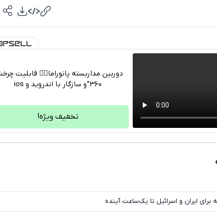
دوربین مداربسته پانوراما👈🏻 قابلیت چر
360°و سازگار با اندروید و ios
تلگرام
واتساپ
تخفیف ویژه!
فیسبوک
ایکس
 برای ایران و اسرائیل تا یک‌ساعت آینده