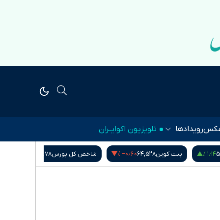
کس
رویدادها
تلویزیون اکوایــران
۰٫۰۰ %
‎−۰٫۶۰ %
۱٫۱۴ %
5
بیت کوین
64,528
شاخص کل بورس
5,407,901.78