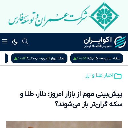
۰٫۱۲ %
۰٫۵۴ %
سکه امامی
185,015,000
سکه بهار آزادی
181,870,000
نیم
اخبار طلا و ارز
پیش‌بینی مهم از بازار امروز؛ دلار، طلا و
سکه گران‌تر باز می‌شوند؟