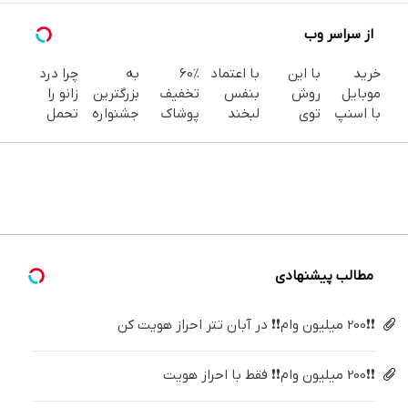
از سراسر وب
خرید
با این
با اعتماد
60%
به
چرا درد
موبایل
روش
بنفس
تخفیف
بزرگترین
زانو را
با اسنپ
توی
لبخند
پوشاک
جشنواره
تحمل
پی | در
خونه،سفیدی
بزن (ژل
جین
ایمپلنت
می‌کنی؟
۴ قسط
و زیبایی
سفیدکننده
وست +
تهران سر
خیلی
بدون
دندوناتو
دندان40%تخفیف)
خرید در
بزنید ! |
ساده
سود و
برگردون
4 قسط
فقط ۲۵
درمنزل
کارمزد!
(40%off)
میلیون !
درمانش
کن
مطالب پیشنهادی
❗❗200 میلیون وام❗❗ در آبان تتر احراز هویت کن
❗❗200 میلیون وام❗❗ فقط با احراز هویت