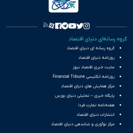
به اصول «انصاف، امانت و صداقت»، بستری برای انعکاس آراء متنوع
فراهم کرده و می‌کوشد با تفکیک حقایق مستند از ادعاهای بی‌اساس،
تصویری شفاف از واقعیت‌های اقتصادی ارائه دهد. ما در اکوایران با
تمرکز بر منافع اقتصاد رقابتی و آزادی انتخاب، راهکارهای چیرگی بر
گروه رسانه‌ای دنیای اقتصاد
چالش‌های فقر و بیکاری را جست‌وجو کرده و در کنار تحلیل آمارها،
گروه رسانه ای دنیای اقتصاد
نیازهای خبری مخاطبان در حوزه‌های اثرگذار بر اقتصاد را با رویکردی
حرفه‌ای و روزآمد پوشش می‌دهیم.
روزنامه دنیای اقتصاد
سایت خبری اقتصاد نیوز
روزنامه انگلیسی Financial Tribune
مرکز همایش های دنیای اقتصاد
پایگاه خبری – تحلیلی دنیای بورس
هفته‌نامه تجارت فردا
انتشارات دنیای اقتصاد
مرکز نوآوری و شتابدهی دنیای اقتصاد