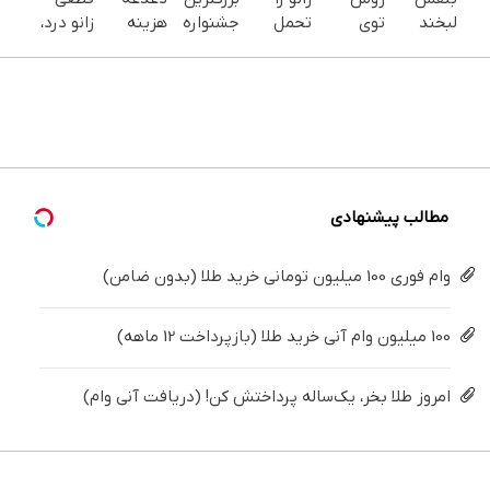
لبخند
توی
تحمل
جشنواره
هزینه
زانو درد،
بزن (ژل
خونه،سفیدی
می‌کنی؟
ایمپلنت
های
بدون
سفیدکننده
و زیبایی
خیلی
تهران
دندان
دارو،
دندان40%تخفیف)
دندوناتو
ساده
خوش
پزشکی با
بدون
برگردون
درمنزل
اومدید! |
پک
تزریق،
(40%off)
درمانش
فقط ۲۵
سفید
بدون
کن
میلیون !
کننده
جراحی!
خانگی
(پرسش‌نامه)
مطالب پیشنهادی
وام فوری 100 میلیون تومانی خرید طلا (بدون ضامن)
100 میلیون وام آنی خرید طلا (بازپرداخت 12 ماهه)
امروز طلا بخر، یک‌ساله پرداختش کن! (دریافت آنی وام)