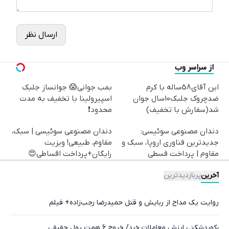
ارسال نظر
از سراسر وب
این آقای58ساله با کرم
بمب جوانی😱 جوانساز جلبک
ضدچروک جلبک10سال جوان
اسپیرولینا با تخفیف به مدت
شد(سفارش با تخفیف)
محدود❗
دندان مصنوعی سوئیسی:
دندان مصنوعی سوئیسی | سبک،
جدیدترین فناوری اروپا، سبک و
مقاوم، طبیعی! ویزیت
مقاوم | پرداخت قسطی
رایگان+پرداخت اقساطی😍
آخرین
پربازدیدترین
روایت یک مداح از ربایش و قتل حمیدرضا رجب‌زاده+ فیلم
رکوردشکنی ارزش معاملات خرد/ خروج 6 همت پول حقیقی