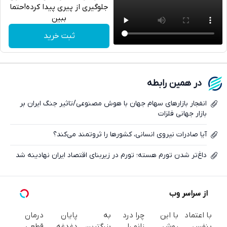
جلوگیری از پیری پیدا کرده!حتما
ببین
تلگرام
ثبت خرید
واتساپ
فیسبوک
در همین رابطه
ایکس
انفجار بازارهای سهام جهان با هوش مصنوعی/تاثیر جنگ ایران بر
بازار جهانی فلزات
آیا صادرات نیروی انسانی، کشورها را ثروتمند می‌کند؟
داغ‌تر شدن تورم هسته؛ تورم در زیربنای اقتصاد ایران نهادینه شد
از سراسر وب
با اعتماد
با این
چرا درد
به
پایان
درمان
بنفس
روش
زانو را
بزرگترین
دغدغه
قطعی