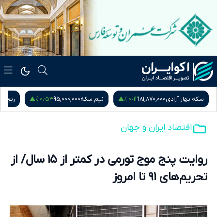
۰٫۵۳ %
۰٫۱۲ %
سکه بهار آزادی
181,870,000
نیم سکه
95,000,000
ربع س
اقتصاد ایران و جهان
روایت پنج موج تورمی در کمتر از ۱۵ سال/ از
تحریم‌های 91 تا امروز