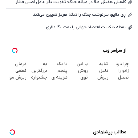
کاهش هفتگی طلا در میانه جنگ؛ تقویت دلار عامل اصلی فشار
رِی دالیو: سرنوشت جنگ را تنگه هرمز تعیین می‌کند
نقطه شکست اقتصاد جهانی با نفت ۱۴۰ دلاری
از سراسر وب
چرا درد
شاید
با این
با یک
به
درمان
زانو را
دلیل
روش
پنجم
بزرگترین
قطعی
تحمل
ریزش
توی
هزینه ی
جشنواره
ریزش مو
می‌کنی؟
موهات
خونه،سفیدی
کاشت،
ایمپلنت
با یک
خیلی
اصلاً
و زیبایی
موهات
تهران سر
روش
ساده
چیزی
دندوناتو
رو
بزنید ! |
آلمانی!
درمنزل
نباشه که
برگردون
پرپشت
فقط ۲۵
درمانش
فکر
(40%off)
کن(شامپو
میلیون !
کن
میکنی.
جلبک
سبز)
مطالب پیشنهادی