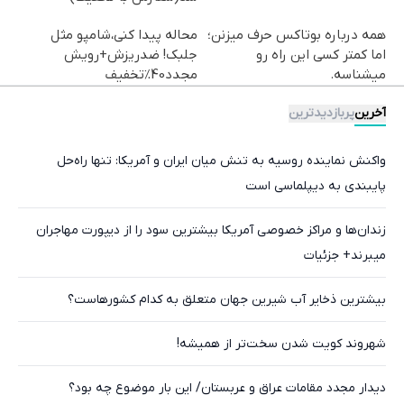
همه درباره بوتاکس حرف میزنن؛
محاله پیدا کنی،شامپو مثل
اما کمتر کسی این راه رو
جلبک! ضدریزش+رویش
میشناسه.
مجدد40%تخفیف
آخرین
پربازدیدترین
واکنش نماینده روسیه به تنش میان ایران و آمریکا: تنها راه‌حل
پایبندی به دیپلماسی است
زندان‌ها و مراکز خصوصی آمریکا بیشترین سود را از دیپورت مهاجران
میبرند+ جزئیات
بیشترین ذخایر آب شیرین جهان متعلق به کدام کشورهاست؟
شهروند کویت شدن سخت‌تر از همیشه!
دیدار مجدد مقامات عراق و عربستان/ این بار موضوع چه بود؟