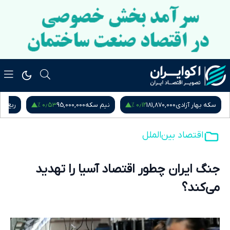
۰٫۵۳ %
۰٫۱۲ %
سکه بهار آزادی
181,870,000
نیم سکه
95,000,000
ربع س
اقتصاد بین‌الملل
جنگ ایران چطور اقتصاد آسیا را تهدید
می‌کند؟