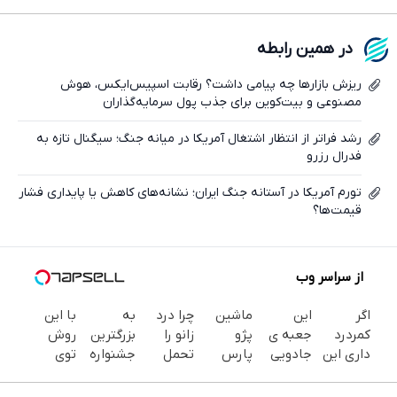
فیسبوک
در همین رابطه
ایکس
ریزش بازارها چه پیامی داشت؟ رقابت اسپیس‌ایکس، هوش
مصنوعی و بیت‌کوین برای جذب پول سرمایه‌گذاران
رشد فراتر از انتظار اشتغال آمریکا در میانه جنگ؛ سیگنال تازه به
فدرال رزرو
تورم آمریکا در آستانه جنگ ایران؛ نشانه‌های کاهش یا پایداری فشار
قیمت‌ها؟
از سراسر وب
اگر
این
ماشین
چرا درد
به
با این
کمردرد
جعبه ی
پژو
زانو را
بزرگترین
روش
داری این
جادویی
پارس
تحمل
جشنواره
توی
فیلم رو
خنده رو
برای
می‌کنی؟
ایمپلنت
خونه،سفیدی
ببین!
رو لبات
فروش
خیلی
تهران سر
و زیبایی