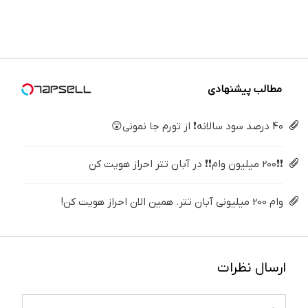
◗پرسش‌نامه
حک
داری؟
ساده
بزنید ! |
دندوناتو
رو پر
میکنه
اینجا
درمنزل
فقط ۲۵
برگردون
کن◖
خرید40%تخفیف
سریع
درمانش
میلیون !
(40%off)
بفروشش
کن
مطالب پیشنهادی
40 درصد سود سالانه❗ از تورم جا نمونی😲
❗❗200 میلیون وام❗❗ در آبان تتر احراز هویت کن
وام 200 میلیونی آبان تتر. همین الان احراز هویت کن!
ارسال نظرات