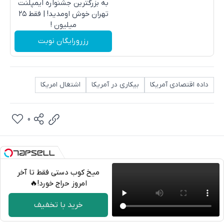
به بزرگترین جشنواره ایمپلنت
تهران خوش اومدید! | فقط ۲۵
میلیون !
رزرورایگان نوبت
داده اقتصادی آمریکا
بیکاری در آمریکا
اشتغال امریکا
0
میخ کوب دستی فقط تا آخر
امروز حراج خورد!🔥
تلگرام
خرید با تخفیف
واتساپ