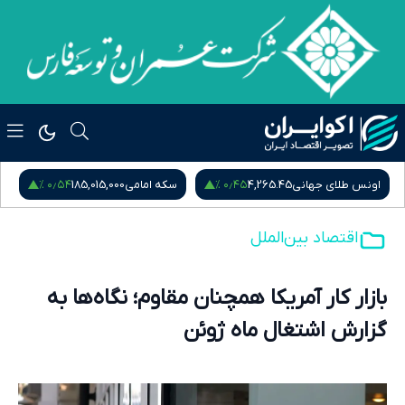
۰٫۵۴ %
۰٫۴۵ %
اونس طلای جهانی
4,265.45
سکه امامی
185,015,000
س
اقتصاد بین‌الملل
بازار کار آمریکا همچنان مقاوم؛ نگاه‌ها به
گزارش اشتغال ماه ژوئن