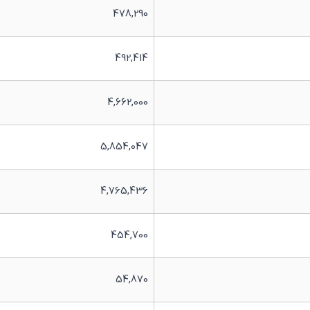
478,290
492,414
4,662,000
5,854,047
4,765,436
454,700
54,870