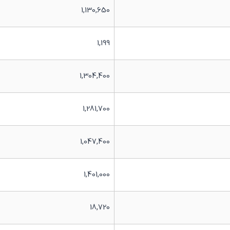
1,130,650
1,199
1,304,400
1,281,700
1,047,400
1,401,000
18,720