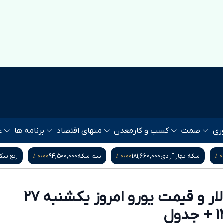
ری
صمت
کسب و کار
معدن
منهای اقتصاد
برنامه ها
ع
۰٫۰۰ %
۰٫۰۰ %
۰٫۰۰ %
نیم سکه
94,500,000
ربع سکه
52,500,000
یورو
217,300
آخرین قیمت دلار و قیمت یورو امروز یکشنبه ۲۷