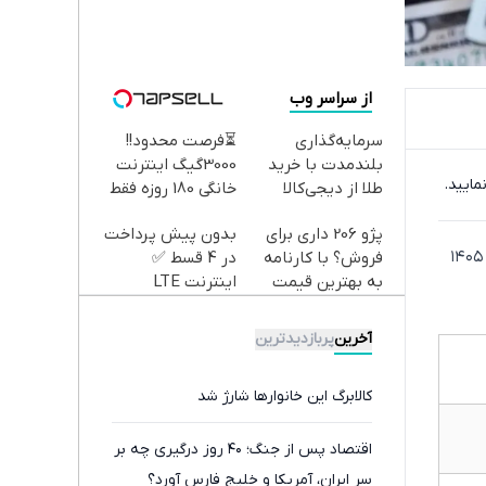
از سراسر وب
سرمایه‌گذاری
⏳فرصت محدود!!
بلندمدت با خرید
3000گیگ اینترنت
طلا از دیجی‌کالا
خانگی 180 روزه فقط
600 هزارتومان!!
پژو 206 داری برای
بدون پیش پرداخت
به گزارش اکوایران به نقل از ایلنا؛ قیمت دلار، یورو، پوند و سایر ارز‌ها امروز یکشنبه ۲۷ اردیبهشت ۱۴۰۵
فروش؟ با کارنامه
در 4 قسط ✅
به بهترین قیمت
اینترنت LTE
بفروش!
پیشگامان + سیم
کارت رایگان
آخرین
پربازدیدترین
کالابرگ این خانوارها شارژ شد
اقتصاد پس از جنگ؛ ۴۰ روز درگیری چه بر
سر ایران، آمریکا و خلیج فارس آورد؟