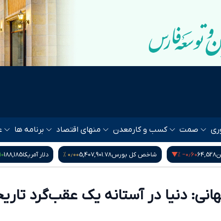
ری
صمت
کسب و کار
معدن
منهای اقتصاد
برنامه ها
ع
۰٫۱۰ %
۰٫۰۰ %
خص کل بورس
5,407,901.78
دلار آمریکا
188,185
گرم طلای ۱۸ عیار
نی: دنیا در آستانه یک عقب‌گرد تاری