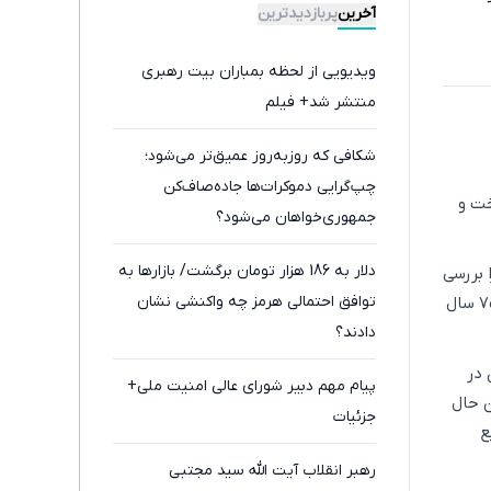
کاهش وزن
آخرین
پربازدیدترین
ویدیویی از لحظه بمباران بیت رهبری
منتشر شد+ فیلم
شکافی که روزبه‌روز عمیق‌تر می‌شود؛
چپ‌گرایی دموکرات‌ها جاده‌صاف‌کن
رساخت و
جمهوری‌خواهان می‌شود؟
دلار به 186 هزار تومان برگشت/ بازارها به
ه را بررسی
توافق احتمالی هرمز چه واکنشی نشان
می‌کند و نشان می‌دهد که سرعت پیشرفت جهانی پس از دهه‌ها به کندترین سطح خود در حدود ۷۵ سال
دادند؟
 در
پیام مهم دبیر شورای عالی امنیت ملی+
ن حال
جزئیات
ع
رهبر انقلاب آیت الله سید مجتبی