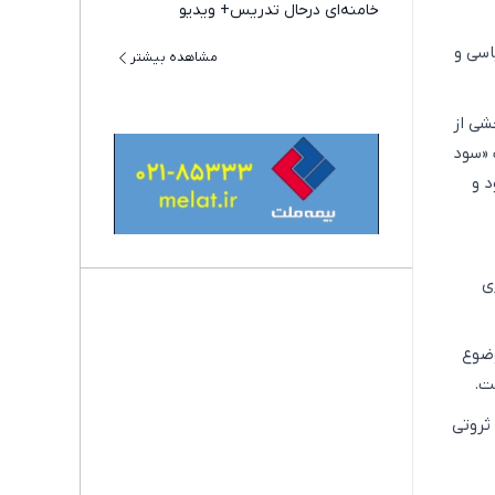
خامنه‌ای درحال تدریس+ ویدیو
اسی و
مشاهده بیشتر
شی از
 «سود
د و
ی
وضوع
ت.
ثروتی