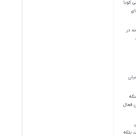
ی کوبا
ای
ند در
یان
نگه
ن فعال
 نه نشانه ثبات، بلکه