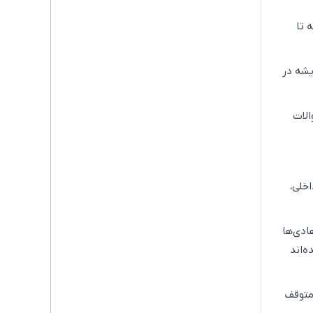
 تا
یشه در
الات
خلی،
ادی‌ها
‌اند
 متوقف