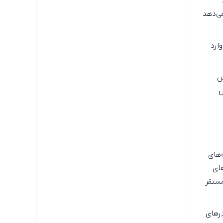
ی‌دهد
ارد
ش
ش
‌های
های
مستقر
درهای