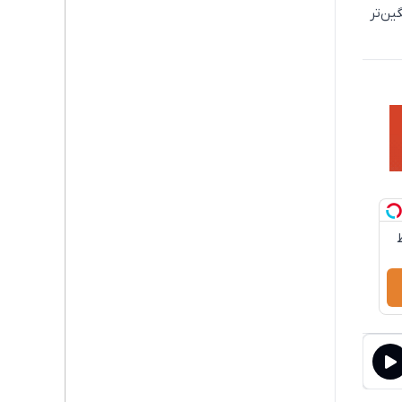
ین‌تر
سط