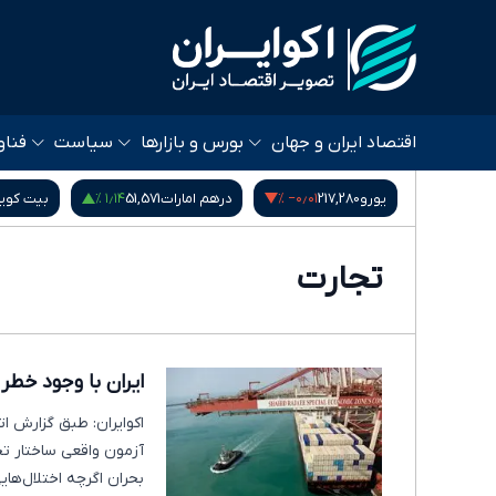
اقتصاد ایران و جهان
بورس و بازارها
سیاست
فناو
۱٫۱۴ %
‎−۰٫۰۱ %
۰٫۹۵ %
53,
یورو
217,280
درهم امارات
51,571
بیت کوی
تجارت
ایران با وجود خطر
آزمون واقعی ساختار تجا
بحران اگرچه اختلال‌هایی