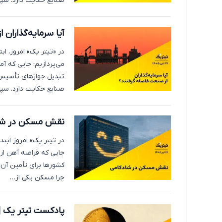
صنایع حکایت دارد. س
آیا سرمایه‌گذاران
در «تیتر یک» امروز، 
می‌پردازیم؛ جایی که آ
تبدیل جوازهای تأسیس ب
صنایع حکایت دارد. س
نقش مسکن در شا
در تیتر یک» امروز ابتد
جایی که قراضه آهن از 
کشورها برای تأمین آن،
چرا مسکن یکی از…
پادکست تیتر یک | چ