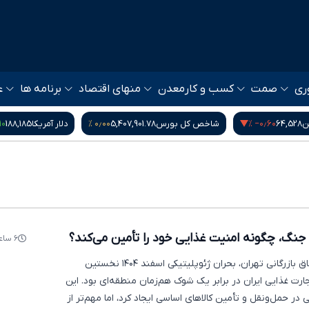
ری
صمت
کسب و کار
معدن
منهای اقتصاد
برنامه ها
ع
۰ %
۰٫۰۰ %
‎−۰٫۶۰ %
ن
64,528
شاخص کل بورس
5,407,901.78
دلار آمریکا
188,185
 جنگ، چگونه امنیت غذایی خود را تأمین می‌کند؟
۶ ساعت پیش
اکوایران: طبق گزارش اتاق بازرگانی تهران، بحران ژئوپلیتیکی اسفند ۱۴۰۴ نخستین
رت غذایی ایران در برابر یک شوک هم‌زمان منطقه‌ای بود. این
 در حمل‌ونقل و تأمین کالاهای اساسی ایجاد کرد، اما مهم‌تر از