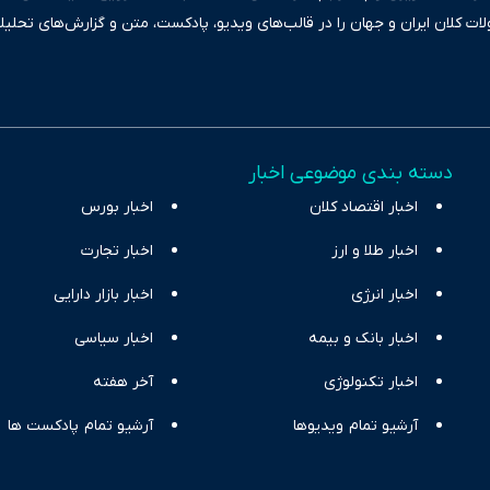
ولات کلان ایران و جهان را در قالب‌های ویدیو، پادکست، متن و گزارش‌های تحلیل
بعی دقیق و قابل اعتماد، فراتر از اطلاع‌رسانی صرف، به تبیین سیاست‌ها و کارک
ری، تجارت و حوزه‌های نوظهور می‌پردازد. اکوایران با پایبندی به اصول «انصاف
س آراء متنوع فراهم کرده و می‌کوشد با تفکیک حقایق مستند از ادعاهای بی‌اس
اقتصادی ارائه دهد. ما در اکوایران با تمرکز بر منافع اقتصاد رقابتی و آزادی انت
دسته بندی موضوعی اخبار
ر و بیکاری را جست‌وجو کرده و در کنار تحلیل آمارها، نیازهای خبری مخاطبان د
اخبار اقتصاد کلان
با رویکردی حرفه‌ای و روزآمد پوشش می‌دهیم.
اخبار بورس
اخبار طلا و ارز
اخبار تجارت
اخبار انرژی
اخبار بازار دارایی
اخبار بانک و بیمه
اخبار سیاسی
اخبار تکنولوژی
آخر هفته
آرشیو تمام ویدیوها
آرشیو تمام پادکست ها