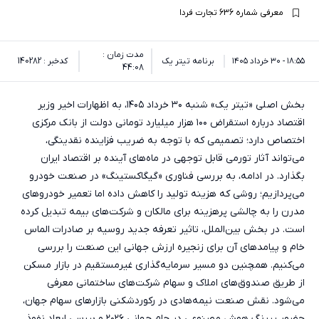
معرفی شماره 636 تجارت فردا
مدت زمان :
۱۸:۵۵ - ۳۰ خرداد ۱۴۰۵
برنامه تیتر یک
کدخبر : 140282
44:08
بخش اصلی «تیتر یک» شنبه ۳۰ خرداد ۱۴۰۵، به اظهارات اخیر وزیر
اقتصاد درباره استقراض ۱۰۰ هزار میلیارد تومانی دولت از بانک مرکزی
اختصاص دارد؛ تصمیمی که با توجه به ضریب فزاینده نقدینگی،
می‌تواند آثار تورمی قابل توجهی در ماه‌های آینده بر اقتصاد ایران
بگذارد. در ادامه، به بررسی فناوری «گیگاکستینگ» در صنعت خودرو
می‌پردازیم؛ روشی که هزینه تولید را کاهش داده اما تعمیر خودروهای
مدرن را به چالشی پرهزینه برای مالکان و شرکت‌های بیمه تبدیل کرده
است. در بخش بین‌الملل، تاثیر تعرفه جدید روسیه بر صادرات الماس
خام و پیامدهای آن برای زنجیره ارزش جهانی این صنعت را بررسی
می‌کنیم. همچنین دو مسیر سرمایه‌گذاری غیرمستقیم در بازار مسکن
از طریق صندوق‌های املاک و سهام شرکت‌های ساختمانی معرفی
می‌شود. نقش صنعت نیمه‌هادی در رکوردشکنی بازارهای سهام جهان،
حضور پررنگ هوش مصنوعی در جام جهانی ۲۰۲۶ و بررسی ابعاد نفوذ