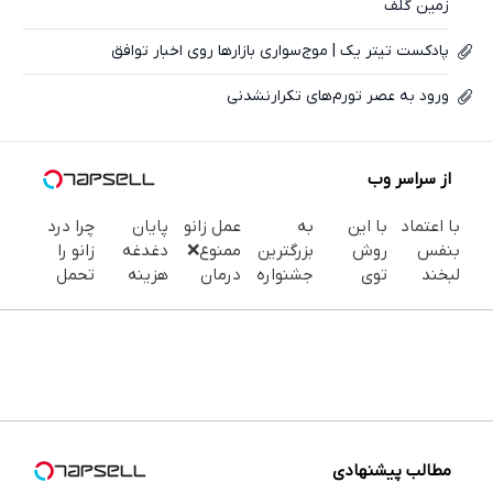
زمین گلف
پادکست تیتر یک | موج‌سواری بازارها روی اخبار توافق
ورود به عصر تورم‌های تکرارنشدنی
از سراسر وب
با اعتماد
با این
به
عمل زانو
پایان
چرا درد
بنفس
روش
بزرگترین
ممنوع❌
دغدغه
زانو را
لبخند
توی
جشنواره
درمان
هزینه
تحمل
بزن (ژل
خونه،سفیدی
ایمپلنت
قطعی
های
می‌کنی؟
سفیدکننده
و زیبایی
تهران
زانو درد
دندان
خیلی
دندان40%تخفیف)
دندوناتو
خوش
بدون
پزشکی با
ساده
برگردون
اومدید! |
جراحی و
پک
درمنزل
(40%off)
فقط ۲۵
دارو
سفید
درمانش
میلیون !
(پرسش
کننده
کن
نامه)
خانگی
مطالب پیشنهادی