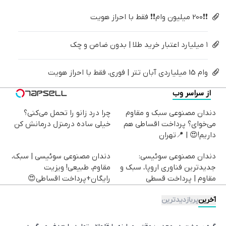
❗❗200 میلیون وام❗❗ فقط با احراز هویت
۱ میلیارد اعتبار خرید طلا | بدون ضامن و چک
وام 15 میلیاردی آبان تتر | فوری، فقط با احراز هویت
از سراسر وب
دندان مصنوعی سبک و مقاوم
چرا درد زانو را تحمل می‌کنی؟
می‌خوای؟ پرداخت اقساطی هم
خیلی ساده درمنزل درمانش کن
داریم!😍 | 📍تهران
دندان مصنوعی سوئیسی:
دندان مصنوعی سوئیسی | سبک،
جدیدترین فناوری اروپا، سبک و
مقاوم، طبیعی! ویزیت
مقاوم | پرداخت قسطی
رایگان+پرداخت اقساطی😍
آخرین
پربازدیدترین