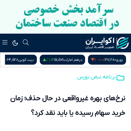
−۰٫۶۰ %
۱٫۱۴ %
‎−۰٫۰۱ %
یورو
217,280
درهم امارات
51,571
بیت کوین
64,528
برنامه نبض بورس
نرخ‌های بهره غیرواقعی در حال حذف؛ زمان
خرید سهام رسیده یا باید نقد کرد؟