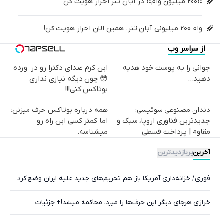
❗❗200 میلیون وام❗❗ در آبان تتر احراز هویت کن
وام 200 میلیونی آبان تتر. همین الان احراز هویت کن!
از سراسر وب
جوانی را به پوست خود هدیه
این کرم صدای دکترا رو در اورده
دهید...
😳 چون دیگه نیازی نداری
بوتاکس کنی!!!
دندان مصنوعی سوئیسی:
همه درباره بوتاکس حرف میزنن؛
جدیدترین فناوری اروپا، سبک و
اما کمتر کسی این راه رو
مقاوم | پرداخت قسطی
میشناسه.
آخرین
پربازدیدترین
فوری/ خزانه‌داری آمریکا باز هم تحریم‌های جدید علیه ایران وضع کرد
خرازی هرجای دیگر این حرف‌ها را میزد، محاکمه میشد!+ جزئیات