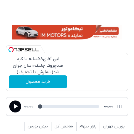
این آقای58ساله با کرم
ضدچروک جلبک10سال جوان
شد(سفارش با تخفیف)
خرید محصول
00:00
00:00
بورس تهران
بازار سهام
شاخص کل
نبض بورس