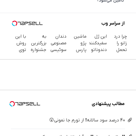
تأمین می‌شود؟
از سراسر وب
چرا درد
این ژل
ماشین
دندان
به
با این
زانو را
سفیدکننده
پژو
مصنوعی
بزرگترین
روش
تحمل
دندوناتو
پارس
سوئیسی
جشنواره
توی
می‌کنی؟
در حد
برای
| سبک،
ایمپلنت
خونه،سفیدی
خیلی
لمینت
فروش
مقاوم،
تهران سر
و زیبایی
ساده
سفید
داری؟
طبیعی!
بزنید ! |
دندوناتو
درمنزل
میکنه
اینجا
ویزیت
فقط ۲۵
برگردون
درمانش
(40%تخفیف)
سریع
رایگان+پرداخت
میلیون !
(40%off)
کن
بفروشش
اقساطی
😍
مطالب پیشنهادی
40 درصد سود سالانه❗ از تورم جا نمونی😲