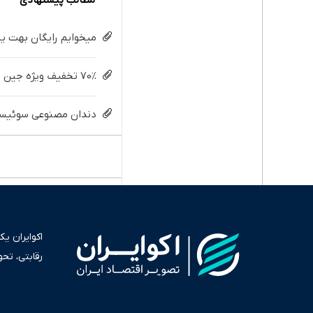
میخوایم رایگان بهت یا
70% تخفیف ویژه جین وست + خرید در4 قسطه
دندان مصنوعی سوئیسی:
اکوایران ی
رقابتی، تح
به عنوان من
سرمایه‌گذا