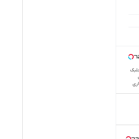
جلبک
ری
 خوش
ش/