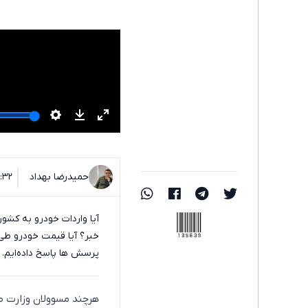
حمیدرضا بهداد
۰۹:۳۲ - ۰۱ خر
135639
آیا واردات خودرو به کش
خبر؟ آیا قیمت خودرو طی
پرسش ‌ها پاسخ داده‌ایم.
هرچند مسوولان وزارت صم