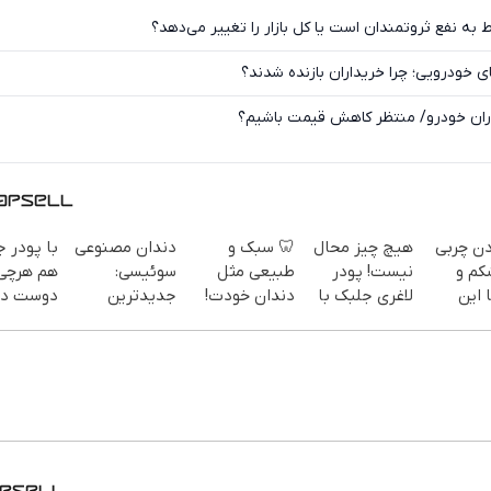
ط به نفع ثروتمندان است یا کل بازار را تغییر می‌دهد؟
 خودرویی؛ چرا خریداران بازنده شدند؟
اران خودرو/ منتظر کاهش قیمت باشیم؟
دن چربی
هیچ چیز محال
🦷 سبک و
دندان مصنوعی
با پودر 
کم و
نیست! پودر
طبیعی مثل
سوئیسی:
هم هرچی
 این
لاغری جلبک با
دندان خودت!
جدیدترین
دوست دا
تخفیف
نصب آسان و
فناوری اروپا،
بخور هم
سفارش
منتظرته!
پرداخت
سبک و مقاوم |
هیکل با
یف ویژه)
اقساطی 💳 📍
پرداخت قسطی
لینک
تهران
خرید45%off