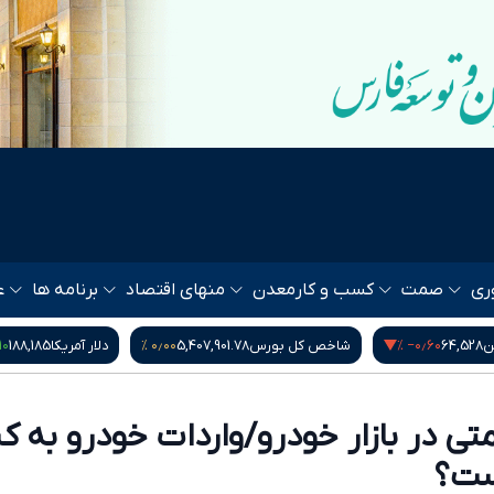
ری
صمت
کسب و کار
معدن
منهای اقتصاد
برنامه ها
ع
۰ %
۰٫۰۰ %
‎−۰٫۶۰ %
ن
64,528
شاخص کل بورس
5,407,901.78
دلار آمریکا
188,185
ی در بازار خودرو/واردات خودرو به ک
ست؟