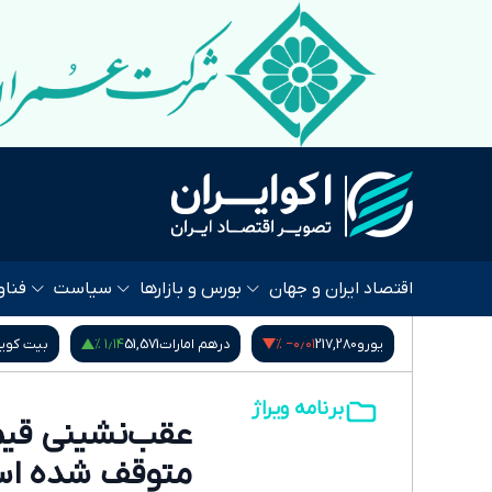
اقتصاد ایران و جهان
بورس و بازارها
سیاست
فناو
۱٫۱۴ %
‎−۰٫۰۱ %
۰٫۹۵ %
53,
یورو
217,280
درهم امارات
51,571
بیت کوی
برنامه ویراژ
عقب‌نشینی قیمت
متوقف شده ا