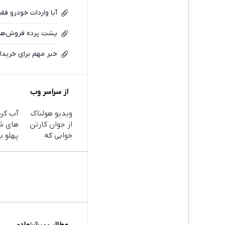
آیا واردات خودرو فق
پشت‌ پرده فروش‌های
خبر مهم برای خرید
از سراسر وب
ویدیو هولناک
آب کر
از جوان کارتن
های ش
خوابی که
پهلو با
میلیاردر شد.
پودر
آموزش رایگان
جلبک(
با تخف
مطالب پیشنهادی