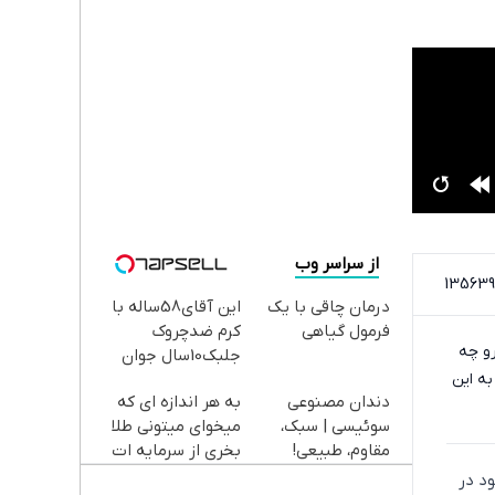
از سراسر وب
درمان چاقی با یک
این آقای58ساله با
فرمول گیاهی
کرم ضدچروک
و چه
جلبک10سال جوان
ه این
شد(سفارش با
دندان مصنوعی
به هر اندازه ای که
تخفیف)
سوئیسی | سبک،
میخوای میتونی طلا
مقاوم، طبیعی!
بخری از سرمایه ات
ویزیت
محافظت کنی
د در