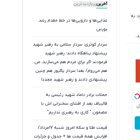
رایگان+پرداخت
آخرین
پربازدیدترین
اقساطی😍
د به
غذایی‌ها و دارویی‌ها در خط مقدم رشد
بورس
د.
سردار کوثری: سردار سلامی به رهبر شهید
پیشنهاد پناهگاه دادند؛ رهبر شهید
فرمودند اگر برای مردم هم می‌سازید، من
هم می‌روم/ بعدا سردار پاکپور هم چنین
پیشنهادی دادند و رهبر شهید مجددا
همان پاسخ را دادند
حملات برادر داماد شهید رئیسی به
قالیباف بعد از افشای سخنرانی اش با
دچروک جلبک10سال
مضمون " کاری به رهبری نداریم"
قیمت طلا و سکه امروز شنبه 17مرداد/
افزایش همه قیمت ها + جدول و جزئیات