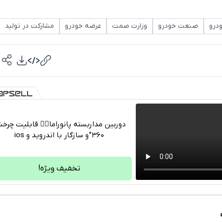
ودرو
صنعت خودرو
وزارت صمت
عرضه خودرو
مشارکت در تولید
دوربین مداربسته پانوراما👈🏻 قابلیت چر
360°و سازگار با اندروید و ios
تلگرام
واتساپ
تخفیف ویژه!
فیسبوک
ایکس