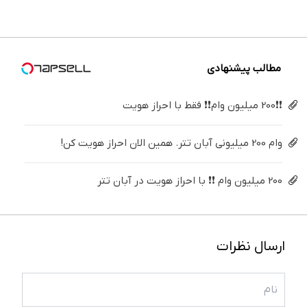
برگردون
درمنزل
تزریق،
پک
فقط ۲۵
(40%off)
درمانش
بدون
سفید
میلیون !
کن
جراحی!
کننده
(پرسش‌نامه)
خانگی
مطالب پیشنهادی
❗❗200 میلیون وام❗❗ فقط با احراز هویت
وام 200 میلیونی آبان تتر. همین الان احراز هویت کن!
200 میلیون وام ❗❗ با احراز هویت در آبان تتر
ارسال نظرات