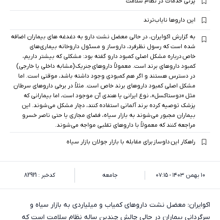
پرتی خدمات در نظام سلامت
این داروها نایاب‌ترند
به گزارش اکوایران، در حالی معضل نشت دارو به دغدغه های بیماران اضافه
شده است که رسول نظرفرد، داروساز و مسئول داروخانه بیماری‌های
خاص درباره مشکل اصلی کمبود دارو گفته بود: مشکلی که بیشتر داریم،
کمبود داروهای برند است. معمولاً داروهای جنریک (مشابه داخلی یا خارجی)
در دسترس هستند و اگر هم کمبودی وجود داشته باشد، موقتی است. اما
مشکل اصلی کمبود داروهای برند خاص است. مثلاً در برخی داروهای سرطان
مثل «دوستاکسل»، نوع ایرانی یا هندی آن موجود است، اما بیمارانی که
پزشک توصیه کرده برند آلمانی استفاده کنند، دچار مشکل می‌شوند. این
بیماران مجبور می‌شوند به بازار سیاه، فضای مجازی یا حتی ناصر خسرو
مراجعه کنند که معمولاً با داروهای تقلبی مواجه می‌شوند.
راهکار این داوساز برای مقابله با بازار جولان بازار سیاه
۱۰ بهمن ۱۴۰۳ - ۰۷:۱۵
جامعه
کدخبر : 82921
اکوایران: معضل نشت داروهای کمیاب و میلیاردی به بازار سیاه و
سرگردانی بیماران در حالی چالش چندین ساله نظام سلامت است که