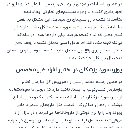
در همین راستا، اخیرا مهدی پیرصالحی، رییس سازمان غذا و دارو در
اظهارنظری گفت:« با وجود سیستم‌های نظارتی ایجادشده،
متأسفانه نشت دارو همچنان رخ می‌دهد، این مشکل به نقص
سامانه تی‌تک مربوط نمی‌شود.» وی عمده مشکل نشت داروها را
نسخ جعلی خواند و گفت: هرچند برخی داروها هنوز در سامانه
تی‌تک ثبت نشده‌اند، اما عامل اصلی مشکل نشت داروها، نسخ
جعلی است و برای رفع این مشکل، باید به ‌سمت رسمی‌کردن امضای
دیجیتال پزشکان حرکت کنیم.»
یوزرپسورد پزشکان در اختیار افراد غیرمتخصص
در همین زمینه، محمد رییس زاده، رییس کل سازمان نظام
پزشکی در گفت‌وگویی با ایسنا، تاکید دارد که «برخی با سوءاستفاده
از یوزرپسورد پزشکان در سامانه نسخه الکترونیک و بدون اطلاع
پزشک، داروهای حیاتی گران‌قیمت مثل داروهای شیمی‌درمانی،
پیوند و... را با نرخ دولتی از داروخانه‌ها می‌گیرند و در بازار آزاد
می‌فروشند.» به نقل از ایسنا، او با بیان اینکه این موضوع در شرایط
برخی کمبودهای دارویی، هم مردم را دچار مشکل می‌کند و هم