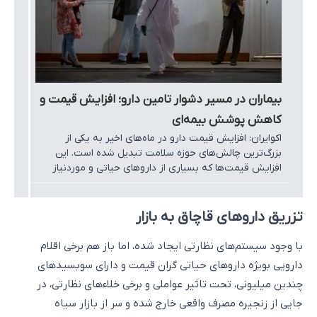
بیماران در مسیر دشوار تامین دارو؛ افزایش قیمت و
کاهش پوشش بیمه‌ای
اکوایران: افزایش قیمت دارو در ماه‌های اخیر به یکی از
بزرگ‌ترین چالش‌های حوزه سلامت تبدیل شده است. این
افزایش قیمت‌ها که بسیاری از داروهای حیاتی و موردنیاز
بیماران مزمن را شامل می‌شود، فشار شدیدی به اقشار
آسیب‌پذیر وارد کرده و دسترسی آنان به خدمات درمانی را
محدود کرده است. در حالی که بیمه‌ها نیز به دلیل ناترازی
تزریق داروهای قاچاق به بازار
منابع، از جبران این هزینه‌ها ناتوان‌اند، بیماران بیش از پیش
در معرض آسیب‌های مالی و جانی قرار گرفته‌اند.
با وجود سیستم‌های نظارتی ایجاد شده، اما باز هم برخی اقلام
دارویی بویژه داروهای حیاتی گران قیمت و دارای سوبسیدهای
چندین میلیونی، تحت تاثیر عواملی و برخی خلاء‌های نظارتی، در
جایی از زنجیره مصرف واقعی خارج شده و سر از بازار سیاه