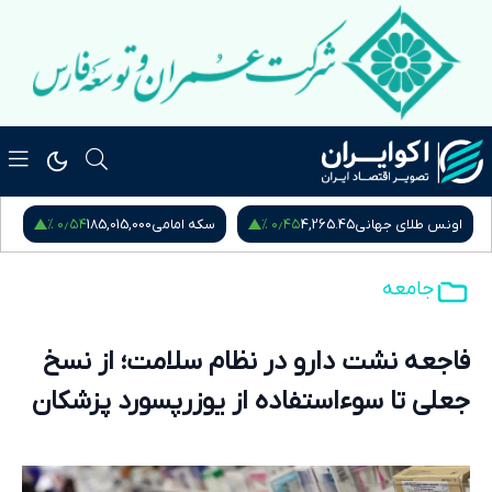
۰٫۵۴ %
۰٫۴۵ %
اونس طلای جهانی
4,265.45
سکه امامی
185,015,000
س
جامعه
فاجعه نشت دارو در نظام سلامت؛ از نسخ
جعلی تا سوءاستفاده از یوزرپسورد پزشکان