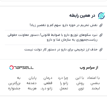
واتساپ
فیسبوک
در همین رابطه
ایکس
نقش تحریم در حوزه دارو: سهمِ کم و تقصیرِ زیاد!
نبرد سکوهای توزیع دارو با ضوابط قانونی/ دستور معاونت حقوقی
ریاست‌جمهوری به سازمان غذا و دارو
حذف ارز ترجیحی برای دارو در دستور کار دولت نیست
از سراسر وب
با اعتماد
با این
چرا درد
درمان
پایان
به
بنفس
روش
زانو را
قطعی
دغدغه
بزرگترین
لبخند
توی
تحمل
زانو درد،
هزینه
جشنواره
بزن (ژل
خونه،سفیدی
می‌کنی؟
بدون
های
ایمپلنت
سفیدکننده
و زیبایی
خیلی
دارو،
دندان
تهران سر
دندان40%تخفیف)
دندوناتو
ساده
بدون
پزشکی با
بزنید ! |