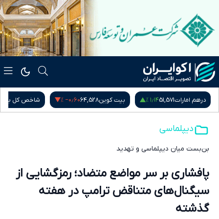
‎−۰٫۶۰ %
۱٫۱۴ %
درهم امارات
51,571
بیت کوین
64,528
شاخص کل بور
دیپلماسی
بن‌بست میان دیپلماسی و تهدید
پافشاری بر سر مواضع متضاد؛ رمزگشایی از
سیگنال‌های متناقض ترامپ در هفته
گذشته