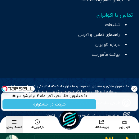
آرشیو تمام پادکست ها
تماس با اکوایران
تبلیغات
راهنمای تماس و آدرس
درباره اکوایران
بیانیه مأموریت
کلیه حقوق مادی و معنوی محفوظ و متعلق به شبکه اینترنتی اکوایران می‌باشد و
استفاده از مطالب تنها با ذکر منبع و لینک مستقیم بلامانع است.
10 میلیون طلا بخر، آخر ماه 2 برابرشو ببر🔥
طراحی سایت خبری و خبرگزاری آسام
شرکت در جشنواره
بهینه سازی و سئو؛ گروه رسانه ای دنیای اقتصاد
پربیننده‌ها
تازه‌ترین‌ها
دسته بندی
تلویزیون
طراحی گرافیک و پیاده سازی؛ برآیند تجربه