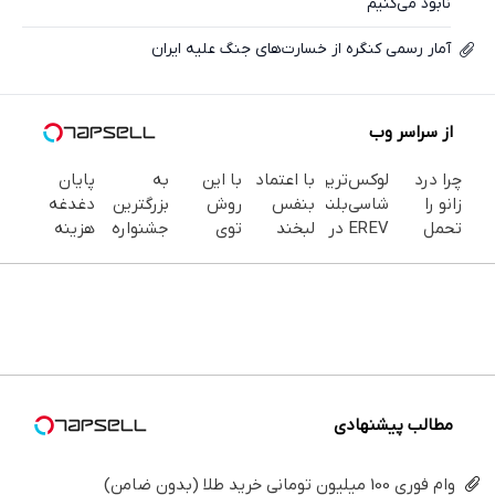
نابود می‌کنیم
آمار رسمی کنگره از خسارت‌های جنگ علیه ایران
از سراسر وب
چرا درد
لوکس‌ترین
با اعتماد
با این
به
پایان
زانو را
شاسی‌بلند
بنفس
روش
بزرگترین
دغدغه
تحمل
EREV در
لبخند
توی
جشنواره
هزینه
می‌کنی؟
ایران،
بزن (ژل
خونه،سفیدی
ایمپلنت
های
خیلی
توسط
سفیدکننده
و زیبایی
تهران سر
دندان
ساده
نیکا
دندان40%تخفیف)
دندوناتو
بزنید ! |
پزشکی با
درمنزل
موتور
برگردون
فقط ۲۵
پک
درمانش
رونمایی
(40%off)
میلیون !
سفید
کن
شد!
کننده
خانگی
مطالب پیشنهادی
وام فوری 100 میلیون تومانی خرید طلا (بدون ضامن)