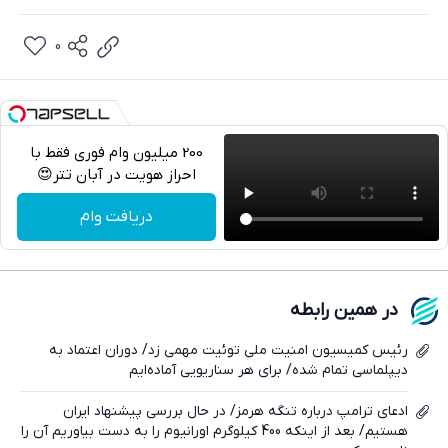
0
200 میلیون وام فوری فقط با
احراز هویت در آبان تتر😍
تلگرام
دریافت وام
واتساپ
فیسبوک
در همین رابطه
ایکس
رئیس کمیسیون امنیت ملی توئیت مهمی زد/ دوران اعتماد به
دیپلماسی تمام شده/ برای هر سناریویی آماده‌ایم
ادعای ترامپ درباره تنگه هرمز/ در حال بررسی پیشنهاد ایران
هستیم/ بعد از اینکه 400 کیلوگرم اورانیوم را به دست بیاوریم آن را