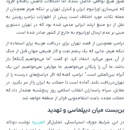
هنوز هیچ توافقی حاصل نشده، اما اختلافات کاهش یافته و افزود
که غنی‌سازی اورانیوم ایران و کنترل تهران بر تنگه هرمز همچنان از
جمله نکات مورد اختلاف است. پیش از اظهارات ترامپ رویترز به
نقل از دو منبع ارشد ایرانی مدعی شده بود که در تهران دستوری
مبنی بر عدم ارسال اورانیوم به خارج از کشور صادر شده است.
ترامپ همچنین از قصد تهران برای دریافت هزینه برای استفاده از
تنگه هرمز، جایی که یک پنجم نفت و گاز طبیعی جهان قبل از جنگ
از آن عبور می‌کرد، انتقاد کرد. او گفت: "ما می‌خواهیم [تنگه] باز
باشد، ما آن را رایگان می‌خواهیم. ما عوارض نمی‌خواهیم. این یک
آبراه بین‌المللی است." ترامپ گفته که اگر «پاسخ‌های درست» را از
تهران دریافت نکند، آماده است تا حملات به ایران را از سر بگیرد. در
مقابل، سپاه پاسداران انقلاب اسلامی روز پنج‌شنبه هشدار داد که
حملات مجدد باعث انتقام‌جویی فراتر از منطقه خواهد شد.
بن‌بست میان دیپلماسی و تهدید
در این شرایط، جوزف استپانسکی، تحلیل‌گر
الجزیره
نوشت، دونالد
ترامپ در بن‌بست جنگ ایران بین دیپلماسی و تهدید در نوسان