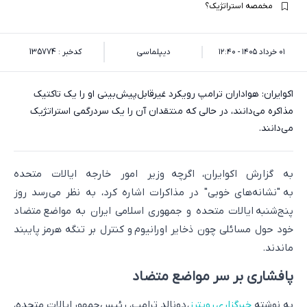
مخمصه استراتژیک؟
۰۱ خرداد ۱۴۰۵ - ۱۲:۴۰
دیپلماسی
کدخبر : 135774
اکوایران: هواداران ترامپ رویکرد غیرقابل‌پیش‌بینی او را یک تاکتیک
مذاکره می‌دانند، در حالی که منتقدان آن را یک سردرگمی استراتژیک
می‌دانند.
به گزارش اکوایران، اگرچه وزیر امور خارجه ایالات متحده
به "نشانه‌های خوبی" در مذاکرات اشاره کرد، به نظر می‌رسد روز
پنج‌شنبه ایالات متحده و جمهوری اسلامی ایران به مواضع متضاد
خود حول مسائلی چون ذخایر اورانیوم و کنترل بر تنگه هرمز پایبند
ماندند.
پافشاری بر سر مواضع متضاد
به نوشته
خبرگزاری رویترز
، دونالد ترامپ، رئیس‌جمهور ایالات متحده،