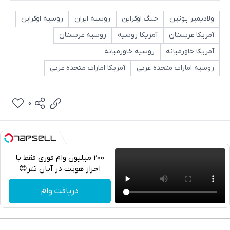
ولادیمیر پوتین
جنگ اوکراین
روسیه ایران
روسیه اوکراین
آمریکا عربستان
آمریکا روسیه
روسیه عربستان
آمریکا خاورمیانه
روسیه خاورمیانه
روسیه امارات متحده عربی
آمریکا امارات متحده عربی
0
200 میلیون وام فوری فقط با
احراز هویت در آبان تتر😍
تلگرام
دریافت وام
واتساپ
فیسبوک