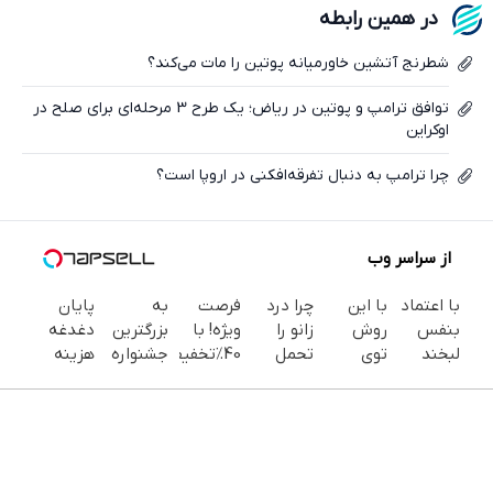
در همین رابطه
ایکس
شطرنج آتشین خاورمیانه پوتین را مات می‌کند؟
توافق ترامپ و پوتین در ریاض؛ یک طرح 3 مرحله‌ای برای صلح در
اوکراین
چرا ترامپ به دنبال تفرقه‌افکنی در اروپا است؟
از سراسر وب
با اعتماد
با این
چرا درد
فرصت
به
پایان
بنفس
روش
زانو را
ویژه! با
بزرگترین
دغدغه
لبخند
توی
تحمل
40٪تخفیف
جشنواره
هزینه
بزن (ژل
خونه،سفیدی
می‌کنی؟
دندوناتو
ایمپلنت
های
سفیدکننده
و زیبایی
خیلی
در حد
تهران سر
دندان
دندان40%تخفیف)
دندوناتو
ساده
کامپوزیت
بزنید ! |
پزشکی با
برگردون
درمنزل
سفید کن
فقط ۲۵
پک
(40%off)
درمانش
میلیون !
سفید