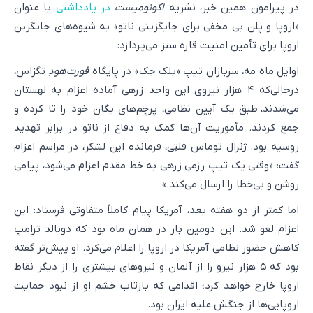
در پیرامون همین خبر، نشریه
اکونومیست
در یادداشتی
با عنوان
«اروپا و پلن بی مخفی برای جایگزینی ناتو» به شیوه‌های جایگزین
اروپا برای تأمین امنیت قاره سبز می‌پردازد:
اوایل ماه مه، سربازان تیپ «بلک جک» در پایگاه
فورت‌هودِ
تگزاس،
درحالی‌که ۴ هزار نیروی این واحد زرهی آماده اعزام به لهستان
می‌شدند، طبق یک آیین نظامی، پرچم‌های یگان خود را تا کرده و
جمع کردند. مأموریت آن‌ها کمک به دفاع از ناتو در برابر تهدید
روسیه بود. ژنرال توماس فلتِی، فرمانده این لشکر، در مراسم اعزام
گفت: «وقتی یک تیپ رزمی زرهی به خط مقدم اعزام می‌شود، پیامی
روشن و بی‌خطا را ارسال می‌کند.»
اما کمتر از دو هفته بعد، آمریکا پیام کاملاً متفاوتی فرستاد: این
اعزام لغو شد. این دومین بار در همان ماه بود که دونالد ترامپ
کاهش حضور نظامی آمریکا در اروپا را اعلام می‌کرد. او پیش‌تر گفته
بود که ۵ هزار نیرو را از آلمان و نیروهای بیشتری را از دیگر نقاط
اروپا خارج خواهد کرد؛ اقدامی که بازتاب خشم او از نبود حمایت
اروپایی‌ها از جنگش علیه ایران بود.