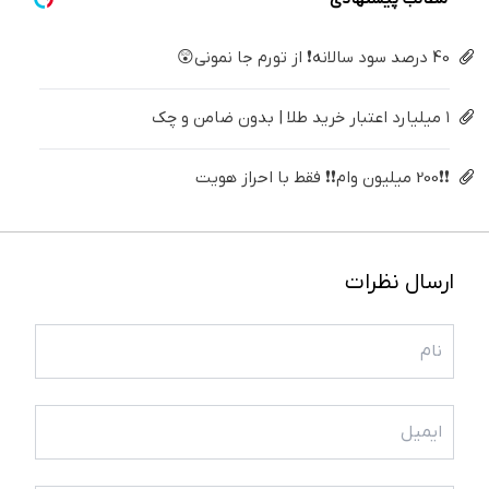
40 درصد سود سالانه❗ از تورم جا نمونی😲
۱ میلیارد اعتبار خرید طلا | بدون ضامن و چک
❗❗200 میلیون وام❗❗ فقط با احراز هویت
ارسال نظرات