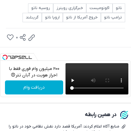
ناتو
اکونومیست
خبرگزاری رویترز
روسیه ناتو
ترامپ ناتو
خروج آمریکا از ناتو
اروپا ناتو
گرینلند
0
200 میلیون وام فوری فقط با
احراز هویت در آبان تتر😍
تلگرام
دریافت وام
واتساپ
فیسبوک
در همین رابطه
ایکس
منابع آگاه اعلام کردند: آمریکا قصد دارد نقش نظامی خود در ناتو را