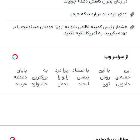
در زمان بحران کاهش دهد+ جزئیات
ادعای تازه ناتو درباره تنگه هرمز
هشدار رئیس کمیته نظامی ناتو به اروپا؛ خودتان مسئولیت را بر
عهده بگیرید، به آمریکا تکیه نکنید
از سراسر وب
این
با این
با اعتماد
چرا درد
به
پایان
جعبه ی
روش
بنفس
زانو را
بزرگترین
دغدغه
جادویی
توی
لبخند
تحمل
جشنواره
هزینه
خنده رو
خونه،سفیدی
بزن (ژل
می‌کنی؟
ایمپلنت
های
رو لبات
و زیبایی
سفیدکننده
خیلی
تهران سر
دندان
حک
دندوناتو
دندان40%تخفیف)
ساده
بزنید ! |
پزشکی با
میکنه
برگردون
درمنزل
فقط ۲۵
پک
خرید40%تخفیف
(40%off)
درمانش
میلیون !
سفید
کن
کننده
خانگی
مطالب پیشنهادی