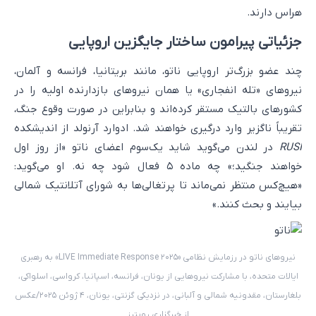
هراس دارند.
جزئیاتی پیرامون ساختار جایگزین اروپایی
چند عضو بزرگ‌تر اروپایی ناتو، مانند بریتانیا، فرانسه و آلمان،
نیروهای «تله انفجاری» یا همان نیروهای بازدارنده اولیه را در
کشورهای بالتیک مستقر کرده‌اند و بنابراین در صورت وقوع جنگ،
تقریباً ناگزیر وارد درگیری خواهند شد. ادوارد آرنولد از اندیشکده
RUSI
در لندن می‌گوید شاید یک‌سوم اعضای ناتو «از روز اول
خواهند جنگید؛» چه ماده ۵ فعال شود چه نه. او می‌گوید:
«هیچ‌کس منتظر نمی‌ماند تا پرتغالی‌ها به شورای آتلانتیک شمالی
بیایند و بحث کنند.»
نیروهای ناتو در رزمایش نظامی «LIVE Immediate Response ۲۰۲۵» به رهبری
ایالات متحده، با مشارکت نیروهایی از یونان، فرانسه، اسپانیا، کرواسی، اسلواکی،
بلغارستان، مقدونیه شمالی و آلبانی، در نزدیکی گزنتی، یونان، ۴ ژوئن ۲۰۲۵/عکس
از خبرگزاری رویترز