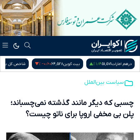
‎−۰٫۶۰ %
۱٫۱۴ %
درهم امارات
51,571
بیت کوین
64,528
شاخص کل بور
سیاست بین‌الملل
چسبی که دیگر مانند گذشته نمی‌چسباند؛
پلن بی مخفی اروپا برای ناتو چیست؟