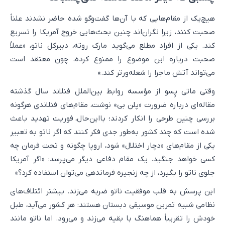
هیچ‌یک از مقام‌هایی که با آن‌ها گفت‌وگو شده حاضر نشدند علناً
صحبت کنند، زیرا نگران‌اند چنین بحث‌هایی خروج آمریکا را تسریع
کند. یکی از افراد مطلع می‌گوید مارک روته، دبیرکل ناتو، «عملاً
صحبت درباره این موضوع را ممنوع کرده، چون معتقد است
می‌تواند آتش ماجرا را شعله‌ورتر کند.»
وقتی ماتی پِسو از مؤسسه روابط بین‌الملل فنلاند سال گذشته
مقاله‌ای درباره ضرورت «پلن بی» نوشت، مقام‌های فنلاندی هرگونه
بررسی چنین طرحی را انکار کردند؛ بااین‌حال، فوریت تهدید باعث
شده است که چند کشور به‌طور جدی فکر کنند که اگر ناتو به تعبیر
یکی از مقام‌های «دچار اختلال» شود، اروپا چگونه و تحت فرمان چه
کسی خواهد جنگید. یک مقام دفاعی دیگر می‌پرسد: «اگر آمریکا
جلوی ناتو را بگیرد، از چه زنجیره فرماندهی می‌توان استفاده کرد؟»
این پرسش به قلب موفقیت ناتو ضربه می‌زند. بیشتر ائتلاف‌های
نظامی شبیه تمرین موسیقی دبستان هستند: هر کشور می‌آید، طبل
خودش را تقریباً هماهنگ با بقیه می‌زند و می‌رود. اما ناتو مانند