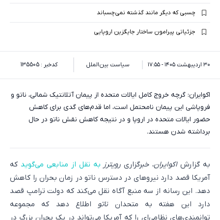
چسبی که دیگر مانند گذشته نمی‌چسباند
جزئیاتی پیرامون ساختار جایگزین اروپایی
۳۰ اردیبهشت ۱۴۰۵ - ۱۷:۵۵
سیاست بین‌الملل
کدخبر : 135505
اکوایران: گرچه خروج کامل ایالات متحده از پیمان آتلانتیک شمالی، ناتو و
فروپاشی این پیمان نامحتمل است، اما قدم‌های گدی برای کاهش
حضور ایالات متحده در اروپا و در نتیجه کاهش نقش ناتو در حال
برداشته شدن هستند.
به گزارش
اکوایران
، خبرگزاری
رویترز
به نقل از منابعی می‌گوید
که
آمریکا قصد دارد نیروهای در دسترس ناتو در زمان بحران را کاهش
دهد. این رسانه از سه منبع آگاه نقل می‌کند که دولت ترامپ قصد
دارد این هفته به متحدان
ناتو
اطلاع دهد که مجموعه
توانمندی‌های نظامی‌ای را که آمریکا می‌تواند در یک بحران بزرگ در