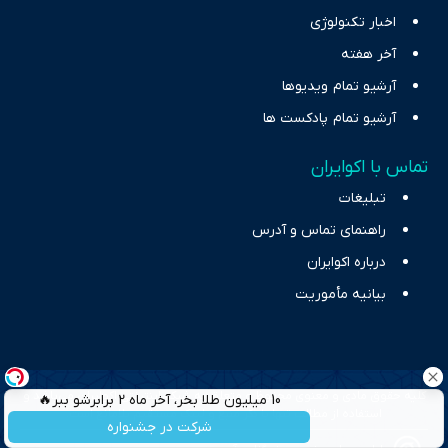
اخبار تکنولوژی
آخر هفته
آرشیو تمام ویدیوها
آرشیو تمام پادکست ها
تماس با اکوایران
تبلیغات
راهنمای تماس و آدرس
درباره اکوایران
بیانیه مأموریت
کلیه حقوق مادی و معنوی محفوظ و متعلق به شبکه اینترنتی اکوایران می‌باشد و
10 میلیون طلا بخر، آخر ماه 2 برابرشو ببر🔥
استفاده از مطالب تنها با ذکر منبع و لینک مستقیم بلامانع است.
شرکت در جشنواره