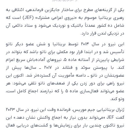
یکی از گزینه‌های مطرح برای ساختار جایگزین فرماندهی، ائتلافی به
رهبری بریتانیا موسوم به «نیروی اعزامی مشترک» (JEF) است که
شامل ده کشور عمدتاً بالتیک و نوردیک می‌شود و ستاد دائمی آن
در نزدیکی لندن قرار دارد.
این نیرو در سال ۲۰۱۴ توسط بریتانیا و شش عضو دیگر ناتو
تأسیس شد و در ابتدا قرار بود مکملی برای ناتو باشد که بتواند در
شرایطی پایین‌تر از آستانه ماده ۵، نیروهای آماده‌باش سریع اعزام
کند. با پیوستن سوئد و فنلاند در ۲۰۱۷ ــ سال‌ها پیش از
عضویتشان در ناتو ــ دامنه مأموریت آن گسترده‌تر شد. اکنون این
نیرو راهی برای دور زدن یکی از ضعف‌های ناتو تلقی می‌شود: هر
عضو می‌تواند فعال‌سازی ماده ۵ را که نیازمند اجماع کامل است،
وتو کند.
ژنرال بریتانیایی جیم موریس، فرمانده وقت این نیرو، در سال ۲۰۲۳
گفت JEF «می‌تواند بدون نیاز به اجماع واکنش نشان دهد.» این
نیرو تاکنون چندین بار برای رزمایش‌ها و گشت‌های دریایی فعال