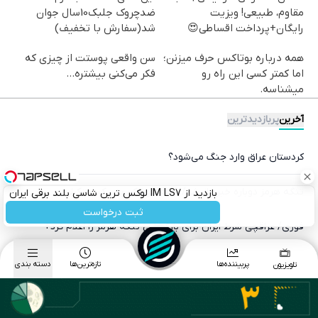
مقاوم، طبیعی! ویزیت
ضدچروک جلبک10سال جوان
رایگان+پرداخت اقساطی😍
شد(سفارش با تخفیف)
همه درباره بوتاکس حرف میزنن؛
سن واقعی پوستت از چیزی که
اما کمتر کسی این راه رو
فکر می‌کنی بیشتره...
میشناسه.
آخرین
پربازدیدترین
کردستان عراق وارد جنگ می‌شود؟
تنگه هرمز دوباره خبرساز شد/حمله موشکی به یک نفتکش
بازدید از IM LS7 لوکس ترین شاسی بلند برقی ایران
در باشگاه انقلاب
ثبت درخواست
فوری/ عراقچی شرط ایران برای بازگشایی تنگه هرمز را اعلام کرد+
جزئیات
پربیننده‌ها
تازه‌ترین‌ها
دسته بندی
تلویزیون
قیمت لبنیات سر به فلک کشید
ناکامی تکرارشونده دولت در فروش اوراق