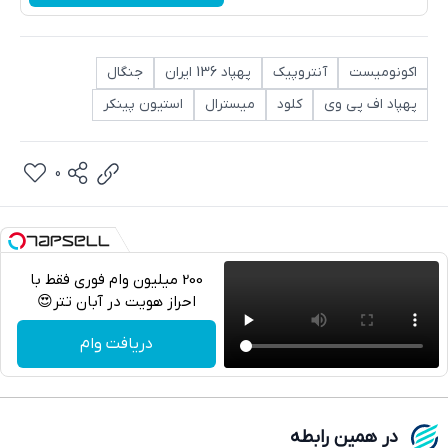
اکونومیست
آنتروپیک
پهپاد 136 ایران
جنگال
پهپاد اف پی وی
کلود
میسترال
استیون پینکر
0
200 میلیون وام فوری فقط با
احراز هویت در آبان تتر😍
تلگرام
دریافت وام
واتساپ
فیسبوک
در همین رابطه