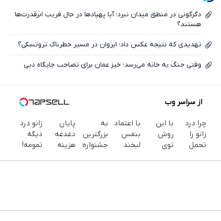
ایکس
دگرگونی در منطق میدان نبرد؛ آیا پهپادها در حال فریب‌ ابرقدرت‌ها
هستند؟
تهدیدی که نتیجه عکس داد؛ ایروان در مسیر خطرناک تروتسکی؟
وقتی جنگ به خانه می‌رسد؛ خیز عمان برای تصاحب جایگاه دبی
از سراسر وب
چرا درد
با این
با اعتماد
به
پایان
زانو درد
زانو را
روش
بنفس
بزرگترین
دغدغه
دیگه
تحمل
توی
لبخند
جشنواره
هزینه
تمومه!
می‌کنی؟
خونه،سفیدی
بزن (ژل
ایمپلنت
های
در خانه
خیلی
و زیبایی
سفیدکننده
تهران
دندان
درمانش
ساده
دندوناتو
دندان40%تخفیف)
خوش
پزشکی با
کن ◀
درمنزل
برگردون
اومدید! |
پک
پرسش‌نامه
درمانش
(40%off)
فقط ۲۵
سفید
▶
کن
میلیون !
کننده