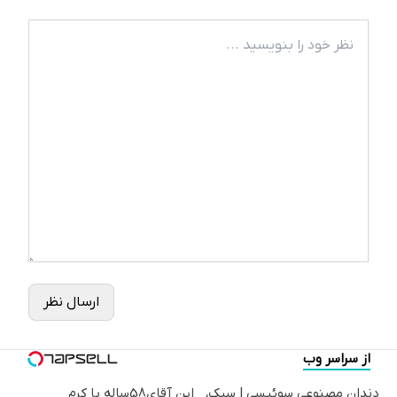
ارسال نظر
از سراسر وب
دندان مصنوعی سوئیسی | سبک،
این آقای58ساله با کرم