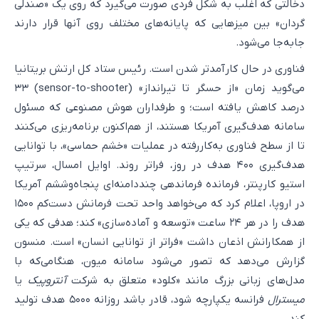
دخالتی که اغلب به شکل فردی صورت می‌گیرد که روی یک «صندلی
گردان» بین میزهایی که پایانه‌های مختلف روی آنها قرار دارند
جابه‌جا می‌شود.
فناوری در حال کارآمدتر شدن است. رئیس ستاد کل ارتش بریتانیا
می‌گوید زمان «از حسگر تا تیرانداز» (sensor-to-shooter) ۳۳
درصد کاهش یافته است؛ و طرفداران هوش مصنوعی که مسئول
سامانه هدف‌گیری آمریکا هستند، از هم‌اکنون برنامه‌ریزی می‌کنند
تا از سطح فناوری به‌کاررفته در عملیات «خشم حماسی»، با توانایی
هدف‌گیری ۴۰۰ هدف در روز، فراتر روند. اوایل امسال، سرتیپ
استیو کارپنتر، فرمانده فرماندهی چنددامنه‌ای پنجاه‌وششم آمریکا
در اروپا، اعلام کرد که می‌خواهد واحد تحت فرمانش دست‌کم ۱۵۰۰
هدف را در هر ۲۴ ساعت «توسعه و آماده‌سازی» کند؛ هدفی که یکی
از همکارانش اذعان داشت «فراتر از توانایی انسان» است. منسون
گزارش می‌دهد که تصور می‌شود سامانه میون، هنگامی‌که با
مدل‌های زبانی بزرگ مانند «کلود» متعلق به شرکت
آنتروپیک
یا
میسترال
فرانسه یکپارچه شود، قادر باشد روزانه ۵۰۰۰ هدف تولید