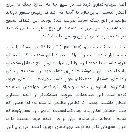
آنها سرمایه‌گذاری کرده‌اند، در هیچ جا به اندازه جنگ با ایران
آشکار نیست. بااین‌حال، تا آنجا که اهداف رئیس‌جمهور دونالد
ترامپ در این جنگ اساساً تعریف شده بودند، این اهداف محقق
نشده‌اند. به نظر نمی‌رسد ادامه همان نوع عملیات نظامی گذشته
بتواند تغییر چندانی در این وضعیت ایجاد کند.
عملیات «خشم حماسی» (Epic Fury) آمریکا ۱۳ هزار هدف را مورد
حمله قرار داده است و اسرائیل نیز هزاران هدف دیگر را به آن
افزوده است. با وجود این، توانایی ایران برای پاسخ متقابل همچنان
پابرجاست. ایران از موشک‌ها و پهپادهای خود برای هدف قرار دادن
رادارهای هشدار زودهنگام، هواپیماها، پهپادها، باندهای فرود،
پادگان‌ها، انبارهای سوخت و مراکز فرماندهی مهاجمان استفاده
کرده است. این ضدحملات، هرچند چشمگیرتر از آنچه بسیاری
انتظار داشتند بودند، اثر نظامی عظیمی نداشته‌اند؛ اما همین که
چنین حملاتی امکان‌پذیر بوده‌اند، اهمیت زیادی دارد؛ همان‌گونه که
سایه زرادخانه باقی‌مانده ایران بر فراز تنگه هرمز اهمیت دارد.
ایران همچنان قادر به تولید پهپادهای دوربرد است. افزون بر این،