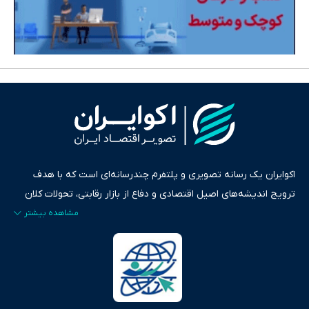
اکوایران یک رسانه تصویری و پلتفرم چندرسانه‌ای است که با هدف
ترویج اندیشه‌های اصیل اقتصادی و دفاع از بازار رقابتی، تحولات کلان
ایران و جهان را در قالب‌های ویدیو، پادکست، متن و گزارش‌های تحلیلی
پایش می‌کند. این رسانه به عنوان منبعی دقیق و قابل اعتماد، فراتر از
اطلاع‌رسانی صرف، به تبیین سیاست‌ها و کارکردهای بازارهای مالی،
سرمایه‌گذاری، تجارت و حوزه‌های نوظهور می‌پردازد. اکوایران با پایبندی
به اصول «انصاف، امانت و صداقت»، بستری برای انعکاس آراء متنوع