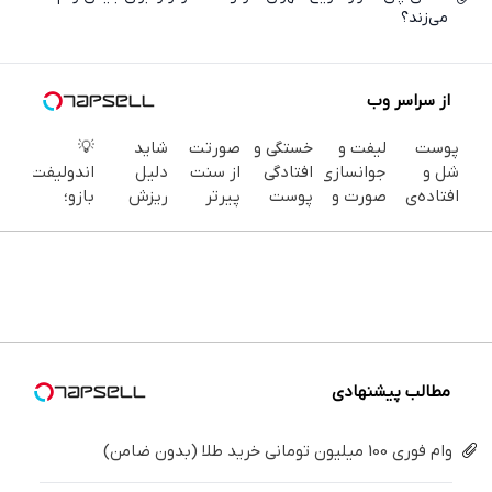
می‌زند؟
از سراسر وب
پوست
لیفت و
خستگی و
صورتت
شاید
💡
شل و
جوانسازی
افتادگی
از سنت
دلیل
اندولیفت
افتاده‌ی
صورت و
پوست
پیرتر
ریزش
بازو؛
صورتت
غبغب
صورتت
نشونت
موهات
لیفت
رو با
بدون
رو تو یک
میده؟
اصلاً
بدون
اندولیفت
جراحی و
جلسه
اندولیفت
چیزی
جراحی با
جوونش
دوران
درست
برش
نباشه که
لیزر در
کن 💟
نقاهت
کن ✅
می‌گردونه
فکر
یک
✨
🔰
میکنی.
جلسه
مطالب پیشنهادی
وام فوری 100 میلیون تومانی خرید طلا (بدون ضامن)