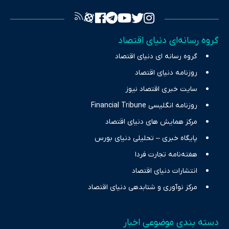
فراهم کرده و می‌کوشد با تفکیک حقایق مستند از ادعاهای بی‌اساس،
تصویری شفاف از واقعیت‌های اقتصادی ارائه دهد. ما در اکوایران با
تمرکز بر منافع اقتصاد رقابتی و آزادی انتخاب، راهکارهای چیرگی بر
گروه رسانه‌ای دنیای اقتصاد
چالش‌های فقر و بیکاری را جست‌وجو کرده و در کنار تحلیل آمارها،
گروه رسانه ای دنیای اقتصاد
نیازهای خبری مخاطبان در حوزه‌های اثرگذار بر اقتصاد را با رویکردی
حرفه‌ای و روزآمد پوشش می‌دهیم.
روزنامه دنیای اقتصاد
سایت خبری اقتصاد نیوز
روزنامه انگلیسی Financial Tribune
مرکز همایش های دنیای اقتصاد
پایگاه خبری – تحلیلی دنیای بورس
هفته‌نامه تجارت فردا
انتشارات دنیای اقتصاد
مرکز نوآوری و شتابدهی دنیای اقتصاد
دسته بندی موضوعی اخبار