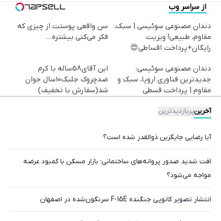
از سراسر وب
دندان مصنوعی سوئیسی | سبک،
سن واقعی پوستت از چیزی که
مقاوم، طبیعی! ویزیت
فکر می‌کنی بیشتره...
رایگان+پرداخت اقساطی😍
دندان مصنوعی سوئیسی:
این آقای58ساله با کرم
جدیدترین فناوری اروپا، سبک و
ضدچروک جلبک10سال جوان
مقاوم | پرداخت قسطی
شد(سفارش با تخفیف)
آخرین
پربازدیدترین
آیا رضایی جایگزین ذوالقدر شده است؟
افت شدید صدور پروانه‌های ساختمانی؛ بازار مسکن با کمبود عرضه
مواجه می‌شود؟
انتشار تصویر کانوپی جنگنده F-15E سرنگون‌شده در اصفهان