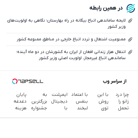
فیسبوک
در همین رابطه
ایکس
لایحه ساماندهی اتباع بیگانه در راه بهارستان؛ نگاهی به اولویت‌های
وزیر کشور
ممنوعیت اشتغال و تردد اتباع خارجی در مناطق ممنوعه کشور
انتقال هزار زندانی افغان از ایران به کشورشان در دو ماه آینده؛
ساماندهی اتباع غیرمجاز، اولویت اصلی وزیر کشور
از سراسر وب
چرا درد
با این
با اعتماد
ایمپلنت
به
پایان
زانو را
روش
بنفس
دیجیتال
بزرگترین
دغدغه
تحمل
توی
لبخند
با
جشنواره
هزینه
می‌کنی؟
خونه،سفیدی
بزن (ژل
قالب‌گیری
ایمپلنت
های
خیلی
و زیبایی
سفیدکننده
دیجیتال
تهران سر
دندان
ساده
دندوناتو
دندان40%تخفیف)
| مشاوره
بزنید ! |
پزشکی با
درمنزل
برگردون
رایگان
فقط ۲۵
پک