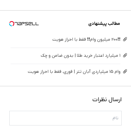
درمانش
(40%off)
میلیون !
سفید
کن
کننده
خانگی
مطالب پیشنهادی
❗❗200 میلیون وام❗❗ فقط با احراز هویت
۱ میلیارد اعتبار خرید طلا | بدون ضامن و چک
وام 15 میلیاردی آبان تتر | فوری، فقط با احراز هویت
ارسال نظرات