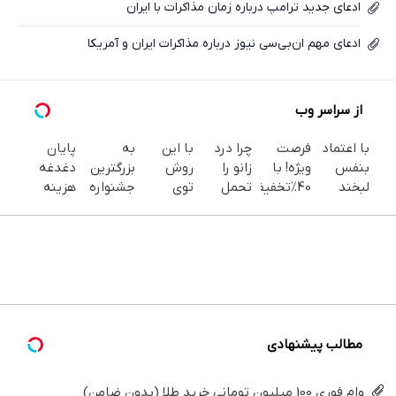
ادعای جدید ترامپ درباره زمان مذاکرات با ایران
ادعای مهم ان‌بی‌سی نیوز درباره مذاکرات ایران و آمریکا
از سراسر وب
با اعتماد
فرصت
چرا درد
با این
به
پایان
بنفس
ویژه! با
زانو را
روش
بزرگترین
دغدغه
لبخند
40٪تخفیف
تحمل
توی
جشنواره
هزینه
بزن (ژل
دندوناتو
می‌کنی؟
خونه،سفیدی
ایمپلنت
های
سفیدکننده
در حد
خیلی
و زیبایی
تهران سر
دندان
دندان40%تخفیف)
کامپوزیت
ساده
دندوناتو
بزنید ! |
پزشکی با
سفید کن
درمنزل
برگردون
فقط ۲۵
پک
درمانش
(40%off)
میلیون !
سفید
کن
کننده
خانگی
مطالب پیشنهادی
وام فوری 100 میلیون تومانی خرید طلا (بدون ضامن)