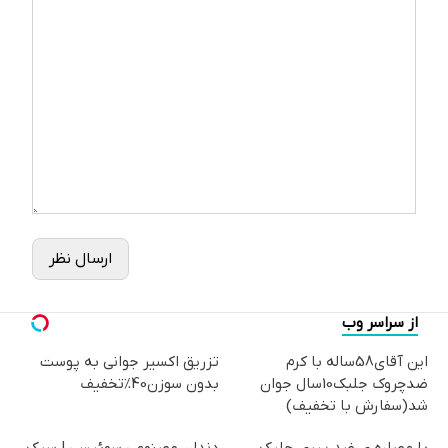
ارسال نظر
از سراسر وب
این آقای58ساله با کرم
تزریق اکسیر جوانی به پوست
ضدچروک جلبک10سال جوان
بدون سوزن40%تخفیف
شد(سفارش با تخفیف)
با عصاره ی ضد پیری جلبک
دندان مصنوعی سوئیسی | سبک،