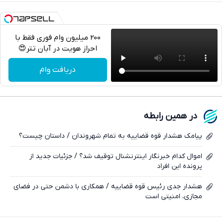
200 میلیون وام فوری فقط با
احراز هویت در آبان تتر😍
تلگرام
دریافت وام
واتساپ
فیسبوک
در همین رابطه
ایکس
پیامک هشدار قوه قضاییه به تمام شهروندان / داستان چیست؟
اموال کدام خبرنگار اینترنشنال توقیف شد؟ / جزئیات جدید از
پرونده این افراد
هشدار جدی رئیس قوه قضاییه / همکاری با دشمن حتی در فضای
مجازی، امنیتی است