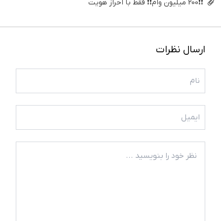
❗❗200 میلیون وام❗❗ فقط با احراز هویت
ارسال نظرات