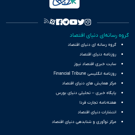
به اصول «انصاف، امانت و صداقت»، بستری برای انعکاس آراء متنوع
فراهم کرده و می‌کوشد با تفکیک حقایق مستند از ادعاهای بی‌اساس،
تصویری شفاف از واقعیت‌های اقتصادی ارائه دهد. ما در اکوایران با
تمرکز بر منافع اقتصاد رقابتی و آزادی انتخاب، راهکارهای چیرگی بر
گروه رسانه‌ای دنیای اقتصاد
چالش‌های فقر و بیکاری را جست‌وجو کرده و در کنار تحلیل آمارها،
گروه رسانه ای دنیای اقتصاد
نیازهای خبری مخاطبان در حوزه‌های اثرگذار بر اقتصاد را با رویکردی
حرفه‌ای و روزآمد پوشش می‌دهیم.
روزنامه دنیای اقتصاد
سایت خبری اقتصاد نیوز
روزنامه انگلیسی Financial Tribune
مرکز همایش های دنیای اقتصاد
پایگاه خبری – تحلیلی دنیای بورس
هفته‌نامه تجارت فردا
انتشارات دنیای اقتصاد
مرکز نوآوری و شتابدهی دنیای اقتصاد