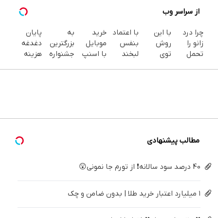
از سراسر وب
چرا درد
با این
با اعتماد
خرید
به
پایان
زانو را
روش
بنفس
موبایل
بزرگترین
دغدغه
تحمل
توی
لبخند
با اسنپ
جشنواره
هزینه
می‌کنی؟
خونه،سفیدی
بزن (ژل
پی | در
ایمپلنت
های
خیلی
و زیبایی
سفیدکننده
۴ قسط
تهران سر
دندان
ساده
دندوناتو
دندان40%تخفیف)
بدون
بزنید ! |
پزشکی با
درمنزل
برگردون
سود و
فقط ۲۵
پک
درمانش
(40%off)
کارمزد!
میلیون !
سفید
کن
کننده
خانگی
مطالب پیشنهادی
40 درصد سود سالانه❗ از تورم جا نمونی😲
۱ میلیارد اعتبار خرید طلا | بدون ضامن و چک