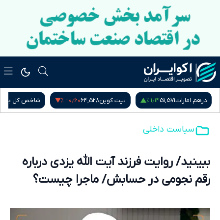
‎−۰٫۶۰ %
۱٫۱۴ %
درهم امارات
51,571
بیت کوین
64,528
شاخص کل بور
سیاست داخلی
ببینید/ روایت فرزند آیت الله یزدی درباره
رقم نجومی در حسابش/ ماجرا چیست؟