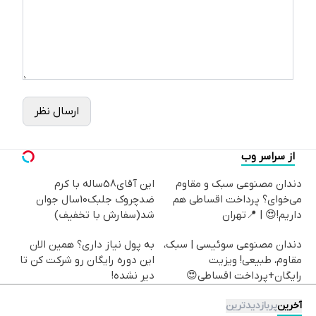
ارسال نظر
از سراسر وب
دندان مصنوعی سبک و مقاوم
این آقای58ساله با کرم
می‌خوای؟ پرداخت اقساطی هم
ضدچروک جلبک10سال جوان
داریم!😍 | 📍تهران
شد(سفارش با تخفیف)
دندان مصنوعی سوئیسی | سبک،
به پول نیاز داری؟ همین الان
مقاوم، طبیعی! ویزیت
این دوره رایگان رو شرکت کن تا
رایگان+پرداخت اقساطی😍
دیر نشده!
آخرین
پربازدیدترین