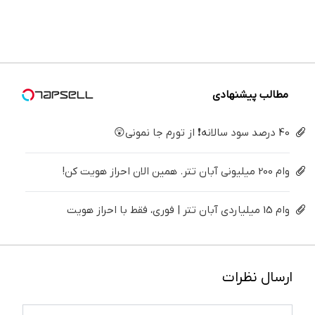
سفیدکننده
و زیبایی
تهران
خیلی
😍
دندان
دندان40%تخفیف)
دندوناتو
خوش
ساده
اقساطی
پزشکی با
برگردون
اومدید! |
درمنزل
بدون
پک
(40%off)
فقط ۲۵
درمانش
بهره
سفید
میلیون !
کن
کننده
خانگی
مطالب پیشنهادی
40 درصد سود سالانه❗ از تورم جا نمونی😲
وام 200 میلیونی آبان تتر. همین الان احراز هویت کن!
وام 15 میلیاردی آبان تتر | فوری، فقط با احراز هویت
ارسال نظرات