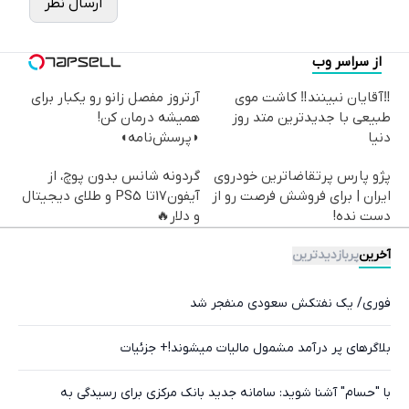
ارسال نظر
از سراسر وب
‼️آقایان نبینند‼️ کاشت موی
آرتروز مفصل زانو رو یکبار برای
طبیعی با جدیدترین متد روز
همیشه درمان کن!
دنیا
◗پرسش‌نامه◖
پژو پارس پرتقاضاترین خودروی
گردونه شانس بدون پوچ، از
ایران | برای فروشش فرصت رو از
آیفون17تا PS5 و طلای دیجیتال
دست نده!
و دلار🔥
آخرین
پربازدیدترین
فوری/ یک نفتکش سعودی منفجر شد
بلاگرهای پر درآمد مشمول مالیات میشوند!+ جزئیات
با "حسام" آشنا شوید: سامانه جدید بانک مرکزی برای رسیدگی به