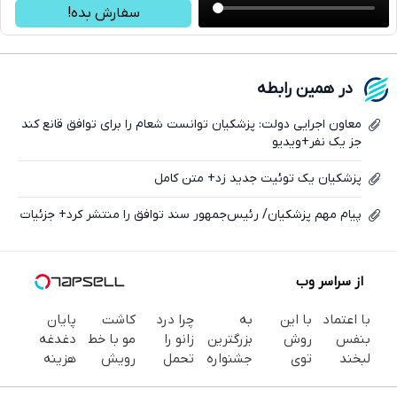
سفارش بده!
واتساپ
فیسبوک
در همین رابطه
ایکس
معاون اجرایی دولت: پزشکیان توانست شعام را برای توافق قانع کند
جز یک نفر+ویدیو
پزشکیان یک توئیت جدید زد+ متن کامل
پیام مهم پزشکیان/ رئیس‌جمهور سند توافق را منتشر کرد+ جزئیات
از سراسر وب
با اعتماد
با این
به
چرا درد
کاشت
پایان
بنفس
روش
بزرگترین
زانو را
مو با خط
دغدغه
لبخند
توی
جشنواره
تحمل
رویش
هزینه
بزن (ژل
خونه،سفیدی
ایمپلنت
می‌کنی؟
طبیعی
های