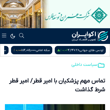
۰٫۰۰ %
۰٫۰۲ %
اونس طلای جهانی
4,247.28
سکه امامی
184,015,000
سکه ب
سیاست داخلی
تماس مهم پزشکیان با امیر قطر/ امیر قطر
شرط گذاشت