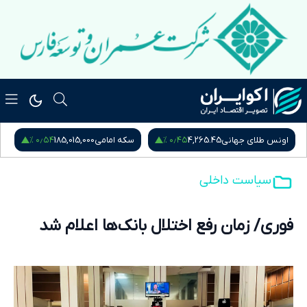
۰٫۵۴ %
۰٫۴۵ %
اونس طلای جهانی
4,265.45
سکه امامی
185,015,000
س
سیاست داخلی
فوری/ زمان رفع اختلال بانک‌ها اعلام شد