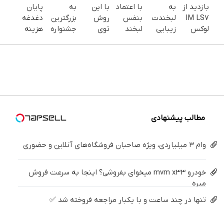
بازدید از
به
با اعتماد
با این
به
پایان
IM LS7
لبخندت
بنفس
روش
بزرگترین
دغدغه
لوکس
زیبایی
لبخند
توی
جشنواره
هزینه
ترین
بده!
بزن (ژل
خونه،سفیدی
ایمپلنت
های
شاسی
(خرید ژل
سفیدکننده
و زیبایی
تهران سر
دندان
بلند برقی
سفیدکننده
دندان40%تخفیف)
دندوناتو
بزنید ! |
پزشکی با
ایران در
دندان
برگردون
فقط ۲۵
پک
باشگاه
با40%تخفیف)
(40%off)
میلیون !
سفید
انقلاب
کننده
خانگی
مطالب پیشنهادی
وام ۳ میلیاردی، ویژه صاحبان فروشگاه‌های آنلاین و حضوری
خودرو mvm x33 میخوای بفروشی؟ اینجا به سرعت فروش
میره
تنها در چند ساعت و با یکبار مراجعه فروخته شد ✅