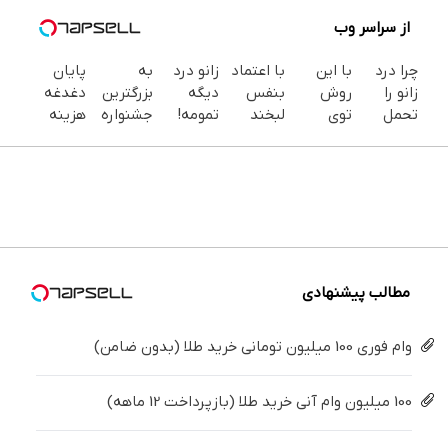
از سراسر وب
چرا درد
با این
با اعتماد
زانو درد
به
پایان
زانو را
روش
بنفس
دیگه
بزرگترین
دغدغه
تحمل
توی
لبخند
تمومه!
جشنواره
هزینه
می‌کنی؟
خونه،سفیدی
بزن (ژل
در خانه
ایمپلنت
های
خیلی
و زیبایی
سفیدکننده
درمانش
تهران سر
دندان
ساده
دندوناتو
دندان40%تخفیف)
کن ◀
بزنید ! |
پزشکی با
درمنزل
برگردون
پرسش‌نامه
فقط ۲۵
پک
درمانش
(40%off)
▶
میلیون !
سفید
کن
کننده
خانگی
مطالب پیشنهادی
وام فوری 100 میلیون تومانی خرید طلا (بدون ضامن)
100 میلیون وام آنی خرید طلا (بازپرداخت 12 ماهه)