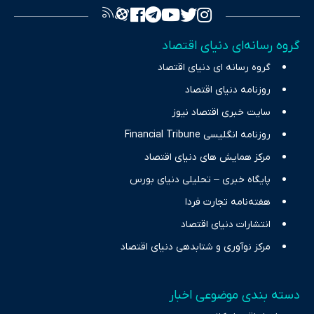
تصویری شفاف از واقعیت‌های اقتصادی ارائه دهد. ما در اکوایران با
تمرکز بر منافع اقتصاد رقابتی و آزادی انتخاب، راهکارهای چیرگی بر
گروه رسانه‌ای دنیای اقتصاد
چالش‌های فقر و بیکاری را جست‌وجو کرده و در کنار تحلیل آمارها،
گروه رسانه ای دنیای اقتصاد
نیازهای خبری مخاطبان در حوزه‌های اثرگذار بر اقتصاد را با رویکردی
حرفه‌ای و روزآمد پوشش می‌دهیم.
روزنامه دنیای اقتصاد
سایت خبری اقتصاد نیوز
روزنامه انگلیسی Financial Tribune
مرکز همایش های دنیای اقتصاد
پایگاه خبری – تحلیلی دنیای بورس
هفته‌نامه تجارت فردا
انتشارات دنیای اقتصاد
مرکز نوآوری و شتابدهی دنیای اقتصاد
دسته بندی موضوعی اخبار