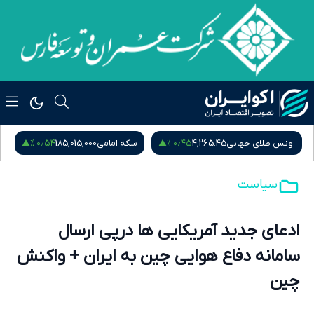
۰٫۵۴ %
۰٫۴۵ %
اونس طلای جهانی
4,265.45
سکه امامی
185,015,000
س
سیاست
ادعای جدید آمریکایی ها درپی ارسال
سامانه دفاع هوایی چین به ایران + واکنش
چین