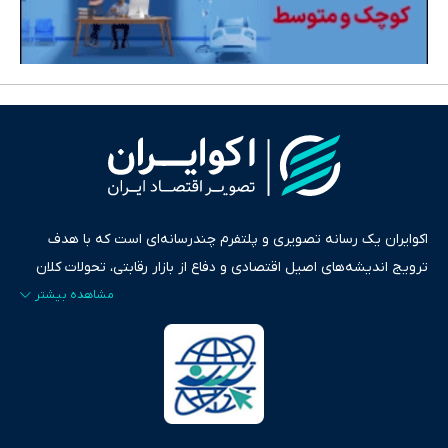
اکوایران یک رسانه تصویری و پلتفرم چندرسانه‌ای است که با هدف
ترویج اندیشه‌های اصیل اقتصادی و دفاع از بازار رقابتی، تحولات کلان
ایران و جهان را در قالب‌های ویدیو، پادکست، متن و گزارش‌های تحلیلی
پایش می‌کند. این رسانه به عنوان منبعی دقیق و قابل اعتماد، فراتر از
اطلاع‌رسانی صرف، به تبیین سیاست‌ها و کارکردهای بازارهای مالی،
سرمایه‌گذاری، تجارت و حوزه‌های نوظهور می‌پردازد. اکوایران با پایبندی
به اصول «انصاف، امانت و صداقت»، بستری برای انعکاس آراء متنوع
فراهم کرده و می‌کوشد با تفکیک حقایق مستند از ادعاهای بی‌اساس،