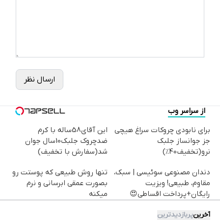
ارسال نظر
از سراسر وب
برای نابودی چروکات سراغ هیچی
این آقای58ساله با کرم
جز جوانساز جلبک
ضدچروک جلبک10سال جوان
نرو(تخفیف40%)
شد(سفارش با تخفیف)
دندان مصنوعی سوئیسی | سبک،
تنها روش طبیعی که پوستت رو
مقاوم، طبیعی! ویزیت
بصورت عمقی ابرسانی و نرم
رایگان+پرداخت اقساطی😍
میکنه
آخرین
پربازدیدترین