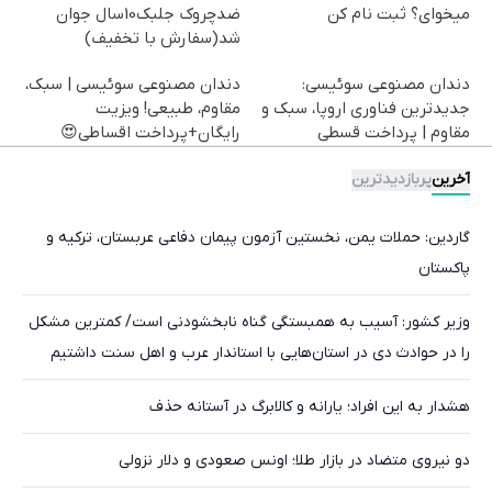
میخوای؟ ثبت نام کن
ضدچروک جلبک10سال جوان
شد(سفارش با تخفیف)
دندان مصنوعی سوئیسی:
دندان مصنوعی سوئیسی | سبک،
جدیدترین فناوری اروپا، سبک و
مقاوم، طبیعی! ویزیت
مقاوم | پرداخت قسطی
رایگان+پرداخت اقساطی😍
آخرین
پربازدیدترین
گاردین: حملات یمن، نخستین آزمون پیمان دفاعی عربستان، ترکیه و
پاکستان
وزیر کشور:‌ آسیب به همبستگی گناه نابخشودنی است/ کمترین مشکل
را در حوادث دی در استان‌هایی با استاندار عرب و اهل سنت داشتیم
هشدار به این افراد؛ یارانه و کالابرگ در آستانه حذف
دو نیروی متضاد در بازار طلا؛ اونس صعودی و دلار نزولی