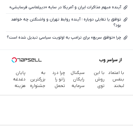
آینده مبهم مذاکرات ایران و آمریکا در سایه «دیپلماسی فرسایشی»
توافق یا تقابلی دوباره ؛ آینده روابط تهران و واشنگتن چه خواهد
بود؟
چرا «توافق سریع» برای ترامپ به اولویت سیاسی تبدیل شده است؟
از سراسر وب
با اعتماد
با این
سیگنال
چرا درد
به
پایان
بنفس
روش
رایگان
زانو را
بزرگترین
دغدغه
لبخند
توی
سرمایه
تحمل
جشنواره
هزینه
بزن (ژل
خونه،سفیدی
گذاری
می‌کنی؟
ایمپلنت
های
سفیدکننده
و زیبایی
میخوای؟
خیلی
تهران سر
دندان
دندان40%تخفیف)
دندوناتو
ثبت نام
ساده
بزنید ! |
پزشکی با
برگردون
کن
درمنزل
فقط ۲۵
پک
(40%off)
درمانش
میلیون !
سفید
کن
کننده
خانگی