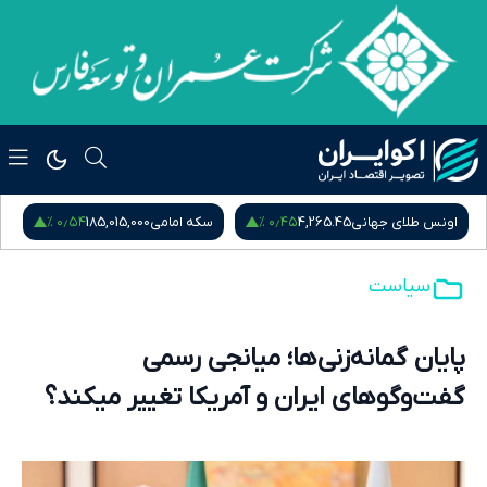
۰٫۵۴ %
۰٫۴۵ %
ی جهانی
4,265.45
سکه امامی
185,015,000
سکه بهار آزادی
سیاست
پایان گمانه‌زنی‌ها؛ میانجی رسمی
گفت‌وگوهای ایران و آمریکا تغییر میکند؟