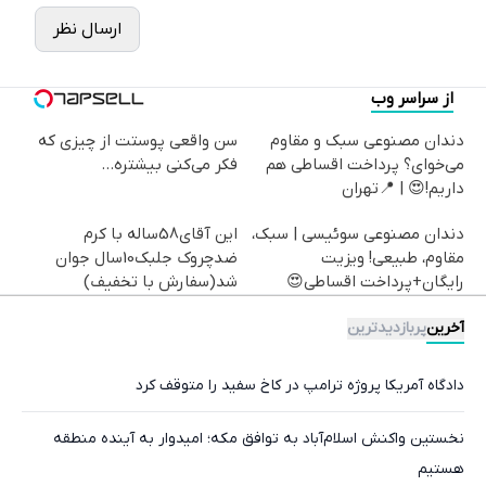
ارسال نظر
از سراسر وب
دندان مصنوعی سبک و مقاوم
سن واقعی پوستت از چیزی که
می‌خوای؟ پرداخت اقساطی هم
فکر می‌کنی بیشتره...
داریم!😍 | 📍تهران
دندان مصنوعی سوئیسی | سبک،
این آقای58ساله با کرم
مقاوم، طبیعی! ویزیت
ضدچروک جلبک10سال جوان
رایگان+پرداخت اقساطی😍
شد(سفارش با تخفیف)
آخرین
پربازدیدترین
دادگاه آمریکا پروژه ترامپ در کاخ سفید را متوقف کرد
نخستین واکنش اسلام‌آباد به توافق مکه؛ امیدوار به آینده منطقه
هستیم