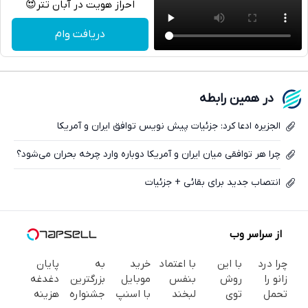
احراز هویت در آبان تتر😍
تلگرام
دریافت وام
واتساپ
فیسبوک
در همین رابطه
ایکس
الجزیره ادعا کرد: جزئیات پیش نویس توافق ایران و آمریکا
چرا هر توافقی میان ایران و آمریکا دوباره وارد چرخه بحران می‌شود؟
انتصاب جدید برای بقائی + جزئیات
از سراسر وب
چرا درد
با این
با اعتماد
خرید
به
پایان
زانو را
روش
بنفس
موبایل
بزرگترین
دغدغه
تحمل
توی
لبخند
با اسنپ
جشنواره
هزینه