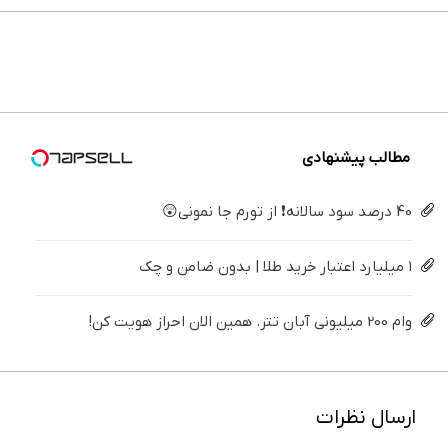
می‌کنی؟
خونه،سفیدی
بزن (ژل
پی | در
ایمپلنت
های
خیلی
و زیبایی
سفیدکننده
۴ قسط
تهران سر
دندان
ساده
دندوناتو
دندان40%تخفیف)
بدون
بزنید ! |
پزشکی با
درمنزل
برگردون
سود و
فقط ۲۵
پک
درمانش
(40%off)
کارمزد!
میلیون !
سفید
کن
کننده
خانگی
مطالب پیشنهادی
40 درصد سود سالانه❗ از تورم جا نمونی😲
۱ میلیارد اعتبار خرید طلا | بدون ضامن و چک
وام 200 میلیونی آبان تتر. همین الان احراز هویت کن!
ارسال نظرات