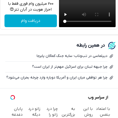
200 میلیون وام فوری فقط با
احراز هویت در آبان تتر😍
تلگرام
دریافت وام
واتساپ
فیسبوک
در همین رابطه
ایکس
دیپلماسی در تب‌وتاب؛ سایه جنگ کماکان پابرجا
چرا جبهه لبنان برای اسرائیل مهم‌تر از ایران است؟
چرا هر توافقی میان ایران و آمریکا دوباره وارد چرخه بحران می‌شود؟
از سراسر وب
با اعتماد
با این
به
چرا درد
زانو درد
پایان
بنفس
روش
بزرگترین
زانو را
دیگه
دغدغه