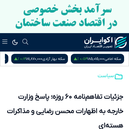
۰٫۵۳ %
۰٫۱۲ %
سکه بهار آزادی
181,870,000
نیم سکه
95,000,000
ربع س
سیاست
جزئیات تفاهم‌نامه ۶۰ روزه؛ پاسخ وزارت
خارجه به اظهارات محسن رضایی و مذاکرات
هسته‌ای