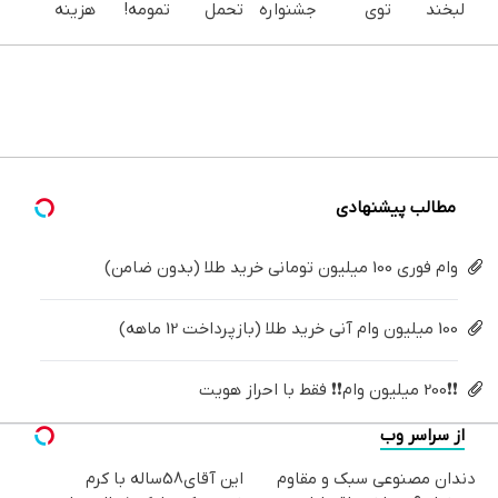
لبخند
توی
جشنواره
تحمل
تمومه!
هزینه
بزن (ژل
خونه،سفیدی
ایمپلنت
می‌کنی؟
در خانه
های
سفیدکننده
و زیبایی
تهران
خیلی
درمانش
دندان
دندان40%تخفیف)
دندوناتو
خوش
ساده
کن ◀
پزشکی با
برگردون
اومدید! |
درمنزل
پرسش‌نامه
پک
(40%off)
فقط ۲۵
درمانش
▶
سفید
میلیون !
کن
کننده
خانگی
مطالب پیشنهادی
وام فوری 100 میلیون تومانی خرید طلا (بدون ضامن)
100 میلیون وام آنی خرید طلا (بازپرداخت 12 ماهه)
❗❗200 میلیون وام❗❗ فقط با احراز هویت
از سراسر وب
دندان مصنوعی سبک و مقاوم
این آقای58ساله با کرم