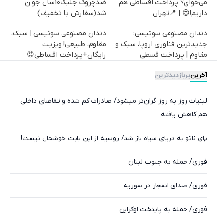
می‌خوای؟ پرداخت اقساطی هم
ضدچروک جلبک10سال جوان
داریم!😍 | 📍تهران
شد(سفارش با تخفیف)
دندان مصنوعی سوئیسی:
دندان مصنوعی سوئیسی | سبک،
جدیدترین فناوری اروپا، سبک و
مقاوم، طبیعی! ویزیت
مقاوم | پرداخت قسطی
رایگان+پرداخت اقساطی😍
آخرین
پربازدیدترین
لبنیات روز به روز گران‌تر میشود/ صادرات کم شده و تقاضای داخلی
هم کاهش یافته
پای ناتو به دریای سیاه باز شد/ روسیه از این بابت خوشحال نیست!
فوری/ حمله به جنوب لبنان
فوری/ صدای انفجار در سوریه
فوری/ حمله به پایتخت اوکراین