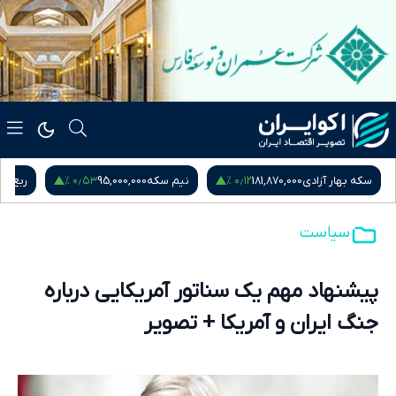
۰٫۹۵ %
۰٫۵۳ %
نیم سکه
95,000,000
ربع سکه
53,000,000
یورو
217,280
سیاست
پیشنهاد مهم یک سناتور آمریکایی درباره
جنگ ایران و آمریکا + تصویر