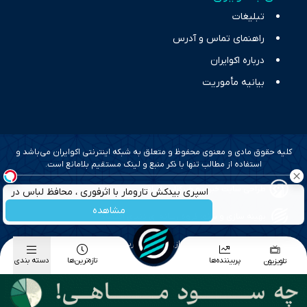
تبلیغات
راهنمای تماس و آدرس
درباره اکوایران
بیانیه مأموریت
کلیه حقوق مادی و معنوی محفوظ و متعلق به شبکه اینترنتی اکوایران می‌باشد و
استفاده از مطالب تنها با ذکر منبع و لینک مستقیم بلامانع است.
طراحی سایت خبری و خبرگزاری آسام
اسپری بیدکش تارومار با اثرفوری ، محافظ لباس در
مقابل بید
مشاهده
بهینه سازی و سئو؛ گروه رسانه ای دنیای اقتصاد
طراحی گرافیک و پیاده سازی؛ برآیند تجربه
پربیننده‌ها
تازه‌ترین‌ها
دسته بندی
تلویزیون