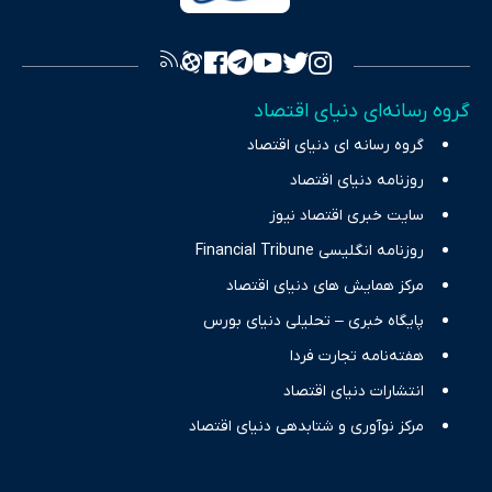
فراهم کرده و می‌کوشد با تفکیک حقایق مستند از ادعاهای بی‌اساس،
تصویری شفاف از واقعیت‌های اقتصادی ارائه دهد. ما در اکوایران با
تمرکز بر منافع اقتصاد رقابتی و آزادی انتخاب، راهکارهای چیرگی بر
گروه رسانه‌ای دنیای اقتصاد
چالش‌های فقر و بیکاری را جست‌وجو کرده و در کنار تحلیل آمارها،
گروه رسانه ای دنیای اقتصاد
نیازهای خبری مخاطبان در حوزه‌های اثرگذار بر اقتصاد را با رویکردی
حرفه‌ای و روزآمد پوشش می‌دهیم.
روزنامه دنیای اقتصاد
سایت خبری اقتصاد نیوز
روزنامه انگلیسی Financial Tribune
مرکز همایش های دنیای اقتصاد
پایگاه خبری – تحلیلی دنیای بورس
هفته‌نامه تجارت فردا
انتشارات دنیای اقتصاد
مرکز نوآوری و شتابدهی دنیای اقتصاد