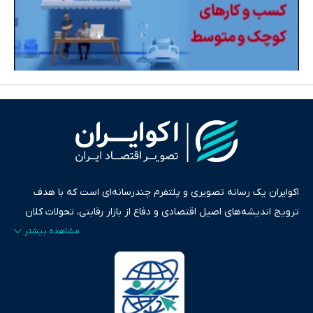
اکوایران یک رسانه تصویری و پلتفرم چندرسانه‌ای است که با هدف
ترویج اندیشه‌های اصیل اقتصادی و دفاع از بازار رقابتی، تحولات کلان
ایران و جهان را در قالب‌های ویدیو، پادکست، متن و گزارش‌های تحلیلی
پایش می‌کند. این رسانه به عنوان منبعی دقیق و قابل اعتماد، فراتر از
اطلاع‌رسانی صرف، به تبیین سیاست‌ها و کارکردهای بازارهای مالی،
سرمایه‌گذاری، تجارت و حوزه‌های نوظهور می‌پردازد. اکوایران با پایبندی
به اصول «انصاف، امانت و صداقت»، بستری برای انعکاس آراء متنوع