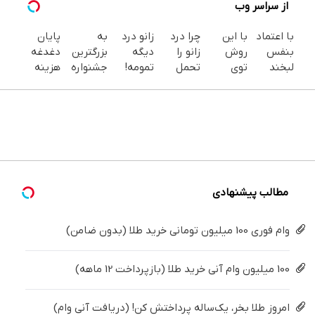
از سراسر وب
با اعتماد
با این
چرا درد
زانو درد
به
پایان
بنفس
روش
زانو را
دیگه
بزرگترین
دغدغه
لبخند
توی
تحمل
تمومه!
جشنواره
هزینه
بزن (ژل
خونه،سفیدی
می‌کنی؟
در خانه
ایمپلنت
های
سفیدکننده
و زیبایی
خیلی
درمانش
تهران سر
دندان
دندان40%تخفیف)
دندوناتو
ساده
کن ◀
بزنید ! |
پزشکی با
برگردون
درمنزل
پرسش‌نامه
فقط ۲۵
پک
(40%off)
درمانش
▶
میلیون !
سفید
کن
کننده
خانگی
مطالب پیشنهادی
وام فوری 100 میلیون تومانی خرید طلا (بدون ضامن)
100 میلیون وام آنی خرید طلا (بازپرداخت 12 ماهه)
امروز طلا بخر، یک‌ساله پرداختش کن! (دریافت آنی وام)