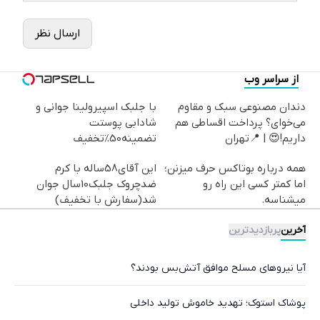
ارسال نظر
از سراسر وب
دندان مصنوعی سبک و مقاوم
با جلبک اسپیرولینا جوانی و
می‌خوای؟ پرداخت اقساطی هم
شادابی پوستت
داریم!😍 | 📍تهران
تضمینه50%تخفیف
همه درباره بوتاکس حرف میزنن؛
این آقای58ساله با کرم
اما کمتر کسی این راه رو
ضدچروک جلبک10سال جوان
میشناسه.
شد(سفارش با تخفیف)
آخرین
پربازدیدترین
آیا نیروهای مسلح موافق آتش‌بس بودند؟
پوشاک استوک؛ تهدید خاموش تولید داخلی