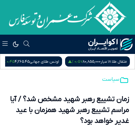
۰٫۵۴ %
۰٫۴۵ %
۰٫
اونس طلای جهانی
4,265.45
سکه امامی
185,015,000
سیاست
زمان تشییع رهبر شهید مشخص شد؟ / آیا
مراسم تشییع رهبر شهید همزمان با عید
غدیر خواهد بود؟