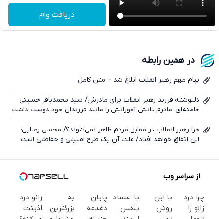
تلگرام
دریافت وام
واتساپ
فیسبوک
در همین رابطه
ایکس
پیام مهم رهبر انقلاب ابلاغ شد + متن کامل
دلنوشته فرزند رهبر انقلاب برای مادرش/ سید محمدباقر حسینی
خامنه‌ای: مادرم دانش آموزانش را مانند فرزندان خود دوست داشت
چرا رهبر انقلاب در مقابل مردم ظاهر نمی‌شوند؟/ محسن رضایی:
این اتفاق خواهد افتاد/ علت آن یک طرح امنیتی و حفاظتی است
از سراسر وب
چرا درد
با این
با اعتماد
پایان
به
زانو درد
زانو را
روش
بنفس
دغدغه
بزرگترین
اذیتت