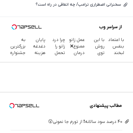
سخنرانی اضطراری ترامپ/ چه اتفاقی در راه است؟
از سراسر وب
با اعتماد
با این
عمل زانو
چرا درد
پایان
به
بنفس
روش
ممنوع❌
زانو را
دغدغه
بزرگترین
لبخند
توی
درمان
تحمل
هزینه
جشنواره
بزن (ژل
خونه،سفیدی
قطعی
می‌کنی؟
های
ایمپلنت
سفیدکننده
و زیبایی
زانو درد
خیلی
دندان
تهران سر
دندان40%تخفیف)
دندوناتو
بدون
ساده
پزشکی با
بزنید ! |
برگردون
جراحی و
درمنزل
پک
فقط ۲۵
(40%off)
دارو
درمانش
سفید
میلیون !
(پرسش
کن
کننده
نامه)
خانگی
مطالب پیشنهادی
40 درصد سود سالانه❗ از تورم جا نمونی😲