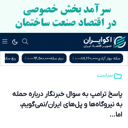
۰٫۰۰ %
۰٫۰۰ %
سکه بهار آزادی
181,660,000
نیم سکه
94,500,000
ربع سکه
000
سیاست
پاسخ ترامپ به سوال خبرنگار درباره حمله
به نیروگاه‌ها و پل‌های ایران/نمی‌گویم،
اما...