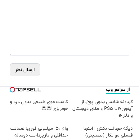
ارسال نظر
از سراسر وب
گردونه شانس بدون پوچ، از
کاشت موی طبیعی بدون درد و
آیفون17تا PS5 و طلای دیجیتال
خونریزی!😍😍
و دلار🔥
دیگه خجالت نکش‼️ اینجا
وام ۱۵۰ میلیونی فوری؛ ضمانت
قسطی مو بکار (تضمینی)
حداقلی و بازپرداخت دوساله