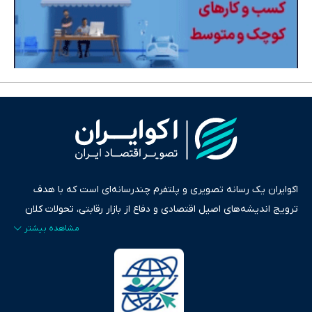
اکوایران یک رسانه تصویری و پلتفرم چندرسانه‌ای است که با هدف
ترویج اندیشه‌های اصیل اقتصادی و دفاع از بازار رقابتی، تحولات کلان
ایران و جهان را در قالب‌های ویدیو، پادکست، متن و گزارش‌های تحلیلی
پایش می‌کند. این رسانه به عنوان منبعی دقیق و قابل اعتماد، فراتر از
اطلاع‌رسانی صرف، به تبیین سیاست‌ها و کارکردهای بازارهای مالی،
سرمایه‌گذاری، تجارت و حوزه‌های نوظهور می‌پردازد. اکوایران با پایبندی
به اصول «انصاف، امانت و صداقت»، بستری برای انعکاس آراء متنوع