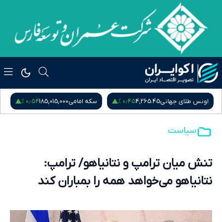
۰٫۵۴ %
۰٫۴۵ %
اونس طلای جهانی
4,265.45
سکه امامی
185,015,000
س
سیاست
تنش میان ترامپ و نتانیاهو/ ترامپ:
نتانیاهو می‌خواهد همه را بمباران کند