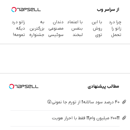
از سراسر وب
چرا درد
با این
با اعتماد
دندان
به
زانو درد
زانو را
روش
بنفس
مصنوعی
بزرگترین
دیگه
تحمل
توی
لبخند
سوئیسی
جشنواره
تمومه!
می‌کنی؟
خونه،سفیدی
بزن (ژل
| سبک،
ایمپلنت
در خانه
خیلی
و زیبایی
سفیدکننده
مقاوم،
تهران سر
درمانش
ساده
دندوناتو
دندان40%تخفیف)
طبیعی!
بزنید ! |
کن ◀
درمنزل
برگردون
ویزیت
فقط ۲۵
پرسش‌نامه
درمانش
(40%off)
رایگان+پرداخت
میلیون !
▶
کن
اقساطی
😍
مطالب پیشنهادی
40 درصد سود سالانه❗ از تورم جا نمونی😲
❗❗200 میلیون وام❗❗ فقط با احراز هویت