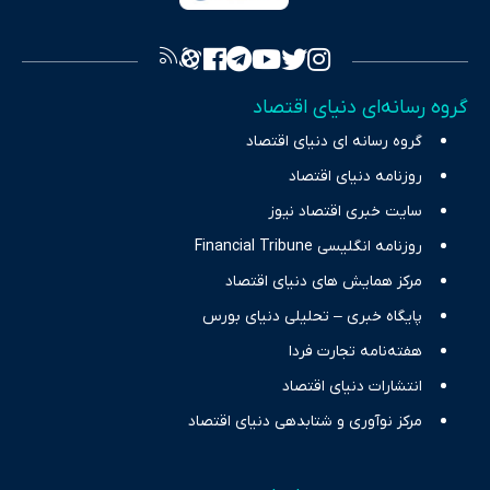
فراهم کرده و می‌کوشد با تفکیک حقایق مستند از ادعاهای بی‌اساس،
تصویری شفاف از واقعیت‌های اقتصادی ارائه دهد. ما در اکوایران با
تمرکز بر منافع اقتصاد رقابتی و آزادی انتخاب، راهکارهای چیرگی بر
گروه رسانه‌ای دنیای اقتصاد
چالش‌های فقر و بیکاری را جست‌وجو کرده و در کنار تحلیل آمارها،
گروه رسانه ای دنیای اقتصاد
نیازهای خبری مخاطبان در حوزه‌های اثرگذار بر اقتصاد را با رویکردی
حرفه‌ای و روزآمد پوشش می‌دهیم.
روزنامه دنیای اقتصاد
سایت خبری اقتصاد نیوز
روزنامه انگلیسی Financial Tribune
مرکز همایش های دنیای اقتصاد
پایگاه خبری – تحلیلی دنیای بورس
هفته‌نامه تجارت فردا
انتشارات دنیای اقتصاد
مرکز نوآوری و شتابدهی دنیای اقتصاد