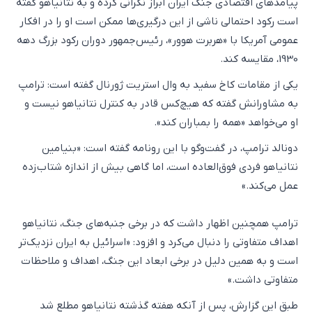
پیامدهای اقتصادی جنگ ایران ابراز نگرانی کرده و به نتانیاهو گفته
است رکود احتمالی ناشی از این درگیری‌ها ممکن است او را در افکار
عمومی آمریکا با «هربرت هوور»، رئیس‌جمهور دوران رکود بزرگ دهه
1930، مقایسه کند.
یکی از مقامات کاخ سفید به وال استریت ژورنال گفته است: ترامپ
به مشاورانش گفته که هیچ‌کس قادر به کنترل نتانیاهو نیست و
او می‌خواهد «همه را بمباران کند».
دونالد ترامپ، در گفت‌وگو با این رونامه گفته است: «بنیامین
نتانیاهو فردی فوق‌العاده است، اما گاهی بیش از اندازه شتاب‌زده
عمل می‌کند.»
ترامپ همچنین اظهار داشت که در برخی جنبه‌های جنگ، نتانیاهو
اهداف متفاوتی را دنبال می‌کرد و افزود: «اسرائیل به ایران نزدیک‌تر
است و به همین دلیل در برخی ابعاد این جنگ، اهداف و ملاحظات
متفاوتی داشت.»
طبق این گزارش، پس از آنکه هفته گذشته نتانیاهو مطلع شد