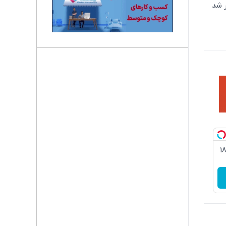
 شد
3گیگ اینترنت خانگی 180