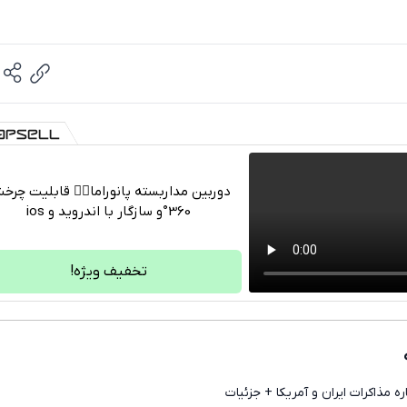
دوربین مداربسته پانوراما👈🏻 قابلیت چر
360°و سازگار با اندروید و ios
تلگرام
واتساپ
تخفیف ویژه!
فیسبوک
ایکس
ره مذاکرات ایران و آمریکا + جزئیات