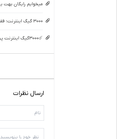
میخوایم رایگان بهت یا
3000 گیگ اینترنت؛ فقط ماهی 100 هزار تومان
☄️3000گیگ اینترنت پرسرعت 6 ماههه فقط ماهی 100هزارتومان!!
ارسال نظرات