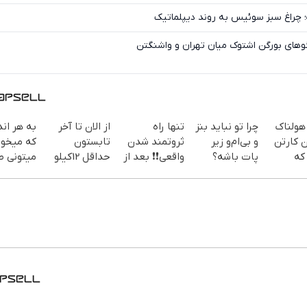
ت؛ چراغ سبز سوئیس به روند دیپلماتیک
وگوهای بورگن اشتوک میان تهران و واشنگتن
هولناک
چرا تو نباید بنز
تنها راه
از الان تا آخر
به هر اند
ن کارتن
و بی‌ام‌و زیر
ثروتمند شدن
تابستون
که میخوا
که
پات باشه؟
واقعی❗❗ بعد از
حداقل 12کیلو
میتونی طل
در شد.
(دوره رایگان
این دوره تو
چربی میسوزونی
بخری از 
رایگان
درآمد
خواب هم پول
🧨
ات محاف
میلیاردی)
در بیار😍
کنی