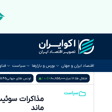
اقتصاد ایران و جهان
بورس و بازارها
سیاست
فناو
 %
۰٫۴۵ %
۰٫۵۷ %
80,
اونس طلای جهانی
4,265.45
سکه امامی
185,015,000
سیاست
مذاکرات سوئیس
ماند