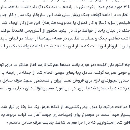
بامداد روز دوشنبه،را ۲ یا ۳ مورد مهم عنوان کرد: یکی در رابطه با بند یک (۱) یادد
 نظارت بر ادامه توقف جنگ پیش‌بینی شد. این سازوکار یک ساز و کار جد
کشن سل» (ساز و کار کنترل یا مدیریت منازعه). این سازوکار ایجاد شد ت
 در لبنان پایدار خواهد بود. در اینجا منظور از آتش‌بس قاعدتاً توقف
شت تفاهم، جنگ و عملیات نظامی در همه جبهه‌ها از جمله در لبنان باید 
این سازوکار این است که ما از این به بعد شاهد ادامه توقف جنگ در لبن
ه کشورمان گفت: «در مورد بقیه بندها هم که لازمه آغاز مذاکرات برای تو
به صدور مجوزهای لازم برای فروش نفت ایران و همینطور تعهد طرف مقابل ب
حدودشده یا مسدودشده ایران. در این مورد هم پیشرفت‌های خیلی خوبی ص
 مباحث مرتبط با عبور ایمن کشتی‌ها از تنگه هرمز، یک سازوکاری قرار شد 
سیار مهم است. در مجموع برای زمینه‌سازی جهت آغاز مذاکرات مربوط به 
افق شد؛ امیدواریم که در اجرا هم ما شاهد جدیت طرف مقابل باشیم.»