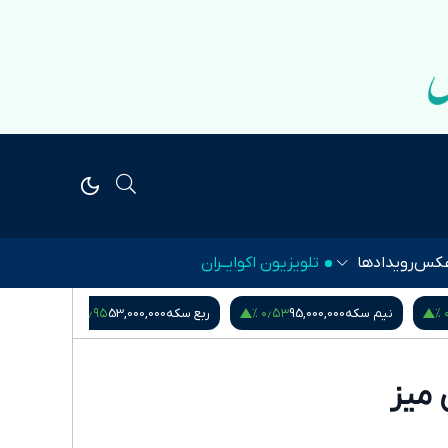
کس
رویدادها
تلویزیون اکوایــران
۱٫۱۴ %
‎−۰٫۰۱ %
۰٫۹۵ %
ربع سکه
53,000,000
یورو
217,280
درهم امارات
51,571
 میز