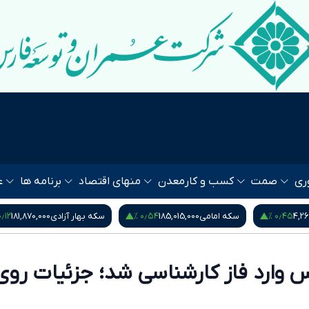
ری
صمت
کسب و کار
معدن
منهای اقتصاد
برنامه ها
ع
۰٫۵۳ %
۰٫۱۲ %
۰٫۵۴
سکه بهار آزادی
181,870,000
نیم سکه
95,000,000
 وارد فاز کارشناسی شد؛ جزئیات روی