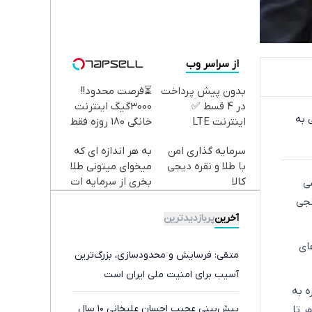
از سراسر وب
بدون پیش پرداخت
⏳فرصت محدود!!
در 4 قسط ✅
3000گیگ اینترنت
 به
اینترنت LTE
خانگی 180 روزه فقط
پیشگامان + سیم
600 هزارتومان!!
سرمایه گذاری امن
به هر اندازه ای که
کارت رایگان
با طلا و نقره دیجی
میخوای میتونی طلا
کالا
بخری از سرمایه ات
ی
محافظت کنی
نجی
آخرین
پربازدیدترین
ای
متقی: فرسایش و محدودسازی، بزرگ‌ترین
آسیب برای امنیت ملی ایران است
ه به
پیش‌بینی عجیب احسان علیخانی ۱۰ سال
 از ساعت حدود ۶ بعد از ظهر تا