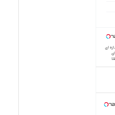
ازه ای
ی
ا
سرمایه
ظت