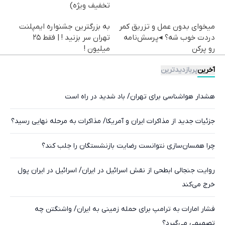
تخفیف ویژه)
میخوای بدون عمل و تزریق کمر
به بزرگترین جشنواره ایمپلنت
دردت خوب شه؟ ◂پرسش‌نامه
تهران سر بزنید ! | فقط ۲۵
رو پرکن
میلیون !
آخرین
پربازدیدترین
هشدار هواشناسی برای تهران/ باد شدید در راه است
جزئیات جدید از مذاکرات ایران و آمریکا/ مذاکرات به مرحله نهایی رسید؟
چرا همسان‌سازی نتوانست رضایت بازنشستگان را جلب کند؟
روایت جنجالی ابطحی از نقش اسرائیل در ایران/ اسرائیل در ایران پول
خرج می‌کند
فشار امارات به ترامپ برای حمله زمینی به ایران/ واشنگتن چه
تصمیمی می‌گیرد؟