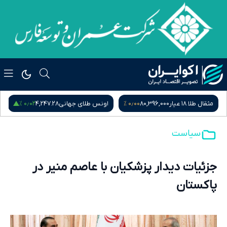
۰٫۰۰ %
۰٫۰۲ %
اونس طلای جهانی
4,247.28
سکه امامی
184,015,000
سکه ب
سیاست
جزئیات دیدار پزشکیان با عاصم منیر در
پاکستان