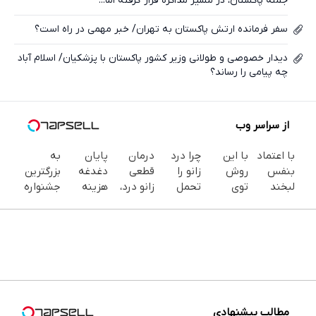
جمله پاکستان، در مسیر مذاکره قرار گرفته اما...
سفر فرمانده ارتش پاکستان به تهران/ خبر مهمی در راه است؟
دیدار خصوصی و طولانی وزیر کشور پاکستان با پزشکیان/ اسلام آباد
چه پیامی را رساند؟
از سراسر وب
Image
failed to
load
با اعتماد
با این
چرا درد
درمان
پایان
به
بنفس
روش
زانو را
قطعی
دغدغه
بزرگترین
لبخند
توی
تحمل
زانو درد،
هزینه
جشنواره
بزن (ژل
خونه،سفیدی
می‌کنی؟
بدون
های
ایمپلنت
سفیدکننده
و زیبایی
خیلی
دارو،
دندان
تهران سر
دندان40%تخفیف)
دندوناتو
ساده
بدون
پزشکی با
بزنید ! |
برگردون
درمنزل
تزریق،
پک
فقط ۲۵
(40%off)
درمانش
بدون
سفید
میلیون !
کن
جراحی!
کننده
(پرسش‌نامه)
خانگی
مطالب پیشنهادی