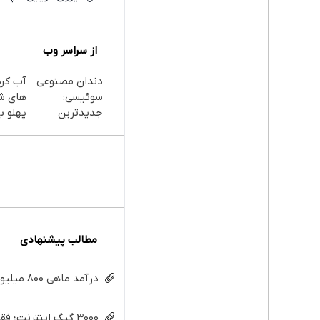
از سراسر وب
دندان مصنوعی
آب کر
سوئیسی:
های ش
جدیدترین
پهلو با
فناوری اروپا،
پودر
سبک و مقاوم |
جلبک(
پرداخت قسطی
با تخف
مطالب پیشنهادی
درآمد ماهی 800 میلیونی رویا نیست! امتحانش مجانیه😉
3000 گیگ اینترنت؛ فقط ماهی 100 هزار تومان