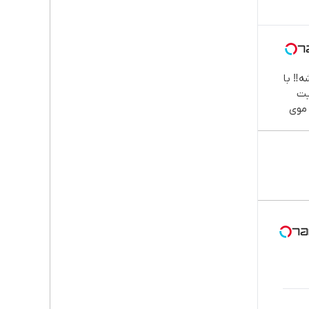
ه‼️ با
ت
 موی
ار!