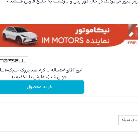
رمز عبور می‌کردند، در حال دور زدن و بازگشت به خلیج فارس هستند.»
این آقای58ساله با کرم ض
جوان شد(سفارش با تخفیف)
خرید محصول
یای سپاه