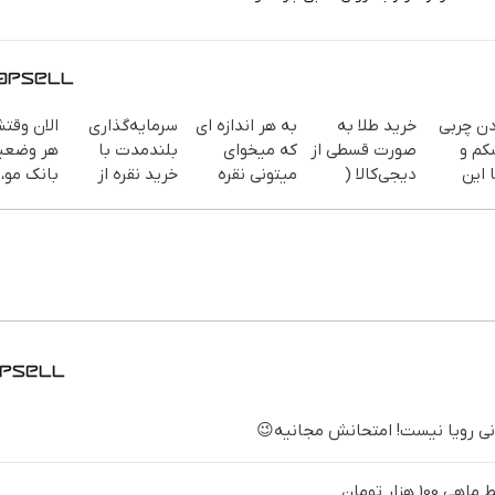
دن چربی
خرید طلا به
به هر اندازه ای
سرمایه‌گذاری
الان وقتش
کم و
صورت قسطی از
که میخوای
بلندمدت با
هر وضعی
 این
دیجی‌کالا (
میتونی نقره
خرید نقره از
بانک مو،
پرداخت 12
بخری از سرمایه
دیجی‌کالا
طبیعی بک
سفارش
ماهه )
ات محافظت
یف ویژه)
کنی