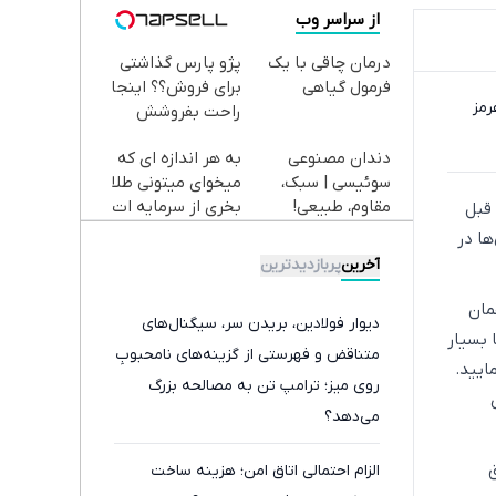
از سراسر وب
درمان چاقی با یک
پژو پارس گذاشتی
فرمول گیاهی
برای فروش؟؟ اینجا
رمز
راحت بفروشش
دندان مصنوعی
به هر اندازه ای که
سوئیسی | سبک،
میخوای میتونی طلا
مقاوم، طبیعی!
بخری از سرمایه ات
 قبل
ویزیت
محافظت کنی
ها در
رایگان+پرداخت
آخرین
پربازدیدترین
اقساطی😍
مان
دیوار فولادین، بریدن سر، سیگنال‌های
 بسیار
متناقض و فهرستی از گزینه‌های نامحبوبِ
ایید.
روی میز؛ ترامپ تن به مصالحه بزرگ
ای
می‌دهد؟
الزام احتمالی اتاق امن؛ هزینه ساخت