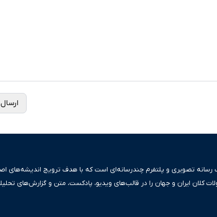
ارسال 
ک رسانه تصویری و پلتفرم چندرسانه‌ای است که با هدف ترویج اندیشه‌های اصیل
ولات کلان ایران و جهان را در قالب‌های ویدیو، پادکست، متن و گزارش‌های تحلیل
بعی دقیق و قابل اعتماد، فراتر از اطلاع‌رسانی صرف، به تبیین سیاست‌ها و کارک
ری، تجارت و حوزه‌های نوظهور می‌پردازد. اکوایران با پایبندی به اصول «انصاف