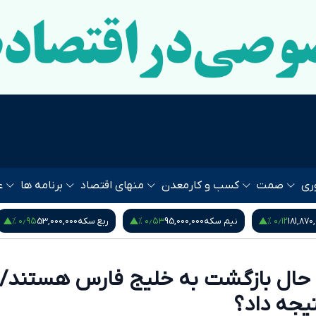
ری
صمت
کسب و کار
معدن
منهای اقتصاد
برنامه ها
ع
۰٫۹۵ %
۰٫۵۳ %
نیم سکه
95,000,000
ربع سکه
53,000,000
یورو
80
حال بازگشت به خلیج فارس هستند/
یجه داد؟