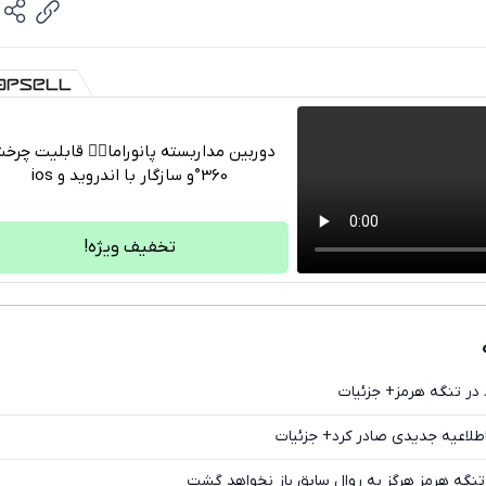
دوربین مداربسته پانوراما👈🏻 قابلیت چر
360°و سازگار با اندروید و ios
تلگرام
واتساپ
تخفیف ویژه!
فیسبوک
ایکس
در تنگه هرمز+ جزئیات
اطلاعیه جدیدی صادر کرد+ جزئیات
 تنگه هرمز هرگز به روال سابق باز نخواهد گشت