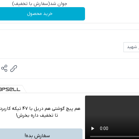
جوان شد(سفارش با تخفیف)
خرید محصول
ر شهید
هم پیچ گوشتی هم دریل با 47 تیکه ک
تا تخفیف داره بخرش!
تلگرام
واتساپ
سفارش بده!