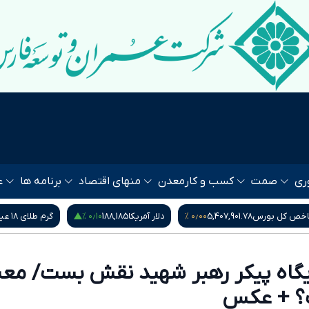
ری
صمت
کسب و کار
معدن
منهای اقتصاد
برنامه ها
ع
۰٫۵۵ %
۰٫۱۰ %
۰
دلار آمریکا
188,185
گرم طلای ۱۸ عیار
18,664,500
مثقال ط
جایگاه پیکر رهبر شهید نقش بست/ معن
؟ + عکس