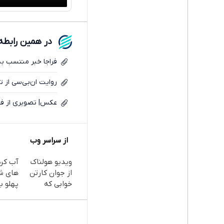
در همین رابطه
فراجا خبر منتسب به 
روایت ان‌بی‌سی از 
عکس| تصویری از فر
از سراسر وب
ویدیو هولناک
آب کر
از جوان کارتن
های ش
خوابی که
پهلو با
میلیاردر شد.
پودر
آموزش رایگان
جلبک(
با تخف