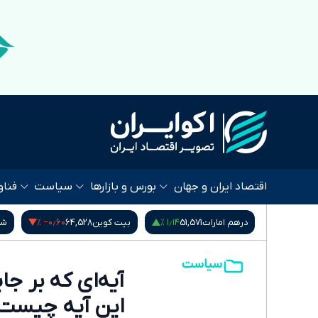
اقتصاد ایران و جهان
بورس و بازارها
سیاست
فناو
٫۰۰ %
‎−۰٫۶۰ %
۱٫۱۴ %
51,57
بیت کوین
64,528
شاخص کل بورس
5,407,901.78
سیاست
آیه‌ای که بر 
این آیه چیست