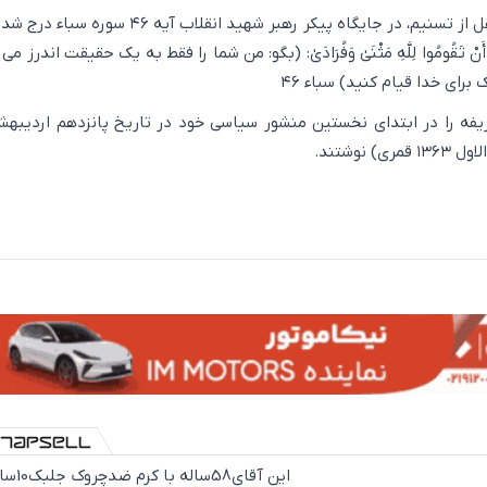
به گزارش اکوایران به نقل از تسنیم، در جایگاه پیکر رهبر شهید انقلاب آیه
احِدَةٍ أَنْ تَقُومُوا لِلَّهِ مَثْنَیٰ وَفُرَادَیٰ: (بگو: من شما را فقط به یک حقیقت اندرز 
برای خدا قیام کنید) سباء ۴۶
یفه را در ابتدای نخستین منشور سیاسی خود در تاریخ پانزدهم اردیبه
این آقای58ساله با کرم ض