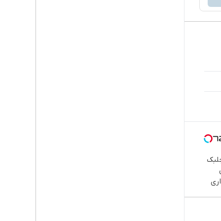
جلبک
ری
 خوش
ش/