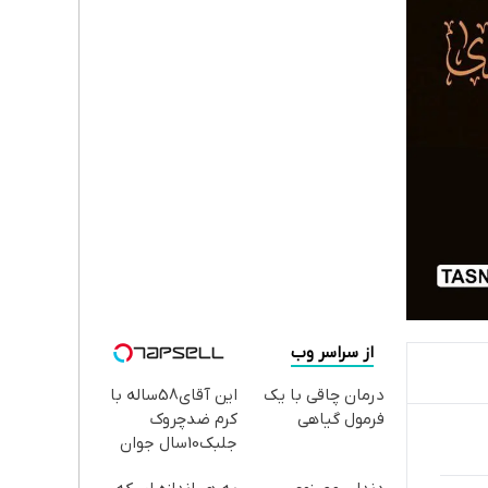
از سراسر وب
درمان چاقی با یک
این آقای58ساله با
فرمول گیاهی
کرم ضدچروک
جلبک10سال جوان
شد(سفارش با