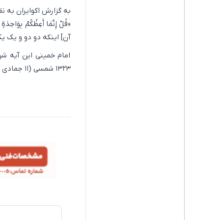
«قُلْ إِنَّمَا أَعِظُکُمْ بِوَ
آن] اینکه دو دو و یک یک 
امام خمینی این آیه شر
۱۳۲۳ شمسی (۱۱ جمادی ‌الاول ۱۳۶۳ قمری) نوشتند.