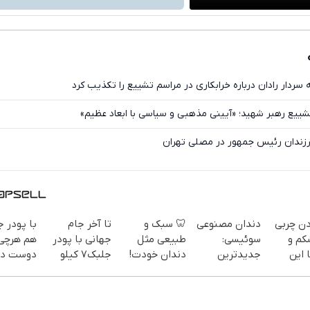
فیسبوک
ایکس
سردار رادان درباره خرابکاری در مراسم تشییع را تکذیب کرد
تشییع رهبر شهید؛ «آیینی مذهبی و سیاسی با ابعاد عظیم»
زندان رئیس جمهور در مصلی تهران
دن چربی
دندان مصنوعی
🦷 سبک و
تا آخر جام
با پودر 
کم و
سوئیسی:
طبیعی مثل
جهانی با پودر
هم هرچی
 این
جدیدترین
دندان خودت!
جلبک7 کیلو
دوست دا
فناوری اروپا،
نصب آسان و
لاغر شو!
بخور هم
سفارش
سبک و مقاوم |
پرداخت
هیکل با
یف ویژه)
پرداخت قسطی
اقساطی 💳 📍
لینک