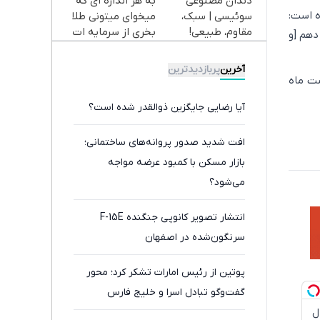
دندان مصنوعی
به هر اندازه ای که
تخفیف)
 ۴۶ سوره سباء درج شده است:
سوئیسی | سبک،
میخوای میتونی طلا
مقاوم، طبیعی!
بخری از سرمایه ات
می دهم [و
ویزیت
محافظت کنی
رایگان+پرداخت
آخرین
پربازدیدترین
اقساطی😍
شت ماه
آیا رضایی جایگزین ذوالقدر شده است؟
افت شدید صدور پروانه‌های ساختمانی؛
بازار مسکن با کمبود عرضه مواجه
می‌شود؟
انتشار تصویر کانوپی جنگنده F-15E
سرنگون‌شده در اصفهان
پوتین از رئیس امارات تشکر کرد؛ محور
گفت‌وگو تبادل اسرا و خلیج فارس
دچروک جلبک10سال