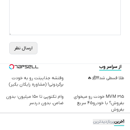
ارسال نظر
از سراسر وب
طلا قسطی شد!!!!💰🔥
وقتشه جذایبتت رو به خودت
برگردونی! (مشاوره رایگان بگیر)
MVM 315 خودت رو میخوای
وام تکنوپی تا ۱۵۰ میلیون؛ بدون
بفروش؟ با خودرو45 سریع
ضامن، بدون دردسر
بفروش
آخرین
پربازدیدترین