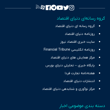
تصویری شفاف از واقعیت‌های اقتصادی ارائه دهد. ما در اکوایران با
تمرکز بر منافع اقتصاد رقابتی و آزادی انتخاب، راهکارهای چیرگی بر
گروه رسانه‌ای دنیای اقتصاد
چالش‌های فقر و بیکاری را جست‌وجو کرده و در کنار تحلیل آمارها،
گروه رسانه ای دنیای اقتصاد
نیازهای خبری مخاطبان در حوزه‌های اثرگذار بر اقتصاد را با رویکردی
حرفه‌ای و روزآمد پوشش می‌دهیم.
روزنامه دنیای اقتصاد
سایت خبری اقتصاد نیوز
روزنامه انگلیسی Financial Tribune
مرکز همایش های دنیای اقتصاد
پایگاه خبری – تحلیلی دنیای بورس
هفته‌نامه تجارت فردا
انتشارات دنیای اقتصاد
مرکز نوآوری و شتابدهی دنیای اقتصاد
دسته بندی موضوعی اخبار