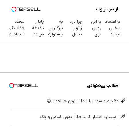
از سراسر وب
با اعتماد
با این
چرا درد
به
پایان
لبخند
بنفس
روش
زانو را
بزرگترین
دغدغه
جذاب تر،
لبخند
توی
تحمل
جشنواره
هزینه
اعتمادبنفس
بزن (ژل
خونه،سفیدی
می‌کنی؟
ایمپلنت
های
بیشتر
سفیدکننده
و زیبایی
خیلی
تهران سر
دندان
(تخفیف
دندان40%تخفیف)
دندوناتو
ساده
بزنید ! |
پزشکی با
تا
برگردون
درمنزل
فقط ۲۵
پک
امشب)
(40%off)
درمانش
میلیون !
سفید
کن
کننده
خانگی
مطالب پیشنهادی
40 درصد سود سالانه❗ از تورم جا نمونی😲
۱ میلیارد اعتبار خرید طلا | بدون ضامن و چک