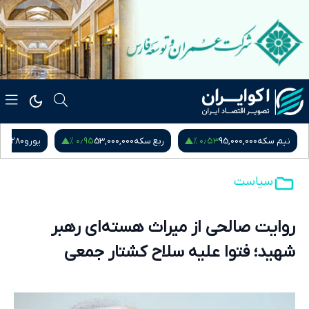
۰٫۹۵ %
۰٫۵۳ %
نیم سکه
95,000,000
ربع سکه
53,000,000
یورو
217,280
سیاست
روایت صالحی از میراث هسته‌ای رهبر
شهید؛ فتوا علیه سلاح کشتار جمعی