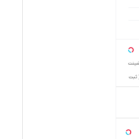
شینت
 ثبت