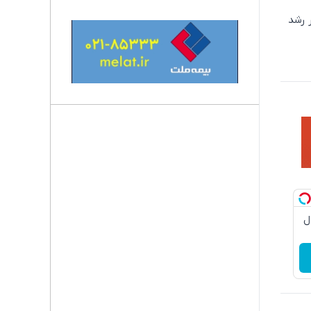
 رشد
دچروک جلبک10سال