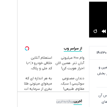
از سراسر وب
وام 200 میلیونی
استعلام آنلاین
آبان تتر. همین الان
خلافی خودرو 👈با
مین و
احراز هویت کن!
کد ملی و پلاک،
بر بخش
سریع، دقیق و بدون
دندان مصنوعی
به هر اندازه ای که
معطلی
سوئیسی | سبک،
میخوای میتونی طلا
مقاوم، طبیعی!
بخری از سرمایه ات
ویزیت
محافظت کنی
اس آن
رایگان+پرداخت
آخرین
پربازدیدترین
وزهای
اقساطی😍