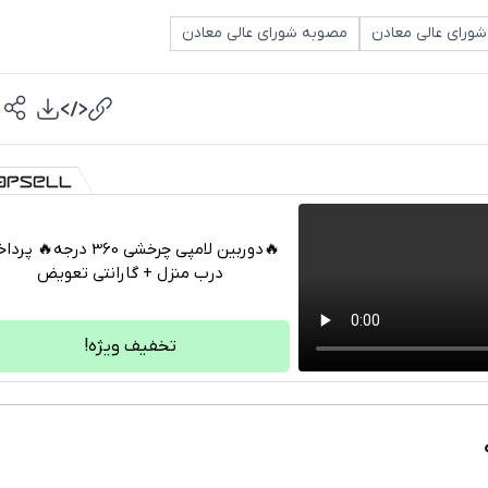
شورای عالی معادن
مصوبه شورای عالی معادن
🔥دوربین لامپی چرخشی 360 درجه🔥 
درب منزل + گارانتی تعویض
تلگرام
واتساپ
تخفیف ویژه!
فیسبوک
ایکس