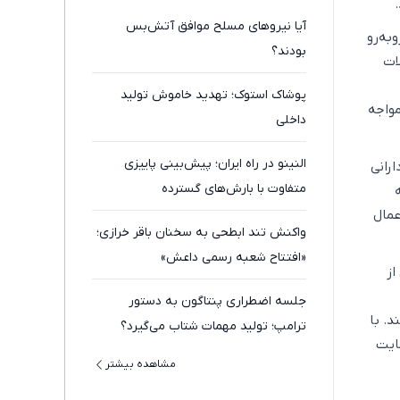
آیا نیروهای مسلح موافق آتش‌بس
ه‌رو
بودند؟
ات
پوشاک استوک؛ تهدید خاموش تولید
مواجه
داخلی
النینو در راه ایران؛ پیش‌بینی پاییزی
رانی
متفاوت با بارش‌های گسترده
عمال
واکنش تند ابطحی به سخنان باقر خرازی؛
«افتتاح شعبه رسمی داعش»
از
جلسه اضطراری پنتاگون به دستور
د. با
ترامپ؛ تولید مهمات شتاب می‌گیرد؟
ایت
مشاهده بیشتر