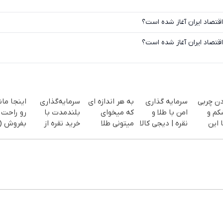
قتصاد ایران آغاز شده است؟
قتصاد ایران آغاز شده است؟
دن چربی
سرمایه گذاری
به هر اندازه ای
سرمایه‌گذاری
اینجا ما
کم و
امن با طلا و
که میخوای
بلندمدت با
رو راحت
 این
نقره | دیجی کالا
میتونی طلا
خرید نقره از
بفروش (
بخری از سرمایه
دیجی‌کالا
درخواست
سفارش
ات محافظت
فروش)
یف ویژه)
کنی