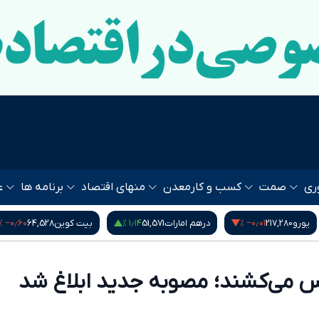
ری
صمت
کسب و کار
معدن
منهای اقتصاد
برنامه ها
ع
‎−۰٫۶۰ %
۱٫۱۴ %
‎−۰٫۰۱ %
یورو
217,280
درهم امارات
51,571
بیت کوین
64,528
س می‌کشند؛ مصوبه جدید ابلاغ شد