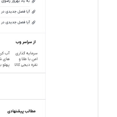
به یاد بهروز رضوی
آیا فصل جدیدی در ا
آیا فصل جدیدی در ا
از سراسر وب
سرمایه گذاری
آب کر
امن با طلا و
های ش
نقره دیجی کالا
پهلو با
پودر
جلبک(
با تخف
مطالب پیشنهادی