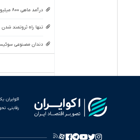
درآمد ماهی 800 میلیونی رویا نیست! امتحانش مجانیه😉
تنها راه ثروتمند شدن و
دندان مصنوعی سوئیسی:
اکوایران ی
رقابتی، تح
به عنوان من
سرمایه‌گذا
برای انعکا