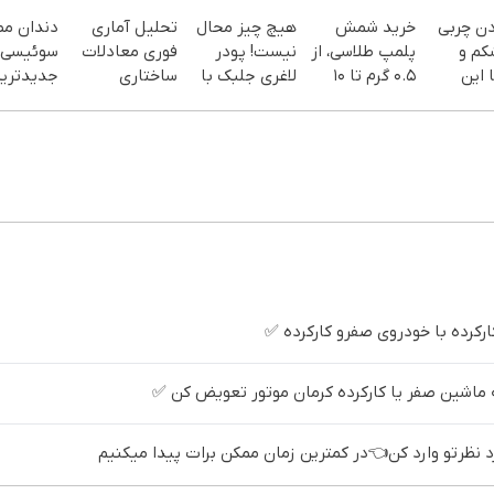
دن چربی
خرید شمش
هیچ چیز محال
تحلیل آماری
دندان م
کم و
پلمپ طلاسی، از
نیست! پودر
فوری معادلات
سوئیسی:
 این
۰.۵ گرم تا ۱۰
لاغری جلبک با
ساختاری
جدیدتری
گرم
تخفیف
تفسیری با
فناوری ارو
سفارش
منتظرته!
آموزش کامل
سبک و مق
یف ویژه)
حتی یک روزه !!
پرداخت 
کرده با خودروی صفرو کارکرده ✅
ه ماشین صفر یا کارکرده کرمان موتور تعویض کن ✅
ظرتو وارد کن👈در کمترین زمان ممکن برات پیدا میکنیم