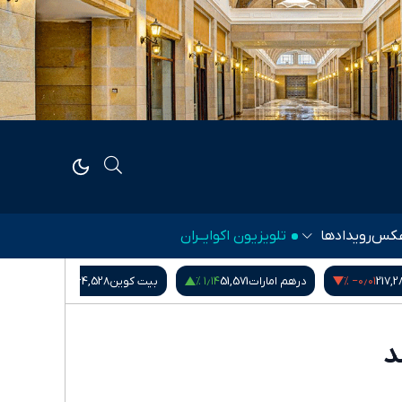
کس
رویدادها
تلویزیون اکوایــران
۰٫۰۰ %
‎−۰٫۶۰ %
۱٫۱۴ %
5
بیت کوین
64,528
شاخص کل بورس
5,407,901.78
د