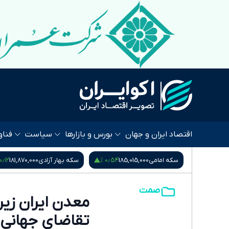
اقتصاد ایران و جهان
بورس و بازارها
سیاست
فناو
۰٫۵۳ %
۰٫۱۲ %
۰٫۵۴ %
185
سکه بهار آزادی
181,870,000
نیم سکه
95,000,000
صمت
معدن ایران زیر 
تقاضای جهانی 