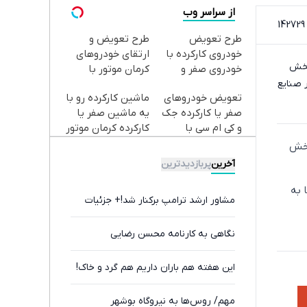
seconds
از سراسر وب
of
0
Volume
طرح تعویض
seconds
طرح تعویض و
90%
خودروی کارکرده با
ارتقای خودروهای
بخش
خودروی صفر و
کرمان موتور با
 صنایع
کارکرده در سیگما✅
تسهیلات ❗ ثبت‌نام
تعویض خودروهای
ماشین کارکرده رو با
کنید
صفر یا کارکرده جک
یه ماشین صفر یا
و کی ام سی با
کارکرده کرمان موتور
خودروهای صفر یا
تعویض کن ✅
بخش
کارکرده
آخرین
پربازدیدترین
 به
مشاور ارشد ترامپ برکنار شد!+ جزئیات
نگاهی به کارنامه محسن رضایی
این هفته هم باران داریم هم گرد و خاک!
مهم/ روس‌ها به نیروگاه بوشهر