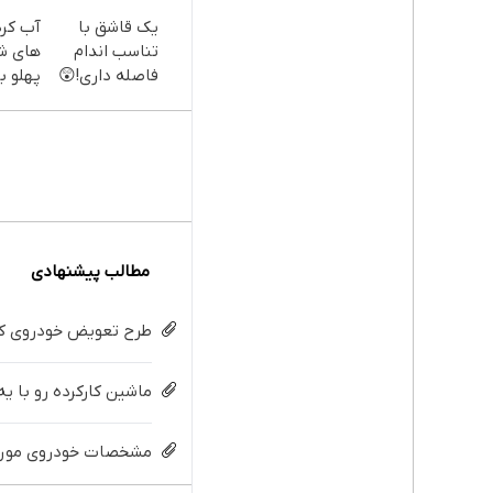
یک قاشق با
آب کر
تناسب اندام
های ش
فاصله داری!😲
پهلو با
خرید با تخفیف
پودر
ویژه
جلبک(
با تخف
مطالب پیشنهادی
طرح تعویض خودروی کار
ماشین کارکرده رو با ی
مشخصات خودروی مورد ن