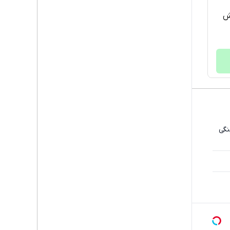
خش
نگی