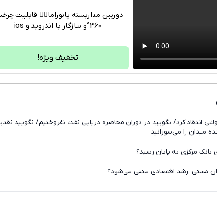
دوربین مداربسته پانوراما👈🏻 قابلیت چر
360°و سازگار با اندروید و ios
تلگرام
واتساپ
تخفیف ویژه!
فیسبوک
ایکس
لتی انتقاد کرد/ نگویید در دوران محاصره دریایی نفت نفروختیم/ نگویید نقدی
ده میدان را می‌سوزانید
 بانک مرکزی به پایان رسید؟