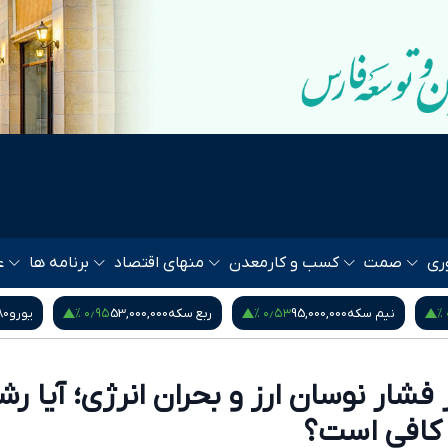
ری
صمت
کسب و کار
معدن
منهای اقتصاد
برنامه ها
ع
‎−۰٫۰۱ %
۰٫۹۵ %
ربع سکه
53,000,000
یورو
217,280
درهم امارات
1,571
فشار نوسان ارز و بحران انرژی؛ آیا رش
کافی است؟