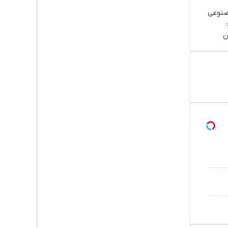
صنوعی
ن
پا،
اوم |
قسطی