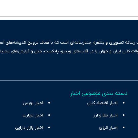
ک رسانه تصویری و پلتفرم چندرسانه‌ای است که با هدف ترویج اندیشه‌های اصیل
ولات کلان ایران و جهان را در قالب‌های ویدیو، پادکست، متن و گزارش‌های تحلیل
بعی دقیق و قابل اعتماد، فراتر از اطلاع‌رسانی صرف، به تبیین سیاست‌ها و کارک
ری، تجارت و حوزه‌های نوظهور می‌پردازد. اکوایران با پایبندی به اصول «انصاف
س آراء متنوع فراهم کرده و می‌کوشد با تفکیک حقایق مستند از ادعاهای بی‌اس
اقتصادی ارائه دهد. ما در اکوایران با تمرکز بر منافع اقتصاد رقابتی و آزادی انت
دسته بندی موضوعی اخبار
ر و بیکاری را جست‌وجو کرده و در کنار تحلیل آمارها، نیازهای خبری مخاطبان د
اخبار اقتصاد کلان
با رویکردی حرفه‌ای و روزآمد پوشش می‌دهیم.
اخبار بورس
اخبار طلا و ارز
اخبار تجارت
اخبار انرژی
اخبار بازار دارایی