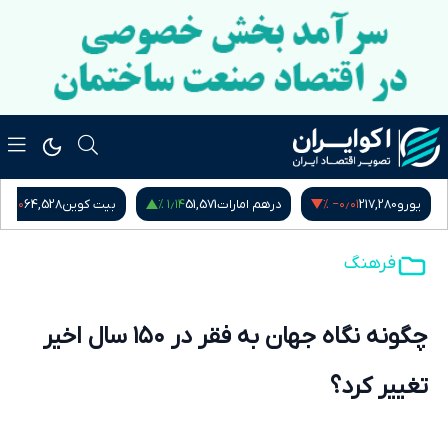
−۰٫۶۰ %
۱٫۱۴ %
‎−۰٫۰۱ %
یورو
217,280
درهم امارات
51,571
بیت کوین
64,528
فرهنگ
چگونه نگاه جهان به فقر در ۱۵۰ سال اخیر
تغییر کرد؟