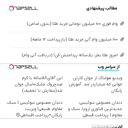
خانگی
مطالب پیشنهادی
وام فوری 100 میلیون تومانی خرید طلا (بدون ضامن)
100 میلیون وام آنی خرید طلا (بازپرداخت 12 ماهه)
امروز طلا بخر، یک‌ساله پرداختش کن! (دریافت آنی وام)
از سراسر وب
ویدیو هولناک از جوان کارتن
این آقای58ساله با کرم
خوابی که میلیاردر شد. آموزش
ضدچروک جلبک10سال جوان
رایگان
شد(سفارش با تخفیف)
دندان مصنوعی سوئیسی:
دندان مصنوعی سوئیسی | سبک،
جدیدترین فناوری اروپا، سبک و
مقاوم، طبیعی! ویزیت
مقاوم | پرداخت قسطی
رایگان+پرداخت اقساطی😍
آخرین
پربازدیدترین