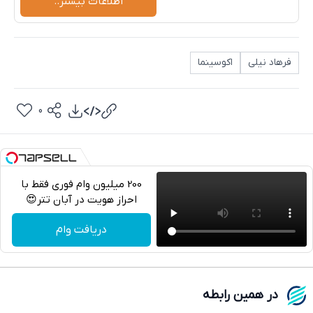
اطلاعات بیشتر..
فرهاد نیلی
اکوسینما
0
200 میلیون وام فوری فقط با
احراز هویت در آبان تتر😍
تلگرام
دریافت وام
واتساپ
فیسبوک
در همین رابطه
ایکس