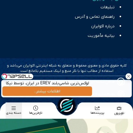
تبلیغات
راهنمای تماس و آدرس
درباره اکوایران
بیانیه مأموریت
کلیه حقوق مادی و معنوی محفوظ و متعلق به شبکه اینترنتی اکوایران می‌باشد و
استفاده از مطالب تنها با ذکر منبع و لینک مستقیم بلامانع است.
طراحی سایت خبری و خبرگزاری آسام
لوکس‌ترین شاسی‌بلند EREV در ایران، توسط نیکا
موتور رونمایی شد!
اطلاعات بیشتر..
بهینه سازی و سئو؛ گروه رسانه ای دنیای اقتصاد
طراحی گرافیک و پیاده سازی؛ برآیند تجربه
پربیننده‌ها
تازه‌ترین‌ها
دسته بندی
تلویزیون