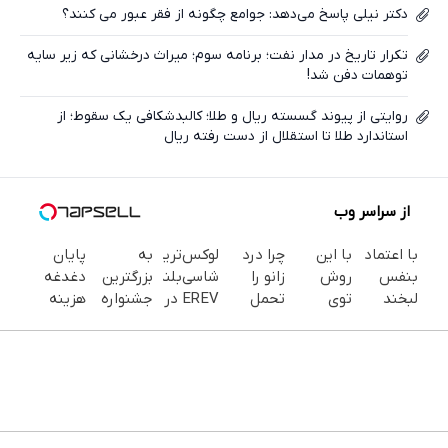
دکتر نیلی پاسخ می‌دهد:‌ جوامع چگونه از فقر عبور می کنند؟
تکرار تاریخ در مدار نفت؛ برنامه سوم؛ میراث درخشانی که زیر سایه
توهمات دفن شد!
روایتی از پیوند گسسته ریال و طلا؛ کالبدشکافی یک سقوط؛ از
استاندارد طلا تا استقلال از دست رفته ریال
از سراسر وب
با اعتماد
با این
چرا درد
لوکس‌ترین
به
پایان
بنفس
روش
زانو را
شاسی‌بلند
بزرگترین
دغدغه
لبخند
توی
تحمل
EREV در
جشنواره
هزینه
بزن (ژل
خونه،سفیدی
می‌کنی؟
ایران،
ایمپلنت
های
سفیدکننده
و زیبایی
خیلی
توسط
تهران سر
دندان
دندان40%تخفیف)
دندوناتو
ساده
نیکا
بزنید ! |
پزشکی با
برگردون
درمنزل
موتور
فقط ۲۵
پک
(40%off)
درمانش
رونمایی
میلیون !
سفید
کن
شد!
کننده