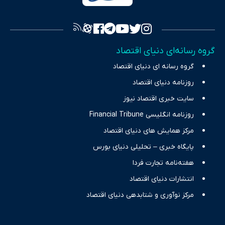
فراهم کرده و می‌کوشد با تفکیک حقایق مستند از ادعاهای بی‌اساس،
تصویری شفاف از واقعیت‌های اقتصادی ارائه دهد. ما در اکوایران با
تمرکز بر منافع اقتصاد رقابتی و آزادی انتخاب، راهکارهای چیرگی بر
گروه رسانه‌ای دنیای اقتصاد
چالش‌های فقر و بیکاری را جست‌وجو کرده و در کنار تحلیل آمارها،
گروه رسانه ای دنیای اقتصاد
نیازهای خبری مخاطبان در حوزه‌های اثرگذار بر اقتصاد را با رویکردی
حرفه‌ای و روزآمد پوشش می‌دهیم.
روزنامه دنیای اقتصاد
سایت خبری اقتصاد نیوز
روزنامه انگلیسی Financial Tribune
مرکز همایش های دنیای اقتصاد
پایگاه خبری – تحلیلی دنیای بورس
هفته‌نامه تجارت فردا
انتشارات دنیای اقتصاد
مرکز نوآوری و شتابدهی دنیای اقتصاد