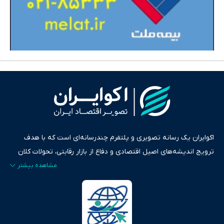
اکوایران یک رسانه تصویری و پلتفرم چندرسانه‌ای است که با هدف
ترویج اندیشه‌های اصیل اقتصادی و دفاع از بازار رقابتی، تحولات کلان
ایران و جهان را در قالب‌های ویدیو، پادکست، متن و گزارش‌های تحلیلی
پایش می‌کند. این رسانه به عنوان منبعی دقیق و قابل اعتماد، فراتر از
اطلاع‌رسانی صرف، به تبیین سیاست‌ها و کارکردهای بازارهای مالی،
سرمایه‌گذاری، تجارت و حوزه‌های نوظهور می‌پردازد. اکوایران با پایبندی
به اصول «انصاف، امانت و صداقت»، بستری برای انعکاس آراء متنوع